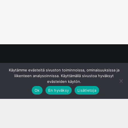
© S&J Media Oy
Käytämme evästeitä sivuston toiminnoissa, ominaisuuksissa ja
liikenteen analysoinnissa. Käyttämällä sivustoa hyväksyt
evästeiden käytön.
Ok
En hyväksy
Lisätietoja
;