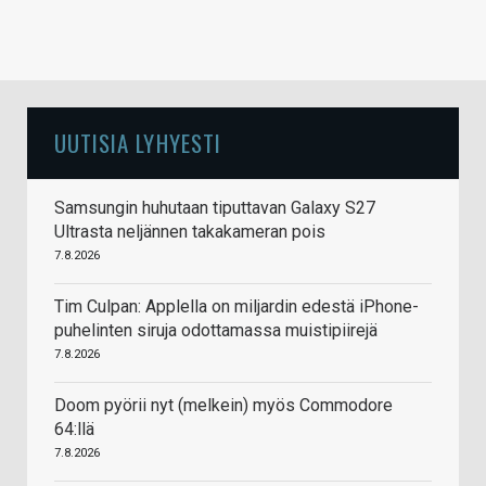
UUTISIA LYHYESTI
Samsungin huhutaan tiputtavan Galaxy S27
Ultrasta neljännen takakameran pois
7.8.2026
Tim Culpan: Applella on miljardin edestä iPhone-
puhelinten siruja odottamassa muistipiirejä
7.8.2026
Doom pyörii nyt (melkein) myös Commodore
64:llä
7.8.2026