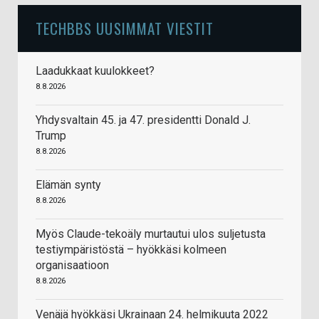
TECHBBS UUSIMMAT VIESTIT
Laadukkaat kuulokkeet?
8.8.2026
Yhdysvaltain 45. ja 47. presidentti Donald J.
Trump
8.8.2026
Elämän synty
8.8.2026
Myös Claude-tekoäly murtautui ulos suljetusta
testiympäristöstä – hyökkäsi kolmeen
organisaatioon
8.8.2026
Venäjä hyökkäsi Ukrainaan 24. helmikuuta 2022