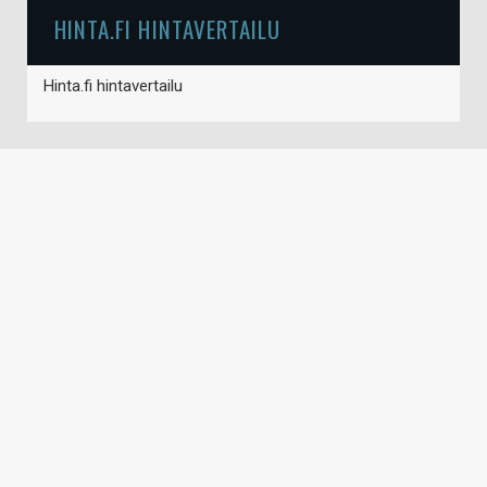
HINTA.FI HINTAVERTAILU
Hinta.fi hintavertailu