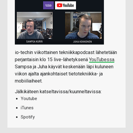
io-techin viikottainen tekniikkapodcast lähetetään
perjantaisin klo 15 live-lähetyksenä
YouTubessa
.
Sampsa ja Juha käyvät keskenään läpi kuluneen
viikon ajalta ajankohtaiset tietotekniikka- ja
mobiiliaiheet.
Jälkikäteen katseltavissa/kuunneltavissa:
Youtube
iTunes
Spotify