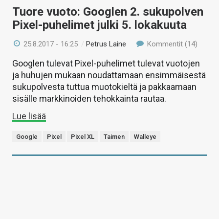
Tuore vuoto: Googlen 2. sukupolven
Pixel-puhelimet julki 5. lokakuuta
25.8.2017 - 16:25
/
Petrus Laine
Kommentit (14)
Googlen tulevat Pixel-puhelimet tulevat vuotojen
ja huhujen mukaan noudattamaan ensimmäisestä
sukupolvesta tuttua muotokieltä ja pakkaamaan
sisälle markkinoiden tehokkainta rautaa.
Lue lisää
Google
Pixel
Pixel XL
Taimen
Walleye