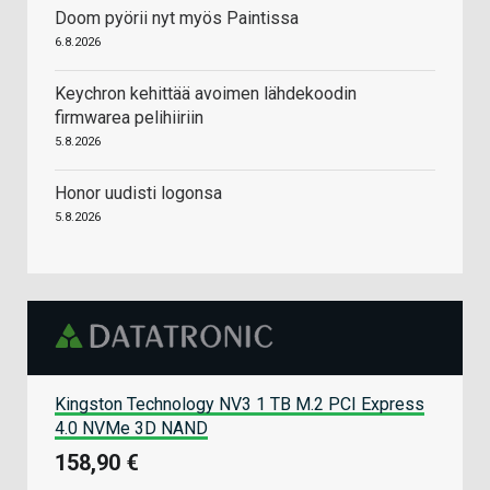
Doom pyörii nyt myös Paintissa
6.8.2026
Keychron kehittää avoimen lähdekoodin
firmwarea pelihiiriin
5.8.2026
Honor uudisti logonsa
5.8.2026
Kingston Technology NV3 1 TB M.2 PCI Express
4.0 NVMe 3D NAND
158,90 €