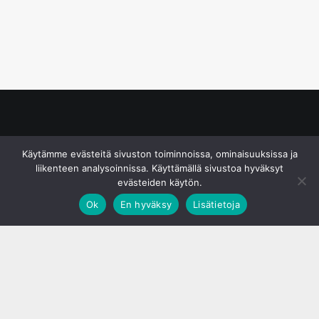
© S&J Media Oy
Käytämme evästeitä sivuston toiminnoissa, ominaisuuksissa ja
liikenteen analysoinnissa. Käyttämällä sivustoa hyväksyt
evästeiden käytön.
Ok
En hyväksy
Lisätietoja
;