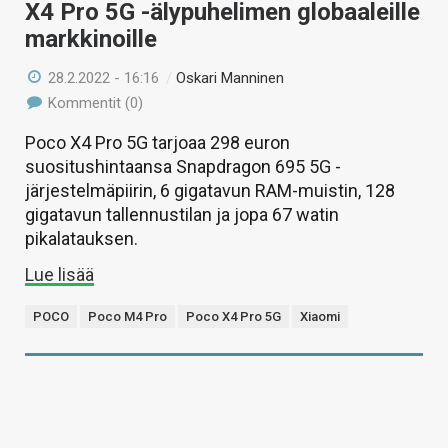
X4 Pro 5G -älypuhelimen globaaleille
markkinoille
28.2.2022 - 16:16
/
Oskari Manninen
Kommentit (0)
Poco X4 Pro 5G tarjoaa 298 euron
suositushintaansa Snapdragon 695 5G -
järjestelmäpiirin, 6 gigatavun RAM-muistin, 128
gigatavun tallennustilan ja jopa 67 watin
pikalatauksen.
Lue lisää
POCO
Poco M4 Pro
Poco X4 Pro 5G
Xiaomi