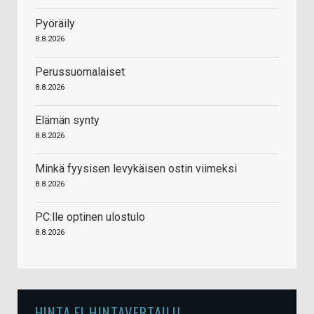
Pyöräily
8.8.2026
Perussuomalaiset
8.8.2026
Elämän synty
8.8.2026
Minkä fyysisen levykäisen ostin viimeksi
8.8.2026
PC:lle optinen ulostulo
8.8.2026
HINTA.FI HINTAVERTAILU