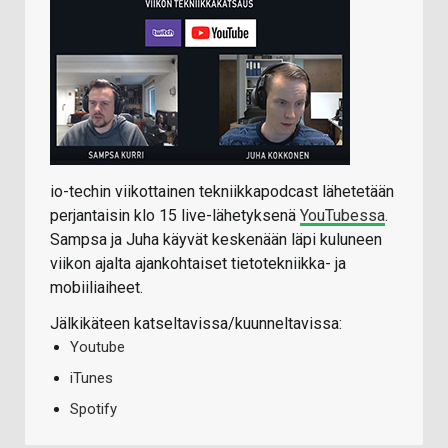
io-techin viikottainen tekniikkapodcast lähetetään
perjantaisin klo 15 live-lähetyksenä
YouTubessa
.
Sampsa ja Juha käyvät keskenään läpi kuluneen
viikon ajalta ajankohtaiset tietotekniikka- ja
mobiiliaiheet.
Jälkikäteen katseltavissa/kuunneltavissa:
Youtube
iTunes
Spotify