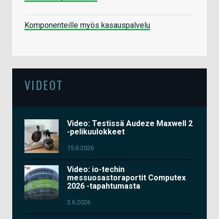
Komponenteille myös kasauspalvelu
VIDEOT
Video: Testissä Audeze Maxwell 2
-pelikuulokkeet
15.6.2026
Video: io-techin
messuosastoraportit Computex
2026 -tapahtumasta
3.6.2026