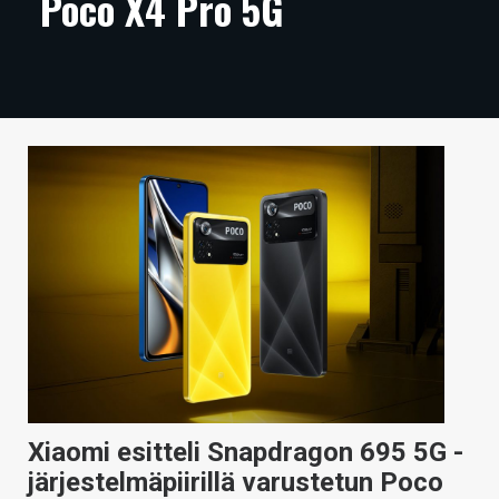
Poco X4 Pro 5G
ARTIKKELIT
VIDEOT
TECHBBS
TIETOA
HINTA.FI
KAUPPA
VAIHDA TEEMA
HAKU
Xiaomi esitteli Snapdragon 695 5G -
järjestelmäpiirillä varustetun Poco