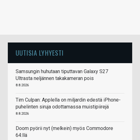
UUTISIA LYHYESTI
Samsungin huhutaan tiputtavan Galaxy S27
Ultrasta neljännen takakameran pois
8.8.2026
Tim Culpan: Applella on miljardin edestä iPhone-
puhelinten siruja odottamassa muistipiirejä
8.8.2026
Doom pyörii nyt (melkein) myös Commodore
64:llä