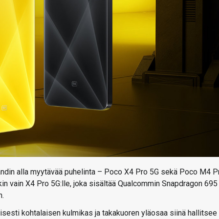
ändin alla myytävää puhelinta – Poco X4 Pro 5G sekä Poco M4 P
nkin vain X4 Pro 5G:lle, joka sisältää Qualcommin Snapdragon 695
n.
sesti kohtalaisen kulmikas ja takakuoren yläosaa siinä hallitsee