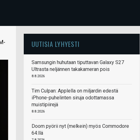
AM-
UUTISIA LYHYESTI
Samsungin huhutaan tiputtavan Galaxy S27
Ultrasta neljännen takakameran pois
8.8.2026
Tim Culpan: Applella on miljardin edestä
iPhone-puhelinten siruja odottamassa
muistipiirejä
8.8.2026
Doom pyörii nyt (melkein) myös Commodore
64:llä
7.8.2026