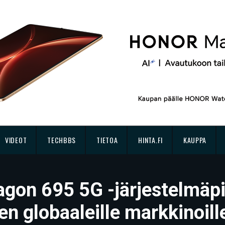
VIDEOT
TECHBBS
TIETOA
HINTA.FI
KAUPPA
agon 695 5G -järjestelmäpi
n globaaleille markkinoill