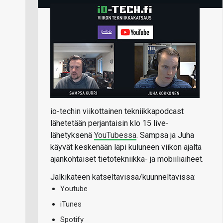
io-techin viikottainen tekniikkapodcast
lähetetään perjantaisin klo 15 live-
lähetyksenä
YouTubessa
. Sampsa ja Juha
käyvät keskenään läpi kuluneen viikon ajalta
ajankohtaiset tietotekniikka- ja mobiiliaiheet.
Jälkikäteen katseltavissa/kuunneltavissa:
Youtube
iTunes
Spotify