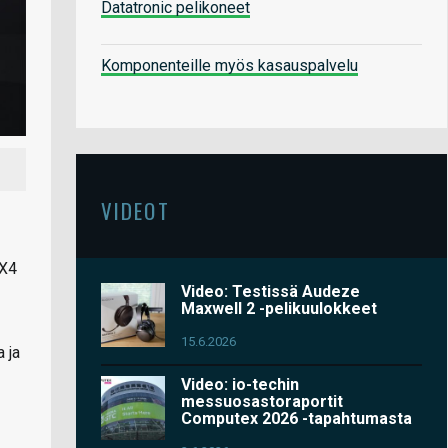
Datatronic pelikoneet
Komponenteille myös kasauspalvelu
VIDEOT
 X4
Video: Testissä Audeze
Maxwell 2 -pelikuulokkeet
15.6.2026
 ja
Video: io-techin
messuosastoraportit
Computex 2026 -tapahtumasta