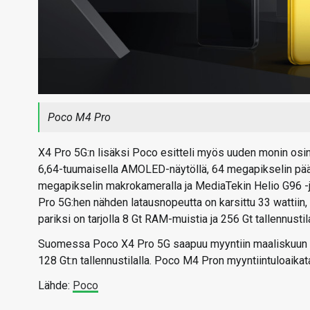
Poco M4 Pro
X4 Pro 5G:n lisäksi Poco esitteli myös uuden monin os
6,64-tuumaisella AMOLED-näytöllä, 64 megapikselin pää
megapikselin makrokameralla ja MediaTekin Helio G96 -jär
Pro 5G:hen nähden latausnopeutta on karsittu 33 wattiin,
pariksi on tarjolla 8 Gt RAM-muistia ja 256 Gt tallennustil
Suomessa Poco X4 Pro 5G saapuu myyntiin maaliskuun puo
128 Gt:n tallennustilalla. Poco M4 Pron myyntiintuloaikatau
Lähde:
Poco