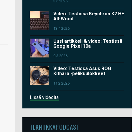
3.6.2026
Video: Testissä Keychron K2 HE
All-Wood
13.4.2026
Uusi artikkeli & video: Testissä
Google Pixel 10a
9.3.2026
Video: Testissä Asus ROG
Kithara -pelikuulokkeet
11.2.2026
Lisää videoita
TEKNIIKKAPODCAST