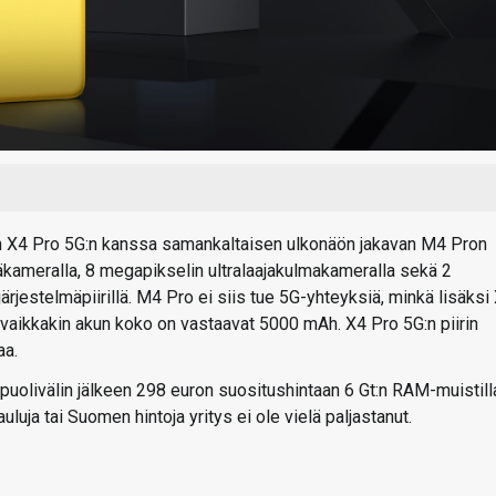
in X4 Pro 5G:n kanssa samankaltaisen ulkonäön jakavan M4 Pron
kameralla, 8 megapikselin ultralaajakulmakameralla sekä 2
jestelmäpiirillä. M4 Pro ei siis tue 5G-yhteyksiä, minkä lisäksi
 vaikkakin akun koko on vastaavat 5000 mAh. X4 Pro 5G:n piirin
aa.
livälin jälkeen 298 euron suositushintaan 6 Gt:n RAM-muistilla
luja tai Suomen hintoja yritys ei ole vielä paljastanut.