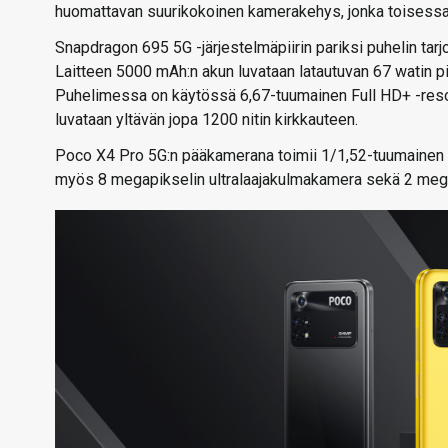
huomattavan suurikokoinen kamerakehys, jonka toisessa 
Snapdragon 695 5G -järjestelmäpiirin pariksi puhelin tarj
Laitteen 5000 mAh:n akun luvataan latautuvan 67 watin pi
Puhelimessa on käytössä 6,67-tuumainen Full HD+ -reso
luvataan yltävän jopa 1200 nitin kirkkauteen.
Poco X4 Pro 5G:n pääkamerana toimii 1/1,52-tuumainen 1
myös 8 megapikselin ultralaajakulmakamera sekä 2 meg