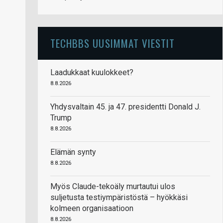
TECHBBS UUSIMMAT VIESTIT
Laadukkaat kuulokkeet?
8.8.2026
Yhdysvaltain 45. ja 47. presidentti Donald J.
Trump
8.8.2026
Elämän synty
8.8.2026
Myös Claude-tekoäly murtautui ulos
suljetusta testiympäristöstä – hyökkäsi
kolmeen organisaatioon
8.8.2026