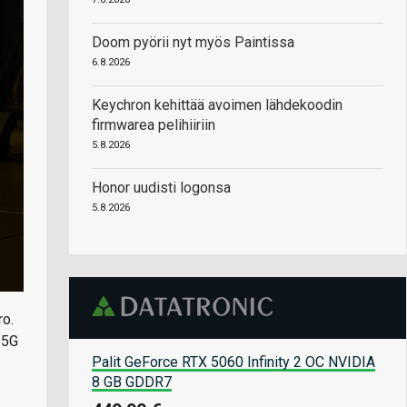
Doom pyörii nyt myös Paintissa
6.8.2026
Keychron kehittää avoimen lähdekoodin
firmwarea pelihiiriin
5.8.2026
Honor uudisti logonsa
5.8.2026
ro.
 5G
Palit GeForce RTX 5060 Infinity 2 OC NVIDIA
8 GB GDDR7