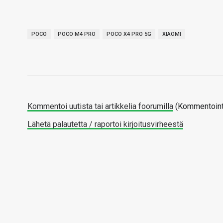
POCO
POCO M4 PRO
POCO X4 PRO 5G
XIAOMI
Kommentoi uutista tai artikkelia foorumilla
(Kommentointi
Lähetä palautetta / raportoi kirjoitusvirheestä