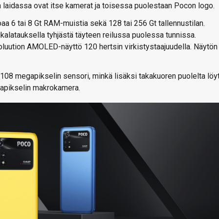
laidassa ovat itse kamerat ja toisessa puolestaan Pocon logo.
oaa 6 tai 8 Gt RAM-muistia sekä 128 tai 256 Gt tallennustilan.
kalatauksella tyhjästä täyteen reilussa puolessa tunnissa.
luution AMOLED-näyttö 120 hertsin virkistystaajuudella. Näytön
08 megapikselin sensori, minkä lisäksi takakuoren puolelta löy
apikselin makrokamera.