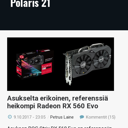
Polaris 21
ARTIKKELIT
VIDEOT
TECHBBS
TIETOA
HINTA.FI
KAUPPA
VAIHDA TEEMA
Asukselta erikoinen, referenssiä
heikompi Radeon RX 560 Evo
HAKU
9.10.2017 - 23:05
/
Petrus Laine
Kommentit (15)