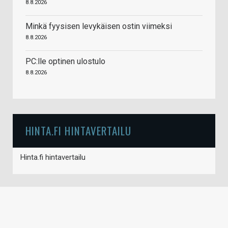
8.8.2026
Minkä fyysisen levykäisen ostin viimeksi
8.8.2026
PC:lle optinen ulostulo
8.8.2026
HINTA.FI HINTAVERTAILU
Hinta.fi hintavertailu