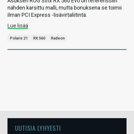
Asuksen ROG Strix RX 560 Evo on referenssiin
nähden karsittu malli, mutta bonuksena se toimii
ilman PCI Express -lisävirtaliitintä.
Lue lisää
Polaris 21
RX 560
Radeon
UUTISIA LYHYESTI