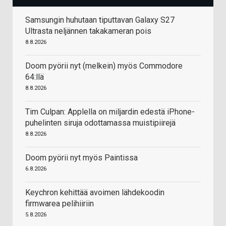
Samsungin huhutaan tiputtavan Galaxy S27
Ultrasta neljännen takakameran pois
8.8.2026
Doom pyörii nyt (melkein) myös Commodore
64:llä
8.8.2026
Tim Culpan: Applella on miljardin edestä iPhone-
puhelinten siruja odottamassa muistipiirejä
8.8.2026
Doom pyörii nyt myös Paintissa
6.8.2026
Keychron kehittää avoimen lähdekoodin
firmwarea pelihiiriin
5.8.2026