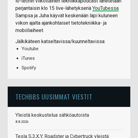
io-techin viikottainen tekniikkapodcast lähetetään
perjantaisin klo 15 live-lähetyksenä
YouTubessa
.
Sampsa ja Juha käyvät keskenään läpi kuluneen
viikon ajalta ajankohtaiset tietotekniikka- ja
mobiiliaiheet.
Jälkikäteen katseltavissa/kuunneltavissa:
Youtube
iTunes
Spotify
TECHBBS UUSIMMAT VIESTIT
Yleistä keskustelua sähköautoista
8.8.2026
Tesla S,3,X,Y, Roadster ja Cybertruck yleistä