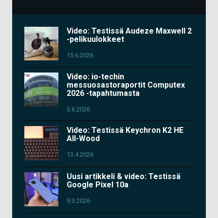
Video: Testissä Audeze Maxwell 2
-pelikuulokkeet
15.6.2026
Video: io-techin
messuosastoraportit Computex
2026 -tapahtumasta
3.6.2026
Video: Testissä Keychron K2 HE
All-Wood
13.4.2026
Uusi artikkeli & video: Testissä
Google Pixel 10a
9.3.2026