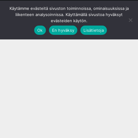
© S&J Media Oy
Käytämme evästeitä sivuston toiminnoissa, ominaisuuksissa ja
liikenteen analysoinnissa. Käyttämällä sivustoa hyväksyt
evästeiden käytön.
Ok
En hyväksy
Lisätietoja
;