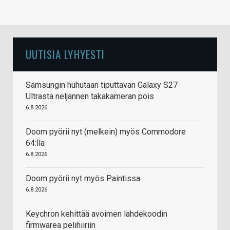
UUTISIA LYHYESTI
Samsungin huhutaan tiputtavan Galaxy S27
Ultrasta neljännen takakameran pois
6.8.2026
Doom pyörii nyt (melkein) myös Commodore
64:llä
6.8.2026
Doom pyörii nyt myös Paintissa
6.8.2026
Keychron kehittää avoimen lähdekoodin
firmwarea pelihiiriin