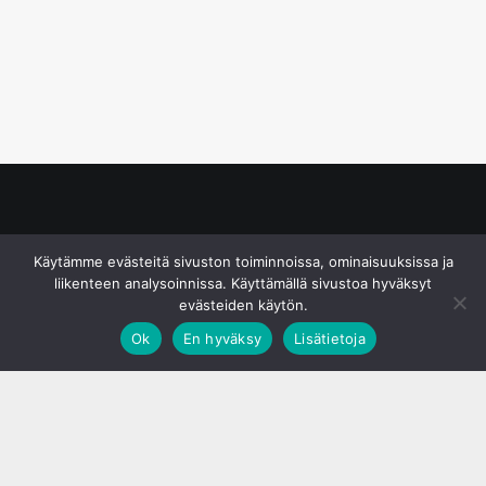
© S&J Media Oy
Käytämme evästeitä sivuston toiminnoissa, ominaisuuksissa ja
liikenteen analysoinnissa. Käyttämällä sivustoa hyväksyt
evästeiden käytön.
Ok
En hyväksy
Lisätietoja
;