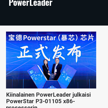
PowerLeader
ARTIKKELIT
VIDEOT
TECHBBS
TIETOA
HINTA.FI
KAUPPA
VAIHDA TEEMA
HAKU
Kiinalainen PowerLeader julkaisi
PowerStar P3-01105 x86-
prosessorin