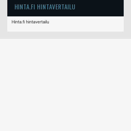
HINTA.FI HINTAVERTAILU
Hinta.fi hintavertailu