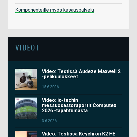
Komponenteille myös kasauspalvelu
VIDEOT
Video: Testissä Audeze Maxwell 2
-pelikuulokkeet
15.6.2026
Video: io-techin
messuosastoraportit Computex
2026 -tapahtumasta
3.6.2026
Video: Testissä Keychron K2 HE