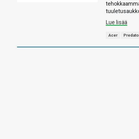
tehokkaamman
tuuletusaukk
Lue lisää
Acer
Predato