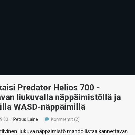
kaisi Predator Helios 700 -
van liukuvalla näppäimistöllä ja
silla WASD-näppäimillä
19:30
/
Petrus Laine
Kommentit (2)
tiivinen liukuva näppäimistö mahdollistaa kannettavan