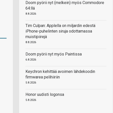
Doom pyörii nyt (melkein) myös Commodore
64:llä
8.8.2026
Tim Culpan: Applella on miljardin edestä
iPhone-puhelinten siruja odottamassa
muistipiirejä
8.8.2026
Doom pyörii nyt myös Paintissa
6.8.2026
Keychron kehittää avoimen lähdekoodin
firmwarea pelihiiriin
5.8.2026
Honor uudisti logonsa
5.8.2026