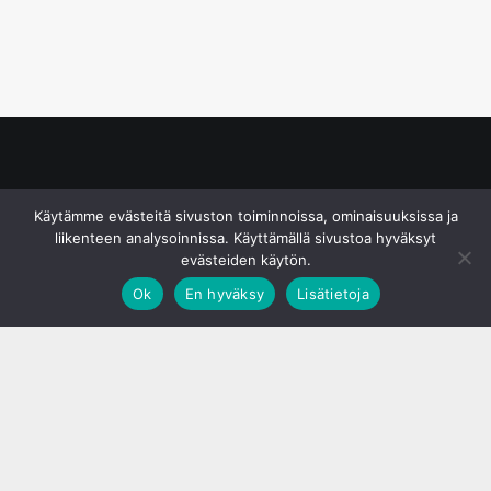
© S&J Media Oy
Käytämme evästeitä sivuston toiminnoissa, ominaisuuksissa ja
liikenteen analysoinnissa. Käyttämällä sivustoa hyväksyt
evästeiden käytön.
Ok
En hyväksy
Lisätietoja
;