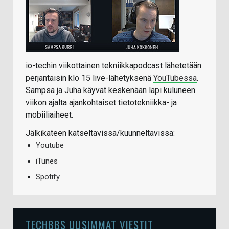
io-techin viikottainen tekniikkapodcast lähetetään
perjantaisin klo 15 live-lähetyksenä
YouTubessa
.
Sampsa ja Juha käyvät keskenään läpi kuluneen
viikon ajalta ajankohtaiset tietotekniikka- ja
mobiiliaiheet.
Jälkikäteen katseltavissa/kuunneltavissa:
Youtube
iTunes
Spotify
TECHBBS UUSIMMAT VIESTIT