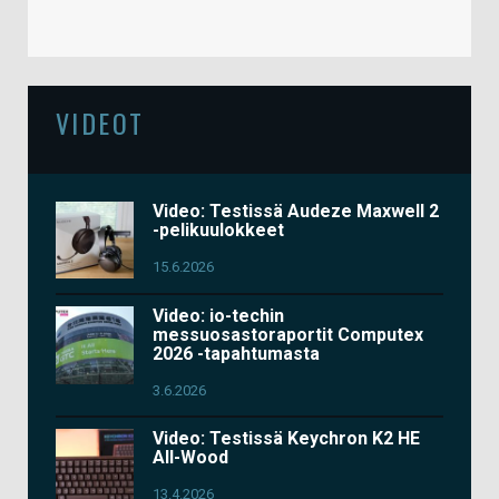
VIDEOT
Video: Testissä Audeze Maxwell 2
-pelikuulokkeet
15.6.2026
Video: io-techin
messuosastoraportit Computex
2026 -tapahtumasta
3.6.2026
Video: Testissä Keychron K2 HE
All-Wood
13.4.2026