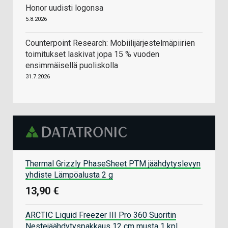
Honor uudisti logonsa
5.8.2026
Counterpoint Research: Mobiilijärjestelmäpiirien
toimitukset laskivat jopa 15 % vuoden
ensimmäisellä puoliskolla
31.7.2026
Thermal Grizzly PhaseSheet PTM jäähdytyslevyn
yhdiste Lämpöalusta 2 g
13,90 €
ARCTIC Liquid Freezer III Pro 360 Suoritin
Nestejäähdytyspakkaus 12 cm musta 1 kpl