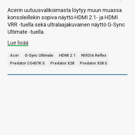
Acerin uutuusvalikoimasta löytyy muun muassa
konsoleillekin sopiva näyttö HDMI 2.1- ja HDMI
VRR -tuella sekä ultralaajakuvainen näyttö G-Sync
Ultimate -tuella.
Lue lisää
Acer
G-Sync Ultimate
HDMI 2.1
NVIDIA Reflex
Predator CG437K S
Predator X28
Predator X38 S