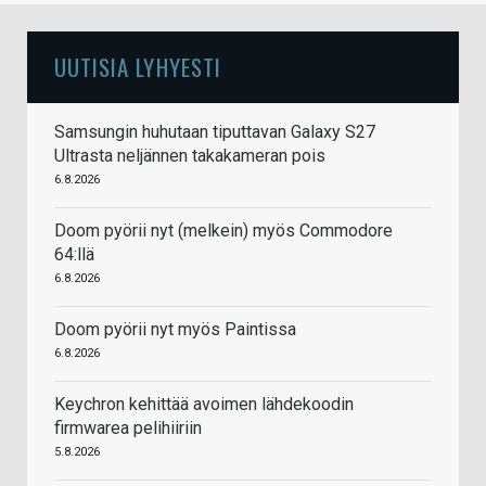
UUTISIA LYHYESTI
Samsungin huhutaan tiputtavan Galaxy S27
Ultrasta neljännen takakameran pois
6.8.2026
Doom pyörii nyt (melkein) myös Commodore
64:llä
6.8.2026
Doom pyörii nyt myös Paintissa
6.8.2026
Keychron kehittää avoimen lähdekoodin
firmwarea pelihiiriin
5.8.2026