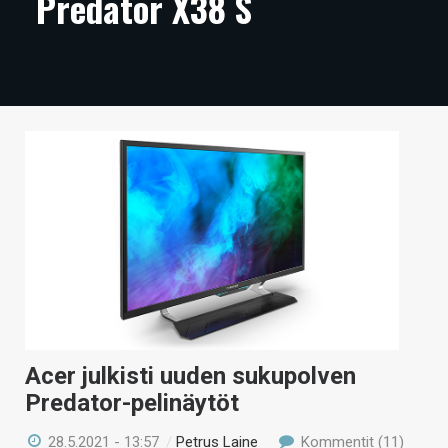
Predator X38 S
ARTIKKELIT
VIDEOT
TECHBBS
TIETOA
HINTA.FI
KAUPPA
VAIHDA TEEMA
Acer julkisti uuden sukupolven
HAKU
Predator-pelinäytöt
28.5.2021 - 13:57
/
Petrus Laine
Kommentit (11)