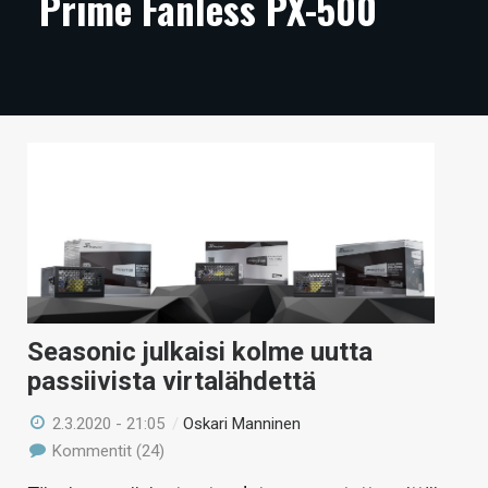
Prime Fanless PX-500
ARTIKKELIT
VIDEOT
TECHBBS
TIETOA
HINTA.FI
KAUPPA
VAIHDA TEEMA
Seasonic julkaisi kolme uutta
passiivista virtalähdettä
HAKU
2.3.2020 - 21:05
/
Oskari Manninen
Kommentit (24)