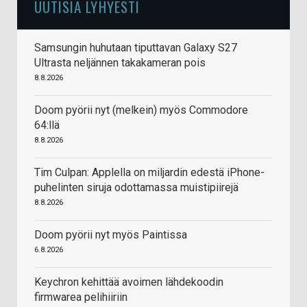
UUTISIA LYHYESTI
Samsungin huhutaan tiputtavan Galaxy S27
Ultrasta neljännen takakameran pois
8.8.2026
Doom pyörii nyt (melkein) myös Commodore
64:llä
8.8.2026
Tim Culpan: Applella on miljardin edestä iPhone-
puhelinten siruja odottamassa muistipiirejä
8.8.2026
Doom pyörii nyt myös Paintissa
6.8.2026
Keychron kehittää avoimen lähdekoodin
firmwarea pelihiiriin