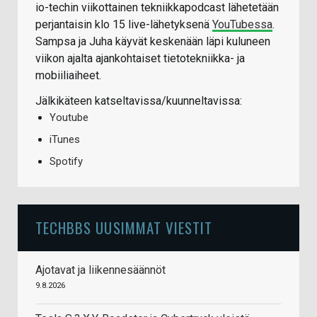
io-techin viikottainen tekniikkapodcast lähetetään
perjantaisin klo 15 live-lähetyksenä
YouTubessa
.
Sampsa ja Juha käyvät keskenään läpi kuluneen
viikon ajalta ajankohtaiset tietotekniikka- ja
mobiiliaiheet.
Jälkikäteen katseltavissa/kuunneltavissa:
Youtube
iTunes
Spotify
TECHBBS UUSIMMAT VIESTIT
Ajotavat ja liikennesäännöt
9.8.2026