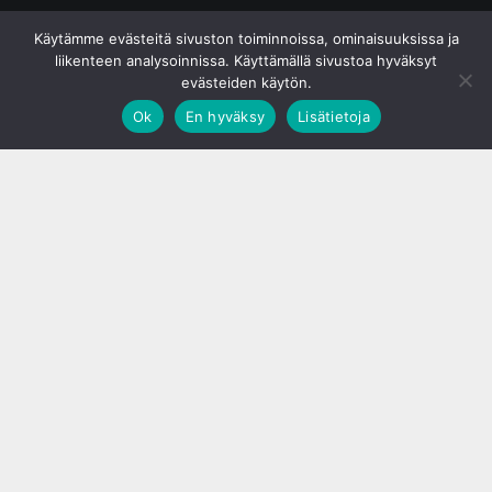
© S&J Media Oy
Käytämme evästeitä sivuston toiminnoissa, ominaisuuksissa ja
liikenteen analysoinnissa. Käyttämällä sivustoa hyväksyt
evästeiden käytön.
Ok
En hyväksy
Lisätietoja
;