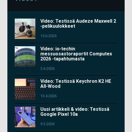
Video: Testissä Audeze Maxwell 2
-pelikuulokkeet
15.6.2026
Video: io-techin
messuosastoraportit Computex
2026 -tapahtumasta
3.6.2026
Video: Testissä Keychron K2 HE
All-Wood
13.4.2026
Uusi artikkeli & video: Testissä
Google Pixel 10a
9.3.2026