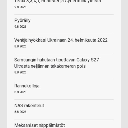
Tesla S,3,X,Y, Roadster ja Cybertruck yleistä
9.8.2026
Pyöräily
9.8.2026
Venäjä hyökkäsi Ukrainaan 24. helmikuuta 2022
8.8.2026
Samsungin huhutaan tiputtavan Galaxy S27
Ultrasta neljännen takakameran pois
8.8.2026
Rannekelloja
8.8.2026
NAS rakentelut
8.8.2026
Mekaaniset näppäimistöt