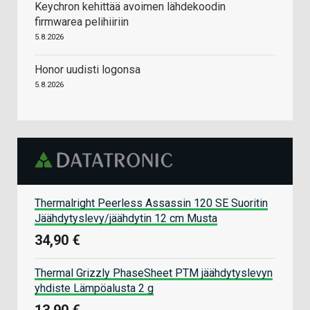
Keychron kehittää avoimen lähdekoodin
firmwarea pelihiiriin
5.8.2026
Honor uudisti logonsa
5.8.2026
Thermalright Peerless Assassin 120 SE Suoritin
Jäähdytyslevy/jäähdytin 12 cm Musta
34,90 €
Thermal Grizzly PhaseSheet PTM jäähdytyslevyn
yhdiste Lämpöalusta 2 g
13,90 €