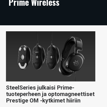
Prime Wireless
ARTIKKELIT
VIDEOT
TECHBBS
TIETOA
HINTA.FI
KAUPPA
VAIHDA TEEMA
SteelSeries julkaisi Prime-
HAKU
tuoteperheen ja optomagneettiset
Prestige OM -kytkimet hiiriin