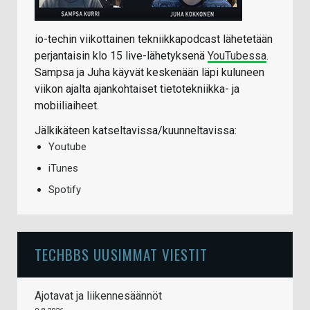
io-techin viikottainen tekniikkapodcast lähetetään
perjantaisin klo 15 live-lähetyksenä
YouTubessa
.
Sampsa ja Juha käyvät keskenään läpi kuluneen
viikon ajalta ajankohtaiset tietotekniikka- ja
mobiiliaiheet.
Jälkikäteen katseltavissa/kuunneltavissa:
Youtube
iTunes
Spotify
TECHBBS UUSIMMAT VIESTIT
Ajotavat ja liikennesäännöt