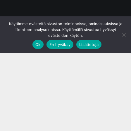
© S&J Media Oy
Käytämme evästeitä sivuston toiminnoissa, ominaisuuksissa ja
liikenteen analysoinnissa. Käyttämällä sivustoa hyväksyt
evästeiden käytön.
Ok
En hyväksy
Lisätietoja
;