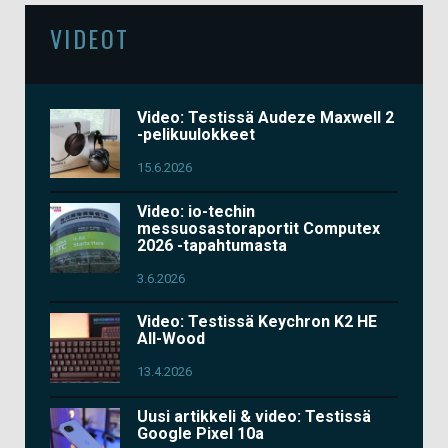
VIDEOT
Video: Testissä Audeze Maxwell 2
-pelikuulokkeet
15.6.2026
Video: io-techin
messuosastoraportit Computex
2026 -tapahtumasta
3.6.2026
Video: Testissä Keychron K2 HE
All-Wood
13.4.2026
Uusi artikkeli & video: Testissä
Google Pixel 10a