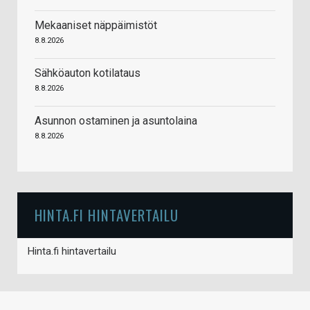
Mekaaniset näppäimistöt
8.8.2026
Sähköauton kotilataus
8.8.2026
Asunnon ostaminen ja asuntolaina
8.8.2026
HINTA.FI HINTAVERTAILU
Hinta.fi hintavertailu