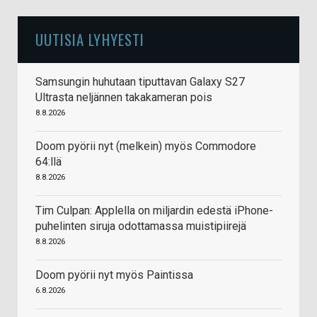
UUTISIA LYHYESTI
Samsungin huhutaan tiputtavan Galaxy S27
Ultrasta neljännen takakameran pois
8.8.2026
Doom pyörii nyt (melkein) myös Commodore
64:llä
8.8.2026
Tim Culpan: Applella on miljardin edestä iPhone-
puhelinten siruja odottamassa muistipiirejä
8.8.2026
Doom pyörii nyt myös Paintissa
6.8.2026