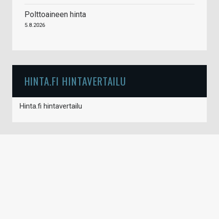
Polttoaineen hinta
5.8.2026
HINTA.FI HINTAVERTAILU
Hinta.fi hintavertailu