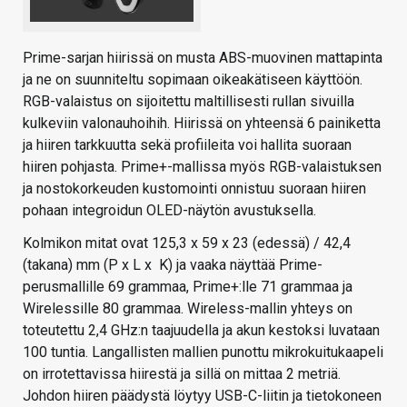
Prime-sarjan hiirissä on musta ABS-muovinen mattapinta
ja ne on suunniteltu sopimaan oikeakätiseen käyttöön.
RGB-valaistus on sijoitettu maltillisesti rullan sivuilla
kulkeviin valonauhoihih. Hiirissä on yhteensä 6 painiketta
ja hiiren tarkkuutta sekä profiileita voi hallita suoraan
hiiren pohjasta. Prime+-mallissa myös RGB-valaistuksen
ja nostokorkeuden kustomointi onnistuu suoraan hiiren
pohaan integroidun OLED-näytön avustuksella.
Kolmikon mitat ovat 125,3 x 59 x 23 (edessä) / 42,4
(takana) mm (P x L x K) ja vaaka näyttää Prime-
perusmallille 69 grammaa, Prime+:lle 71 grammaa ja
Wirelessille 80 grammaa. Wireless-mallin yhteys on
toteutettu 2,4 GHz:n taajuudella ja akun kestoksi luvataan
100 tuntia. Langallisten mallien punottu mikrokuitukaapeli
on irrotettavissa hiirestä ja sillä on mittaa 2 metriä.
Johdon hiiren päädystä löytyy USB-C-liitin ja tietokoneen