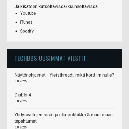
Jälkikäteen katseltavissa/kuunneltavissa:
Youtube
iTunes
Spotify
TECHBBS UUSIMMAT VIESTIT
Näytönohjaimet - Yleisthreadi, mikä kortti minulle?
6.8.2026
Diablo 4
6.8.2026
Yhdysvaltojen sisä- ja ulkopolitiikka & muut maan
tapahtumat
6.8.2026