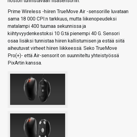
noston tunnistavaan lisäsensoriin.
Prime Wireless -hiiren TrueMove Air -sensorille luvataan
sama 18 000 CPI:n tarkkuus, mutta liikenopeudeksi
matalampi 400 tuumaa sekunnissa ja
kiihtyvyydenkestoksi 10 G:tä pienempi 40 G. Sensori
osaa lisäksi tunnistaa hiiren kallistumisen ja estää siitä
aiheutuvat virheet hiiren liikkeessä. Seko TrueMove
Pro(+)- että Air-sensorit on suunniteltu yhteistyössä
PixArtin kanssa.