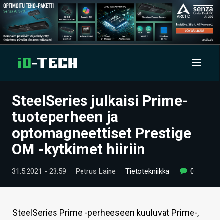
SteelSeries julkaisi Prime-
UUTISET
tuoteperheen ja
ARTIKKELIT
optomagneettiset Prestige
OM -kytkimet hiiriin
VIDEOT
TECHBBS
31.5.2021 - 23:59
Petrus Laine
Tietotekniikka
0
TIETOA
HINTA.FI
SteelSeries Prime -perheeseen kuuluvat Prime-,