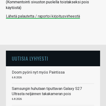
(Kommentointi sivuston puolella toistakseksi pois
käytöstä)
Lähetä palautetta / raportoi kirjoitusvirheestä
UUTISIA LYHYESTI
Doom pyörii nyt myös Paintissa
6.8.2026
Samsungin huhutaan tiputtavan Galaxy S27
Ultrasta neljännen takakameran pois
6.8.2026