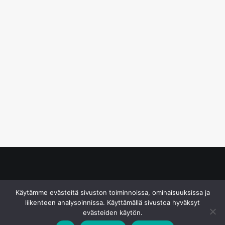
© S&J Media Oy
Käytämme evästeitä sivuston toiminnoissa, ominaisuuksissa ja
liikenteen analysoinnissa. Käyttämällä sivustoa hyväksyt
evästeiden käytön.