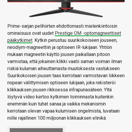
Prime-sarjan pelihiirten ehdottomasti mielenkiintoisin
ominaisuus ovat uudet
Prestige OM -optomagneettiset
pääkytkimet
. Kytkin perustuu suurikokoiseen jouseen,
neodiym-magneettiin ja optiseen IR-lukijaan. Yhtiön
mukaan magneetin käyttö jousen paikallaan pitoon
varmistaa, että jokainen klikki vaatii saman voiman ilman
riskiä kuluman aiheuttamasta muutoksesta vastukseen.
Suurikokoisen jousen taas kerrotaan varmistavan liikkeen
nopean välittymisen optiseen lukijaan, joka rekisteröi
klikkauksen jousen rikkoessa infrapunasäteen. Yltä
löytyvä video kertoo kytkimen toiminnasta kuitenkin
enemmän kuin tuhat sanaa ja vaikka mekanismin
kerrotaan olevan vapaa kulumisen ongelmista, luvataan
niille rajallinen 100 miljoonan klikkauksen elinikä.