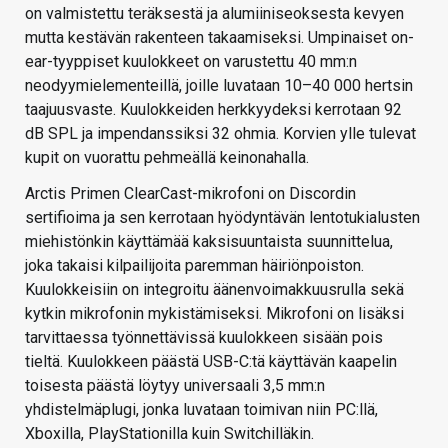
on valmistettu teräksestä ja alumiiniseoksesta kevyen
mutta kestävän rakenteen takaamiseksi. Umpinaiset on-
ear-tyyppiset kuulokkeet on varustettu 40 mm:n
neodyymielementeillä, joille luvataan 10–40 000 hertsin
taajuusvaste. Kuulokkeiden herkkyydeksi kerrotaan 92
dB SPL ja impendanssiksi 32 ohmia. Korvien ylle tulevat
kupit on vuorattu pehmeällä keinonahalla.
Arctis Primen ClearCast-mikrofoni on Discordin
sertifioima ja sen kerrotaan hyödyntävän lentotukialusten
miehistönkin käyttämää kaksisuuntaista suunnittelua,
joka takaisi kilpailijoita paremman häiriönpoiston.
Kuulokkeisiin on integroitu äänenvoimakkuusrulla sekä
kytkin mikrofonin mykistämiseksi. Mikrofoni on lisäksi
tarvittaessa työnnettävissä kuulokkeen sisään pois
tieltä. Kuulokkeen päästä USB-C:tä käyttävän kaapelin
toisesta päästä löytyy universaali 3,5 mm:n
yhdistelmäplugi, jonka luvataan toimivan niin PC:llä,
Xboxilla, PlayStationilla kuin Switchilläkin.