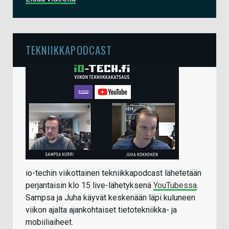
TEKNIIKKAPODCAST
io-techin viikottainen tekniikkapodcast lähetetään
perjantaisin klo 15 live-lähetyksenä
YouTubessa
.
Sampsa ja Juha käyvät keskenään läpi kuluneen
viikon ajalta ajankohtaiset tietotekniikka- ja
mobiiliaiheet.