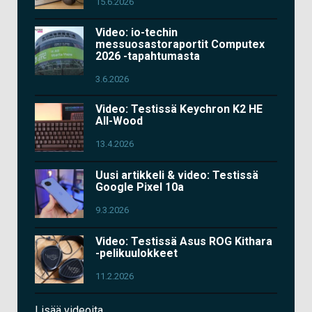
15.6.2026
Video: io-techin
messuosastoraportit Computex
2026 -tapahtumasta
3.6.2026
Video: Testissä Keychron K2 HE
All-Wood
13.4.2026
Uusi artikkeli & video: Testissä
Google Pixel 10a
9.3.2026
Video: Testissä Asus ROG Kithara
-pelikuulokkeet
11.2.2026
Lisää videoita