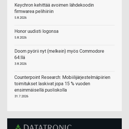
Keychron kehittää avoimen lähdekoodin
firmwarea pelihiiriin
5.8.2026
Honor uudisti logonsa
5.8.2026
Doom pyörii nyt (melkein) myös Commodore
64:llä
3.8.2026
Counterpoint Research: Mobiilijärjestelmäpiirien
toimitukset laskivat jopa 15 % vuoden
ensimmäisellä puoliskolla
31.7.2026