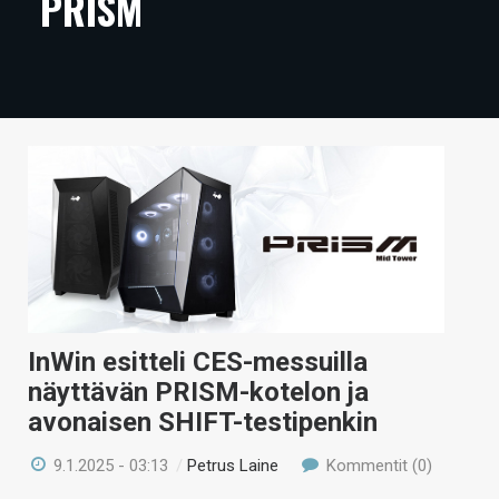
PRISM
ARTIKKELIT
VIDEOT
TECHBBS
TIETOA
HINTA.FI
KAUPPA
VAIHDA TEEMA
InWin esitteli CES-messuilla
näyttävän PRISM-kotelon ja
avonaisen SHIFT-testipenkin
HAKU
9.1.2025 - 03:13
/
Petrus Laine
Kommentit (0)