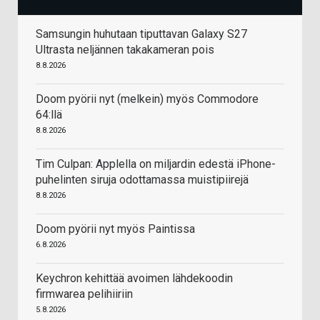
Samsungin huhutaan tiputtavan Galaxy S27
Ultrasta neljännen takakameran pois
8.8.2026
Doom pyörii nyt (melkein) myös Commodore
64:llä
8.8.2026
Tim Culpan: Applella on miljardin edestä iPhone-
puhelinten siruja odottamassa muistipiirejä
8.8.2026
Doom pyörii nyt myös Paintissa
6.8.2026
Keychron kehittää avoimen lähdekoodin
firmwarea pelihiiriin
5.8.2026