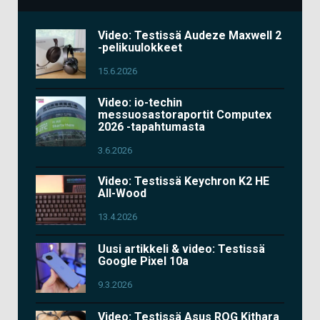
Video: Testissä Audeze Maxwell 2
-pelikuulokkeet
15.6.2026
Video: io-techin
messuosastoraportit Computex
2026 -tapahtumasta
3.6.2026
Video: Testissä Keychron K2 HE
All-Wood
13.4.2026
Uusi artikkeli & video: Testissä
Google Pixel 10a
9.3.2026
Video: Testissä Asus ROG Kithara