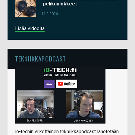
-pelikuulokkeet
11.2.2026
Lisää videoita
TEKNIIKKAPODCAST
io-techin viikottainen tekniikkapodcast lähetetään