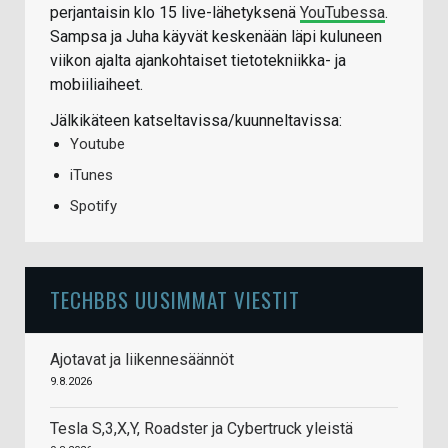
perjantaisin klo 15 live-lähetyksenä
YouTubessa
.
Sampsa ja Juha käyvät keskenään läpi kuluneen
viikon ajalta ajankohtaiset tietotekniikka- ja
mobiiliaiheet.
Jälkikäteen katseltavissa/kuunneltavissa:
Youtube
iTunes
Spotify
TECHBBS UUSIMMAT VIESTIT
Ajotavat ja liikennesäännöt
9.8.2026
Tesla S,3,X,Y, Roadster ja Cybertruck yleistä