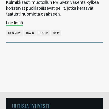
Kulmikkaasti muotoillun PRISM:n vasenta kylkeä
koristavat puoliläpäisevät peilit, jotka keräävät
taatusti huomiota osakseen.
Lue lisää
CES 2025
InWin
PRISM
Shift
UUTISIA LYHYESTI