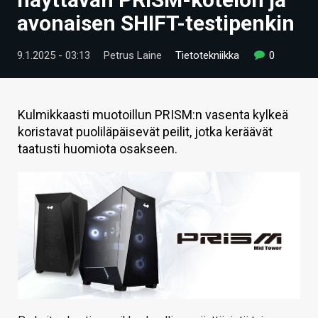
ARTIKKELIT
avonaisen SHIFT-testipenkin
VIDEOT
9.1.2025 - 03:13
Petrus Laine
Tietotekniikka
0
TECHBBS
TIETOA
Kulmikkaasti muotoillun PRISM:n vasenta kylkeä
koristavat puoliläpäisevät peilit, jotka keräävät
HINTA.FI
taatusti huomiota osakseen.
KAUPPA
VAIHDA TEEMA
HAKU