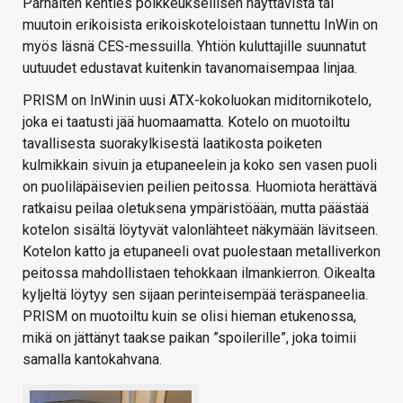
Parhaiten kenties poikkeuksellisen näyttävistä tai
muutoin erikoisista erikoiskoteloistaan tunnettu InWin on
myös läsnä CES-messuilla. Yhtiön kuluttajille suunnatut
uutuudet edustavat kuitenkin tavanomaisempaa linjaa.
PRISM on InWinin uusi ATX-kokoluokan miditornikotelo,
joka ei taatusti jää huomaamatta. Kotelo on muotoiltu
tavallisesta suorakylkisestä laatikosta poiketen
kulmikkain sivuin ja etupaneelein ja koko sen vasen puoli
on puoliläpäisevien peilien peitossa. Huomiota herättävä
ratkaisu peilaa oletuksena ympäristöään, mutta päästää
kotelon sisältä löytyvät valonlähteet näkymään lävitseen.
Kotelon katto ja etupaneeli ovat puolestaan metalliverkon
peitossa mahdollistaen tehokkaan ilmankierron. Oikealta
kyljeltä löytyy sen sijaan perinteisempää teräspaneelia.
PRISM on muotoiltu kuin se olisi hieman etukenossa,
mikä on jättänyt taakse paikan ”spoilerille”, joka toimii
samalla kantokahvana.