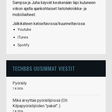
Sampsa ja Juha käyvät keskenään läpi kuluneen
viikon ajalta ajankohtaiset tietotekniikka- ja
mobiiliaiheet.
Jälkikäteen katseltavissa/kuunneltavissa:
Youtube
iTunes
Spotify
TECHBBS UUSIMMAT VIESTIT
Pyöräily
7.8.2026
Mikä ärsyttää pyöräilijöissä (Oli:
Kilpapyöräilijöiden "pakat"..)
7.8.2026