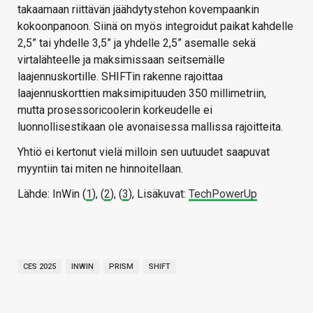
takaamaan riittävän jäähdytystehon kovempaankin
kokoonpanoon. Siinä on myös integroidut paikat kahdelle
2,5” tai yhdelle 3,5” ja yhdelle 2,5” asemalle sekä
virtalähteelle ja maksimissaan seitsemälle
laajennuskortille. SHIFTin rakenne rajoittaa
laajennuskorttien maksimipituuden 350 millimetriin,
mutta prosessoricoolerin korkeudelle ei
luonnollisestikaan ole avonaisessa mallissa rajoitteita.
Yhtiö ei kertonut vielä milloin sen uutuudet saapuvat
myyntiin tai miten ne hinnoitellaan.
Lähde: InWin (
1
), (
2
), (
3
), Lisäkuvat:
TechPowerUp
CES 2025
INWIN
PRISM
SHIFT