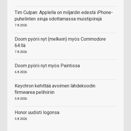
Tim Culpan: Applella on miljardin edestä iPhone-
puhelinten siruja odottamassa muistipiirejä
7.8.2026
Doom pyörii nyt (melkein) myös Commodore
64:llä
7.8.2026
Doom pyörii nyt myös Paintissa
6.8.2026
Keychron kehittää avoimen lähdekoodin
firmwarea pelihiiriin
5.8.2026
Honor uudisti logonsa
5.8.2026