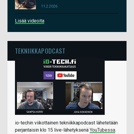
11.2.2026
Lisää videoita
TEKNIIKKAPODCAST
io-techin viikottainen tekniikkapodcast lähetetään
perjantaisin klo 15 live-lähetyksenä
YouTubessa
.