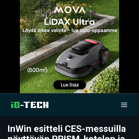
InWin esitteli CES-messuilla
UUTISET
näyttävän PRISM-kotelon ja