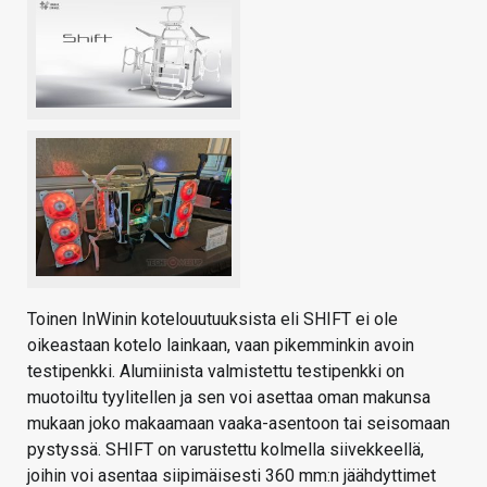
Toinen InWinin kotelouutuuksista eli SHIFT ei ole
oikeastaan kotelo lainkaan, vaan pikemminkin avoin
testipenkki. Alumiinista valmistettu testipenkki on
muotoiltu tyylitellen ja sen voi asettaa oman makunsa
mukaan joko makaamaan vaaka-asentoon tai seisomaan
pystyssä. SHIFT on varustettu kolmella siivekkeellä,
joihin voi asentaa siipimäisesti 360 mm:n jäähdyttimet