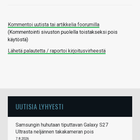
Kommentoi uutista tai artikkelia foorumilla
(Kommentointi sivuston puolella toistakseksi pois
käytöstä)
Lähetä palautetta / raportoi kirjoitusvirheestä
UUTISIA LYHYESTI
Samsungin huhutaan tiputtavan Galaxy S27
Ultrasta neljännen takakameran pois
7.8.2026