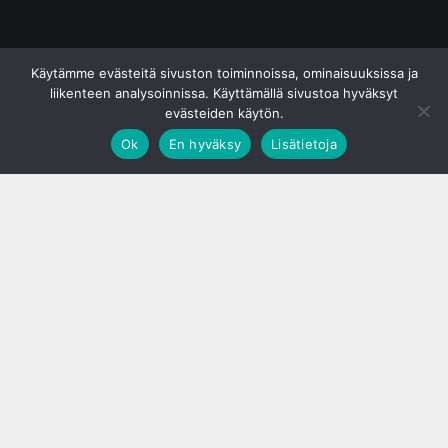
© S&J Media Oy
Käytämme evästeitä sivuston toiminnoissa, ominaisuuksissa ja
liikenteen analysoinnissa. Käyttämällä sivustoa hyväksyt
evästeiden käytön.
Ok
En hyväksy
Lisätietoja
;