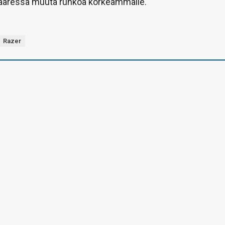
aaressa muuta runkoa korkeammalle.
Razer