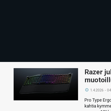
Razer ju
muotoil
1.4.2026 - 04
Pro Type Ergo
kahtia kymme