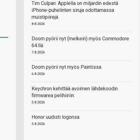
Tim Culpan: Applella on miljardin edestä
iPhone-puhelinten siruja odottamassa
muistipiirejä
8.8.2026
Doom pyörii nyt (melkein) myös Commodore
64:llä
7.8.2026
Doom pyörii nyt myös Paintissa
6.8.2026
Keychron kehittää avoimen lähdekoodin
firmwarea pelihiiriin
5.8.2026
Honor uudisti logonsa
5.8.2026