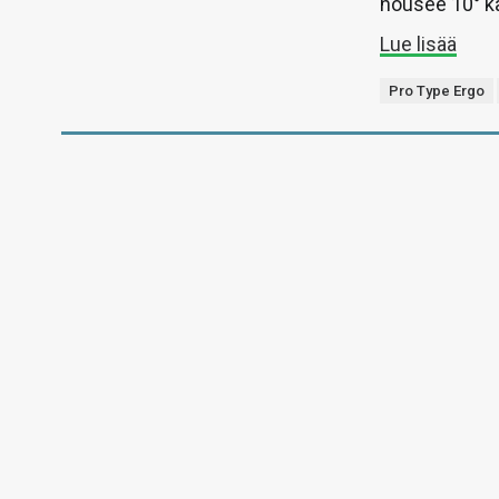
nousee 10° k
Lue lisää
Pro Type Ergo