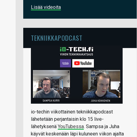
Lisää videoita
TEKNIIKKAPODCAST
io-techin viikottainen tekniikkapodcast
lähetetään perjantaisin klo 15 live-
lähetyksenä
YouTubessa
. Sampsa ja Juha
käyvät keskenään läpi kuluneen viikon ajalta