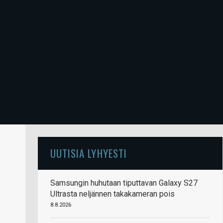
UUTISIA LYHYESTI
Samsungin huhutaan tiputtavan Galaxy S27
Ultrasta neljännen takakameran pois
8.8.2026