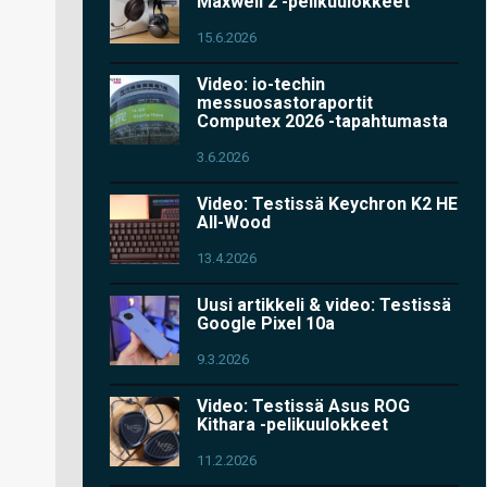
Maxwell 2 -pelikuulokkeet
15.6.2026
Video: io-techin
messuosastoraportit
Computex 2026 -tapahtumasta
3.6.2026
Video: Testissä Keychron K2 HE
All-Wood
13.4.2026
Uusi artikkeli & video: Testissä
Google Pixel 10a
9.3.2026
Video: Testissä Asus ROG
Kithara -pelikuulokkeet
11.2.2026