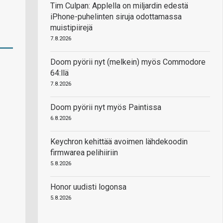
Tim Culpan: Applella on miljardin edestä
iPhone-puhelinten siruja odottamassa
muistipiirejä
7.8.2026
Doom pyörii nyt (melkein) myös Commodore
64:llä
7.8.2026
Doom pyörii nyt myös Paintissa
6.8.2026
Keychron kehittää avoimen lähdekoodin
firmwarea pelihiiriin
5.8.2026
Honor uudisti logonsa
5.8.2026