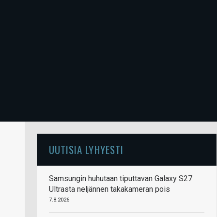
UUTISIA LYHYESTI
Samsungin huhutaan tiputtavan Galaxy S27
Ultrasta neljännen takakameran pois
7.8.2026