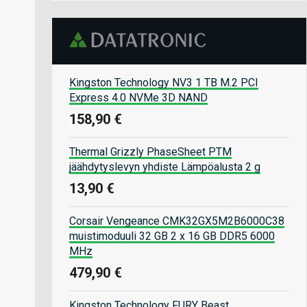
Kingston Technology NV3 1 TB M.2 PCI
Express 4.0 NVMe 3D NAND
158,90 €
Thermal Grizzly PhaseSheet PTM
jäähdytyslevyn yhdiste Lämpöalusta 2 g
13,90 €
Corsair Vengeance CMK32GX5M2B6000C38
muistimoduuli 32 GB 2 x 16 GB DDR5 6000
MHz
479,90 €
Kingston Technology FURY Beast