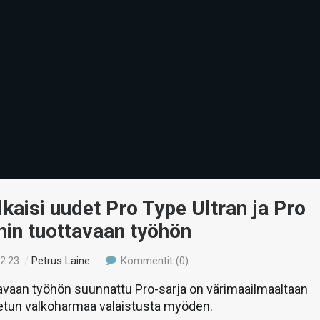
lkaisi uudet Pro Type Ultran ja Pro
nin tuottavaan työhön
22:23
/
Petrus Laine
Kommentit (0)
avaan työhön suunnattu Pro-sarja on värimaailmaaltaan
tetun valkoharmaa valaistusta myöden.