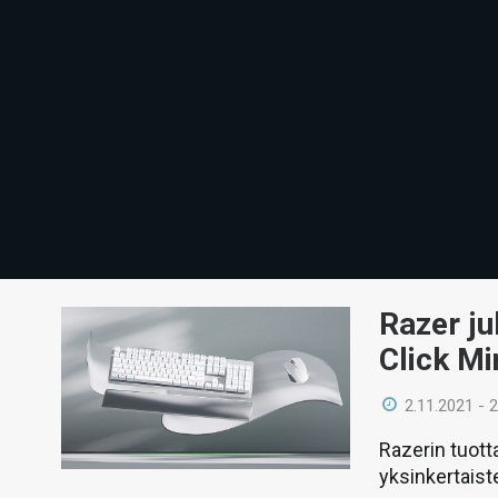
Razer ju
Click Mi
2.11.2021 - 
Razerin tuott
yksinkertais