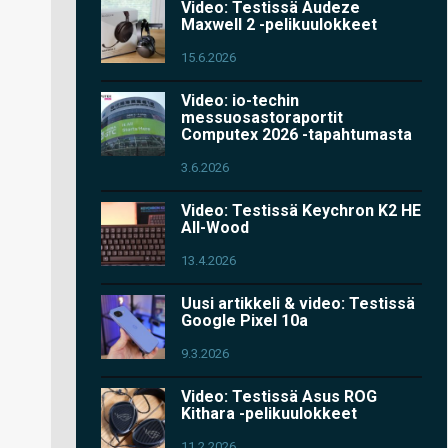
Video: Testissä Audeze
Maxwell 2 -pelikuulokkeet
15.6.2026
Video: io-techin
messuosastoraportit
Computex 2026 -tapahtumasta
3.6.2026
Video: Testissä Keychron K2 HE
All-Wood
13.4.2026
Uusi artikkeli & video: Testissä
Google Pixel 10a
9.3.2026
Video: Testissä Asus ROG
Kithara -pelikuulokkeet
11.2.2026