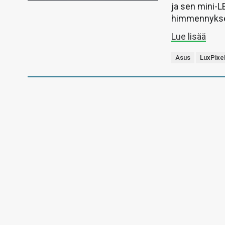
ja sen mini-L
himmennyks
Lue lisää
Asus
LuxPixe