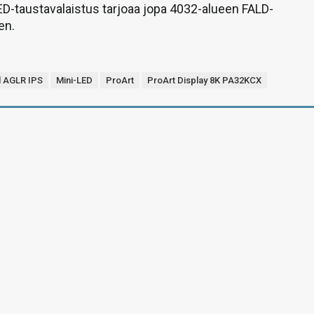
ED-taustavalaistus tarjoaa jopa 4032-alueen FALD-
en.
l AGLR IPS
Mini-LED
ProArt
ProArt Display 8K PA32KCX