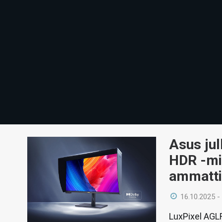
Asus ju
HDR -mi
ammatti
16.10.2025 -
LuxPixel AGLR