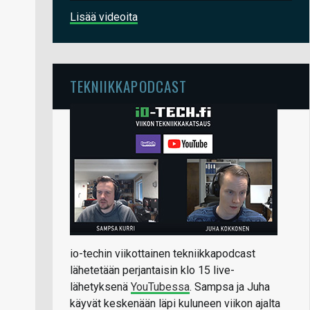
Lisää videoita
TEKNIIKKAPODCAST
io-techin viikottainen tekniikkapodcast
lähetetään perjantaisin klo 15 live-
lähetyksenä
YouTubessa
. Sampsa ja Juha
käyvät keskenään läpi kuluneen viikon ajalta