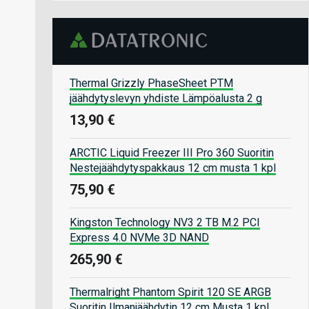
Thermal Grizzly PhaseSheet PTM
jäähdytyslevyn yhdiste Lämpöalusta 2 g
13,90 €
ARCTIC Liquid Freezer III Pro 360 Suoritin
Nestejäähdytyspakkaus 12 cm musta 1 kpl
75,90 €
Kingston Technology NV3 2 TB M.2 PCI
Express 4.0 NVMe 3D NAND
265,90 €
Thermalright Phantom Spirit 120 SE ARGB
Suoritin Ilmanjäähdytin 12 cm Musta 1 kpl