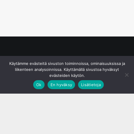
© S&J Media Oy
Käytämme evästeitä sivuston toiminnoissa, ominaisuuksissa ja
liikenteen analysoinnissa. Käyttämällä sivustoa hyväksyt
evästeiden käytön.
Ok
En hyväksy
Lisätietoja
;