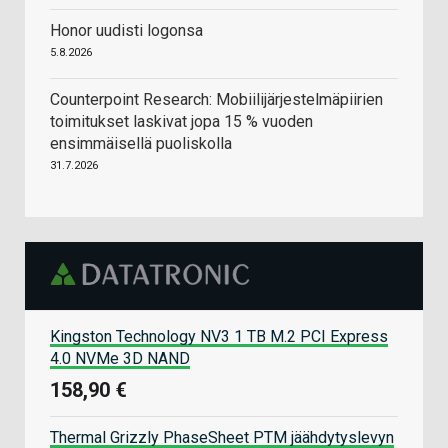
Honor uudisti logonsa
5.8.2026
Counterpoint Research: Mobiilijärjestelmäpiirien
toimitukset laskivat jopa 15 % vuoden
ensimmäisellä puoliskolla
31.7.2026
Kingston Technology NV3 1 TB M.2 PCI Express
4.0 NVMe 3D NAND
158,90 €
Thermal Grizzly PhaseSheet PTM jäähdytyslevyn