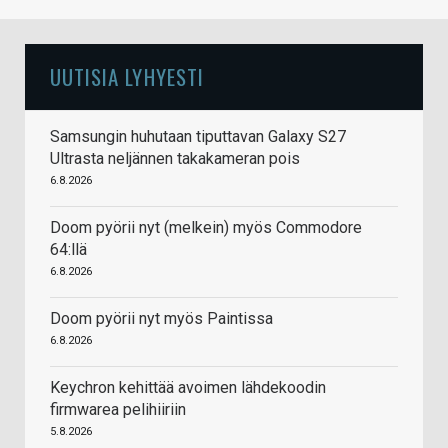
UUTISIA LYHYESTI
Samsungin huhutaan tiputtavan Galaxy S27
Ultrasta neljännen takakameran pois
6.8.2026
Doom pyörii nyt (melkein) myös Commodore
64:llä
6.8.2026
Doom pyörii nyt myös Paintissa
6.8.2026
Keychron kehittää avoimen lähdekoodin
firmwarea pelihiiriin
5.8.2026