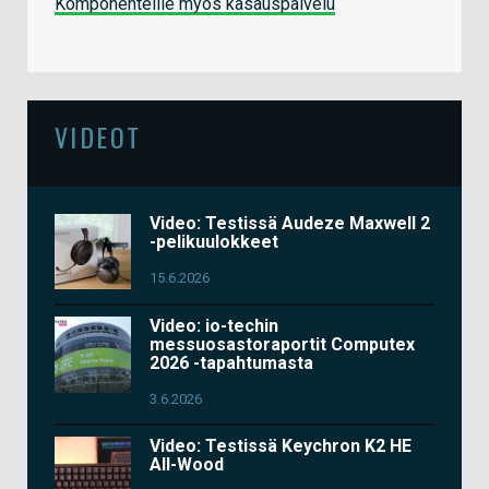
Komponenteille myös kasauspalvelu
VIDEOT
Video: Testissä Audeze Maxwell 2
-pelikuulokkeet
15.6.2026
Video: io-techin
messuosastoraportit Computex
2026 -tapahtumasta
3.6.2026
Video: Testissä Keychron K2 HE
All-Wood