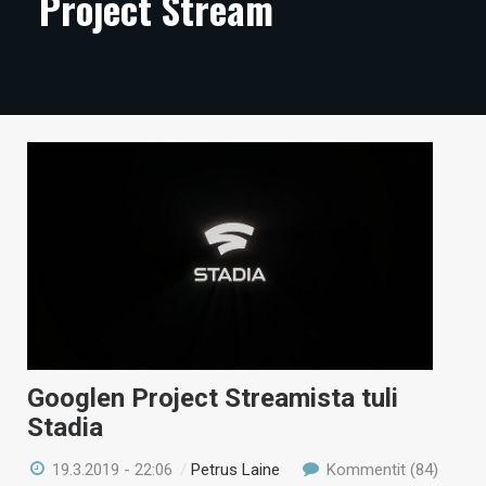
Project Stream
ARTIKKELIT
VIDEOT
TECHBBS
TIETOA
HINTA.FI
KAUPPA
VAIHDA TEEMA
Googlen Project Streamista tuli
HAKU
Stadia
19.3.2019 - 22:06
/
Petrus Laine
Kommentit (84)