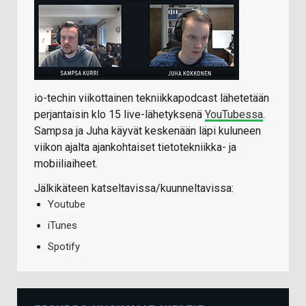
io-techin viikottainen tekniikkapodcast lähetetään
perjantaisin klo 15 live-lähetyksenä
YouTubessa
.
Sampsa ja Juha käyvät keskenään läpi kuluneen
viikon ajalta ajankohtaiset tietotekniikka- ja
mobiiliaiheet.
Jälkikäteen katseltavissa/kuunneltavissa:
Youtube
iTunes
Spotify