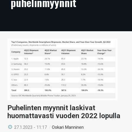
puhelinmyynnit
ARTIKKELIT
VIDEOT
TECHBBS
TIETOA
HINTA.FI
KAUPPA
VAIHDA TEEMA
Puhelinten myynnit laskivat
HAKU
huomattavasti vuoden 2022 lopulla
27.1.2023 - 11:17
/
Oskari Manninen