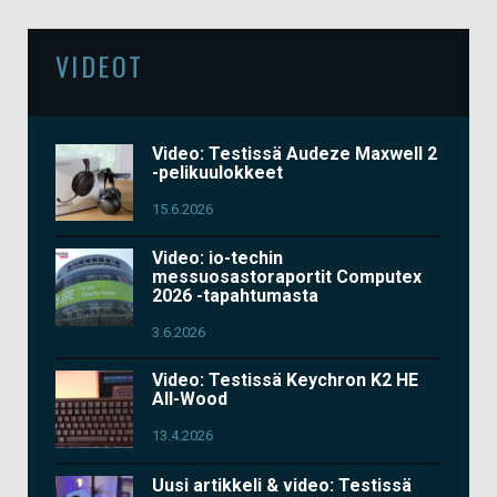
VIDEOT
Video: Testissä Audeze Maxwell 2
-pelikuulokkeet
15.6.2026
Video: io-techin
messuosastoraportit Computex
2026 -tapahtumasta
3.6.2026
Video: Testissä Keychron K2 HE
All-Wood
13.4.2026
Uusi artikkeli & video: Testissä