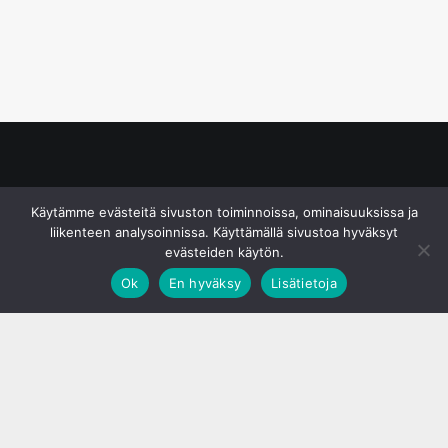
© S&J Media Oy
Käytämme evästeitä sivuston toiminnoissa, ominaisuuksissa ja
liikenteen analysoinnissa. Käyttämällä sivustoa hyväksyt
evästeiden käytön.
Ok
En hyväksy
Lisätietoja
;