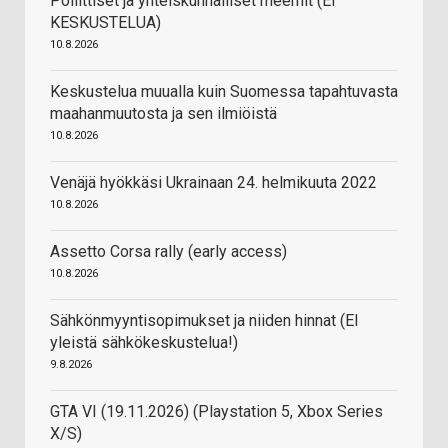
Poliittiset ja yhteiskunnalliset meemit (EI
KESKUSTELUA)
10.8.2026
Keskustelua muualla kuin Suomessa tapahtuvasta
maahanmuutosta ja sen ilmiöistä
10.8.2026
Venäjä hyökkäsi Ukrainaan 24. helmikuuta 2022
10.8.2026
Assetto Corsa rally (early access)
10.8.2026
Sähkönmyyntisopimukset ja niiden hinnat (EI
yleistä sähkökeskustelua!)
9.8.2026
GTA VI (19.11.2026) (Playstation 5, Xbox Series
X/S)