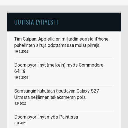
UUTISIA LYHYESTI
Tim Culpan: Applella on miljardin edestä iPhone-
puhelinten siruja odottamassa muistipiirejä
10.8.2026
Doom pyörii nyt (melkein) myös Commodore
64:llä
10.8.2026
Samsungin huhutaan tiputtavan Galaxy S27
Ultrasta neljännen takakameran pois
9.8.2026
Doom pyörii nyt myös Paintissa
6.8.2026