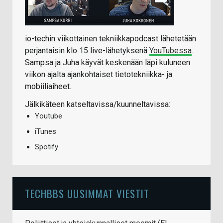
io-techin viikottainen tekniikkapodcast lähetetään
perjantaisin klo 15 live-lähetyksenä
YouTubessa
.
Sampsa ja Juha käyvät keskenään läpi kuluneen
viikon ajalta ajankohtaiset tietotekniikka- ja
mobiiliaiheet.
Jälkikäteen katseltavissa/kuunneltavissa:
Youtube
iTunes
Spotify
TECHBBS UUSIMMAT VIESTIT