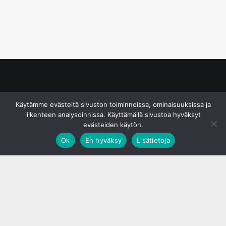
© S&J Media Oy
Käytämme evästeitä sivuston toiminnoissa, ominaisuuksissa ja
liikenteen analysoinnissa. Käyttämällä sivustoa hyväksyt
evästeiden käytön.
Ok
En hyväksy
Lisätietoja
;