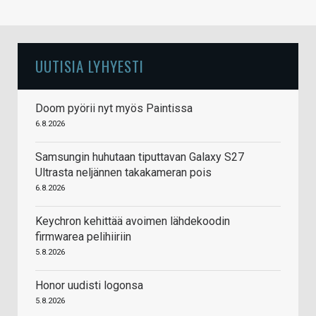
UUTISIA LYHYESTI
Doom pyörii nyt myös Paintissa
6.8.2026
Samsungin huhutaan tiputtavan Galaxy S27
Ultrasta neljännen takakameran pois
6.8.2026
Keychron kehittää avoimen lähdekoodin
firmwarea pelihiiriin
5.8.2026
Honor uudisti logonsa
5.8.2026