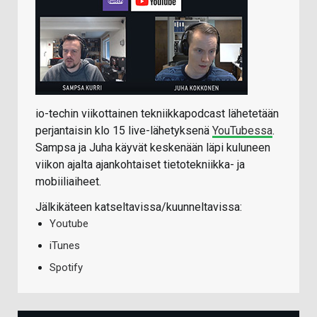
io-techin viikottainen tekniikkapodcast lähetetään
perjantaisin klo 15 live-lähetyksenä
YouTubessa
.
Sampsa ja Juha käyvät keskenään läpi kuluneen
viikon ajalta ajankohtaiset tietotekniikka- ja
mobiiliaiheet.
Jälkikäteen katseltavissa/kuunneltavissa:
Youtube
iTunes
Spotify