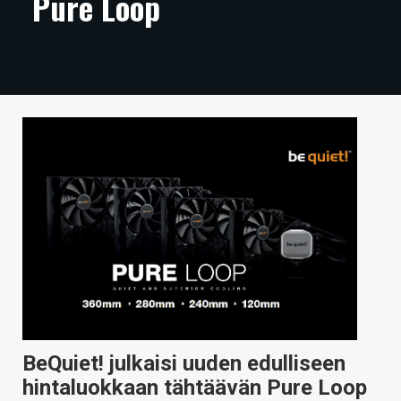
Pure Loop
ARTIKKELIT
VIDEOT
TECHBBS
TIETOA
HINTA.FI
KAUPPA
VAIHDA TEEMA
HAKU
BeQuiet! julkaisi uuden edulliseen
hintaluokkaan tähtäävän Pure Loop