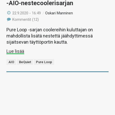
-AIO-nestecoolerisarjan
22.9.2020 - 16:49
/
Oskari Manninen
Kommentit (12)
Pure Loop -sarjan coolereihin kuluttajan on
mahdollista lisätä nestettä jäähdyttimessä
sijaitsevan täyttöportin kautta.
Lue lisää
AIO
BeQuiet
Pure Loop