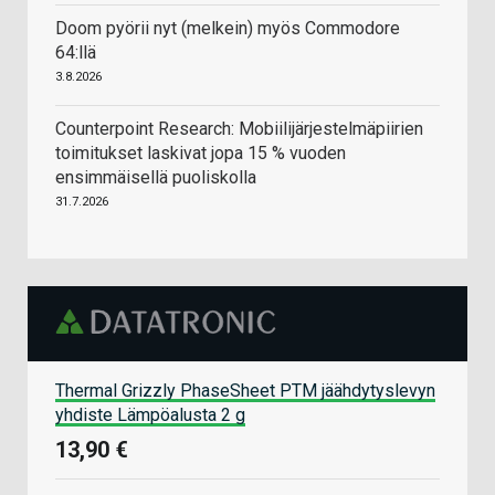
Doom pyörii nyt (melkein) myös Commodore
64:llä
3.8.2026
Counterpoint Research: Mobiilijärjestelmäpiirien
toimitukset laskivat jopa 15 % vuoden
ensimmäisellä puoliskolla
31.7.2026
Thermal Grizzly PhaseSheet PTM jäähdytyslevyn
yhdiste Lämpöalusta 2 g
13,90 €