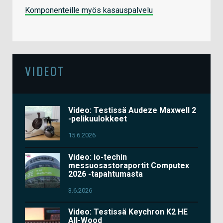
Komponenteille myös kasauspalvelu
VIDEOT
Video: Testissä Audeze Maxwell 2
-pelikuulokkeet
15.6.2026
Video: io-techin
messuosastoraportit Computex
2026 -tapahtumasta
3.6.2026
Video: Testissä Keychron K2 HE
All-Wood