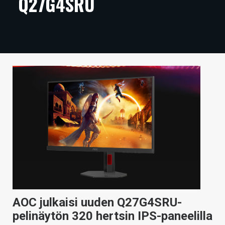
Q27G4SRU
ARTIKKELIT
VIDEOT
TECHBBS
TIETOA
HINTA.FI
KAUPPA
VAIHDA TEEMA
HAKU
AOC julkaisi uuden Q27G4SRU-
pelinäytön 320 hertsin IPS-paneelilla