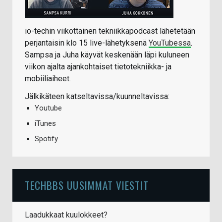
io-techin viikottainen tekniikkapodcast lähetetään
perjantaisin klo 15 live-lähetyksenä
YouTubessa
.
Sampsa ja Juha käyvät keskenään läpi kuluneen
viikon ajalta ajankohtaiset tietotekniikka- ja
mobiiliaiheet.
Jälkikäteen katseltavissa/kuunneltavissa:
Youtube
iTunes
Spotify
TECHBBS UUSIMMAT VIESTIT
Laadukkaat kuulokkeet?