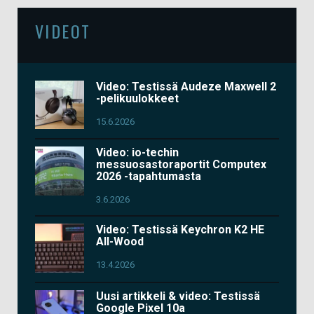
VIDEOT
Video: Testissä Audeze Maxwell 2
-pelikuulokkeet
15.6.2026
Video: io-techin
messuosastoraportit Computex
2026 -tapahtumasta
3.6.2026
Video: Testissä Keychron K2 HE
All-Wood
13.4.2026
Uusi artikkeli & video: Testissä
Google Pixel 10a