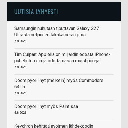
UUTISIA LYHYESTI
Samsungin huhutaan tiputtavan Galaxy S27
Ultrasta neljännen takakameran pois
7.8.2026
Tim Culpan: Applella on miljardin edestä iPhone-
puhelinten siruja odottamassa muistipiirejä
7.8.2026
Doom pyörii nyt (melkein) myös Commodore
64:llä
7.8.2026
Doom pyörii nyt myös Paintissa
6.8.2026
Keychron kehittää avoimen lähdekoodin