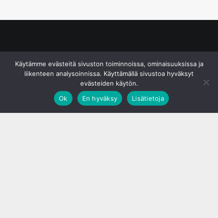
© S&J Media Oy
Käytämme evästeitä sivuston toiminnoissa, ominaisuuksissa ja
liikenteen analysoinnissa. Käyttämällä sivustoa hyväksyt
evästeiden käytön.
Ok
En hyväksy
Lisätietoja
;