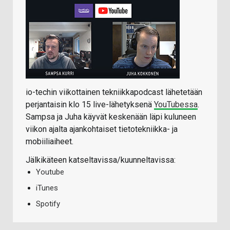
io-techin viikottainen tekniikkapodcast lähetetään
perjantaisin klo 15 live-lähetyksenä
YouTubessa
.
Sampsa ja Juha käyvät keskenään läpi kuluneen
viikon ajalta ajankohtaiset tietotekniikka- ja
mobiiliaiheet.
Jälkikäteen katseltavissa/kuunneltavissa:
Youtube
iTunes
Spotify