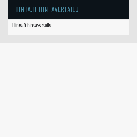
HINTA.FI HINTAVERTAILU
Hinta.fi hintavertailu