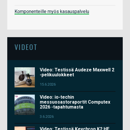
Komponenteille myös kasauspalvelu
VIDEOT
Video: Testissä Audeze Maxwell 2
-pelikuulokkeet
15.6.2026
Video: io-techin
messuosastoraportit Computex
2026 -tapahtumasta
3.6.2026
Video: Testissä Keychron K2 HE