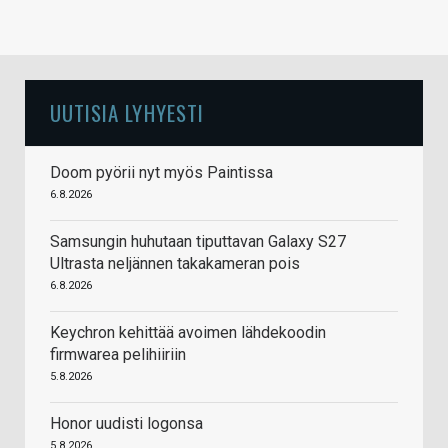
UUTISIA LYHYESTI
Doom pyörii nyt myös Paintissa
6.8.2026
Samsungin huhutaan tiputtavan Galaxy S27
Ultrasta neljännen takakameran pois
6.8.2026
Keychron kehittää avoimen lähdekoodin
firmwarea pelihiiriin
5.8.2026
Honor uudisti logonsa
5.8.2026