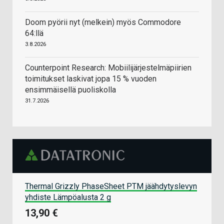
Doom pyörii nyt (melkein) myös Commodore
64:llä
3.8.2026
Counterpoint Research: Mobiilijärjestelmäpiirien
toimitukset laskivat jopa 15 % vuoden
ensimmäisellä puoliskolla
31.7.2026
Thermal Grizzly PhaseSheet PTM jäähdytyslevyn
yhdiste Lämpöalusta 2 g
13,90 €