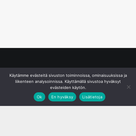
© S&J Media Oy
Käytämme evästeitä sivuston toiminnoissa, ominaisuuksissa ja
liikenteen analysoinnissa. Käyttämällä sivustoa hyväksyt
evästeiden käytön.
Ok
En hyväksy
Lisätietoja
;