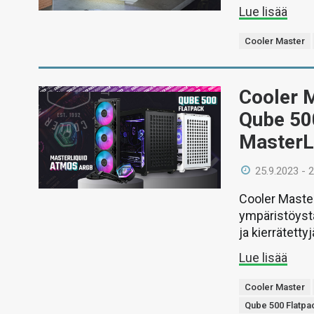
Lue lisää
Cooler Master
Cooler M
Qube 500
MasterL
25.9.2023 - 
Cooler Mast
ympäristöyst
ja kierrätetty
Lue lisää
Cooler Master
Qube 500 Flatpa