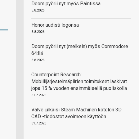
Doom pyörii nyt myös Paintissa
5.8.2026
Honor uudisti logonsa
5.8.2026
Doom pyörii nyt (melkein) myös Commodore
64:llä
3.8.2026
Counterpoint Research:
Mobiilijärjestelmäpiirien toimitukset laskivat
jopa 15 % vuoden ensimmäisellä puoliskolla
31.7.2026
Valve julkaisi Steam Machinen kotelon 3D
CAD -tiedostot avoimeen käyttöön
31.7.2026