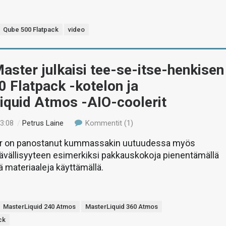
Qube 500 Flatpack
video
aster julkaisi tee-se-itse-henkisen
 Flatpack -kotelon ja
iquid Atmos -AIO-coolerit
23:08
/
Petrus Laine
Kommentit (1)
er on panostanut kummassakin uutuudessa myös
ävällisyyteen esimerkiksi pakkauskokoja pienentämällä
jä materiaaleja käyttämällä.
MasterLiquid 240 Atmos
MasterLiquid 360 Atmos
ck