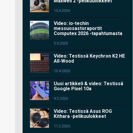
Maxwell 2 -pelikuulokkeet
15.6.2026
Video: io-techin
messuosastoraportit
Computex 2026 -tapahtumasta
3.6.2026
Video: Testissä Keychron K2 HE
All-Wood
13.4.2026
Uusi artikkeli & video: Testissä
Google Pixel 10a
9.3.2026
Video: Testissä Asus ROG
Kithara -pelikuulokkeet
11.2.2026