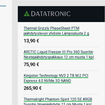
Thermal Grizzly PhaseSheet PTM
jäähdytyslevyn yhdiste Lämpöalusta 2 g
13,90 €
ARCTIC Liquid Freezer III Pro 360 Suoritin
Nestejäähdytyspakkaus 12 cm musta 1 kpl
75,90 €
Kingston Technology NV3 2 TB M.2 PCI
Express 4.0 NVMe 3D NAND
265,90 €
Thermalright Phantom Spirit 120 SE ARGB
Suoritin Ilmanjäähdytin 12 cm Musta 1 kpl