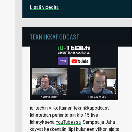
Lisää videoita
TEKNIIKKAPODCAST
io-techin viikottainen tekniikkapodcast
lähetetään perjantaisin klo 15 live-
lähetyksenä
YouTubessa
. Sampsa ja Juha
käyvät keskenään läpi kuluneen viikon ajalta