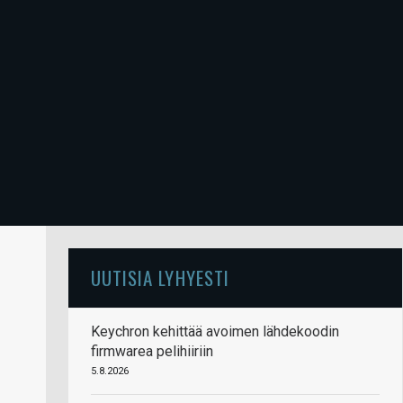
UUTISIA LYHYESTI
Keychron kehittää avoimen lähdekoodin
firmwarea pelihiiriin
5.8.2026