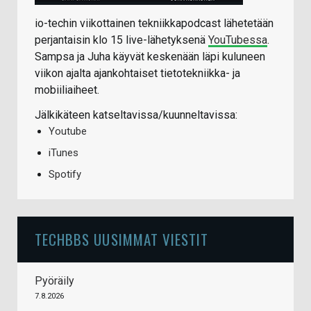
io-techin viikottainen tekniikkapodcast lähetetään
perjantaisin klo 15 live-lähetyksenä
YouTubessa
.
Sampsa ja Juha käyvät keskenään läpi kuluneen
viikon ajalta ajankohtaiset tietotekniikka- ja
mobiiliaiheet.
Jälkikäteen katseltavissa/kuunneltavissa:
Youtube
iTunes
Spotify
TECHBBS UUSIMMAT VIESTIT
Pyöräily
7.8.2026