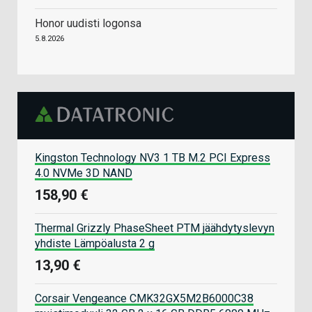
Honor uudisti logonsa
5.8.2026
Kingston Technology NV3 1 TB M.2 PCI Express
4.0 NVMe 3D NAND
158,90 €
Thermal Grizzly PhaseSheet PTM jäähdytyslevyn
yhdiste Lämpöalusta 2 g
13,90 €
Corsair Vengeance CMK32GX5M2B6000C38