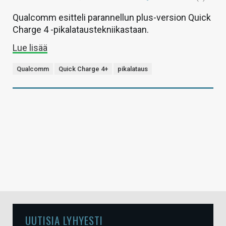
Qualcomm esitteli parannellun plus-version Quick
Charge 4 -pikalataustekniikastaan.
Lue lisää
Qualcomm
Quick Charge 4+
pikalataus
UUTISIA LYHYESTI