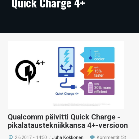
Quick Charge 4+
ARTIKKELIT
VIDEOT
TECHBBS
TIETOA
HINTA.FI
KAUPPA
VAIHDA TEEMA
Qualcomm päivitti Quick Charge -
HAKU
pikalataustekniikkansa 4+-versioon
2.6.2017 - 14:50
/
Juha Kokkonen
Kommentit (3)