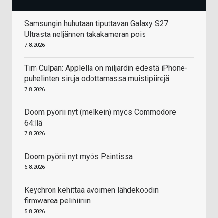
Samsungin huhutaan tiputtavan Galaxy S27
Ultrasta neljännen takakameran pois
7.8.2026
Tim Culpan: Applella on miljardin edestä iPhone-
puhelinten siruja odottamassa muistipiirejä
7.8.2026
Doom pyörii nyt (melkein) myös Commodore
64:llä
7.8.2026
Doom pyörii nyt myös Paintissa
6.8.2026
Keychron kehittää avoimen lähdekoodin
firmwarea pelihiiriin
5.8.2026