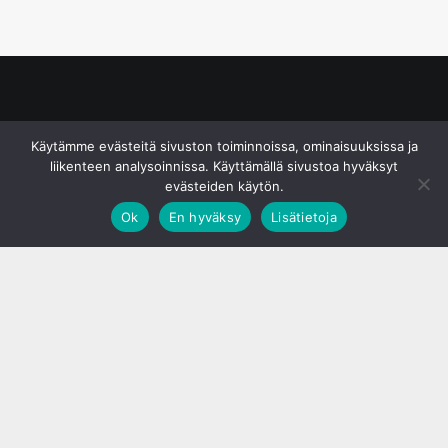
© S&J Media Oy
Käytämme evästeitä sivuston toiminnoissa, ominaisuuksissa ja
liikenteen analysoinnissa. Käyttämällä sivustoa hyväksyt
evästeiden käytön.
Ok
En hyväksy
Lisätietoja
;