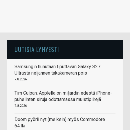
UUTISIA LYHYESTI
Samsungin huhutaan tiputtavan Galaxy S27
Ultrasta neljännen takakameran pois
7.8.2026
Tim Culpan: Applella on miljardin edestä iPhone-
puhelinten siruja odottamassa muistipiirejä
7.8.2026
Doom pyörii nyt (melkein) myös Commodore
64:llä