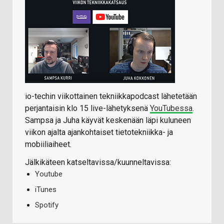
io-techin viikottainen tekniikkapodcast lähetetään
perjantaisin klo 15 live-lähetyksenä
YouTubessa
.
Sampsa ja Juha käyvät keskenään läpi kuluneen
viikon ajalta ajankohtaiset tietotekniikka- ja
mobiiliaiheet.
Jälkikäteen katseltavissa/kuunneltavissa:
Youtube
iTunes
Spotify