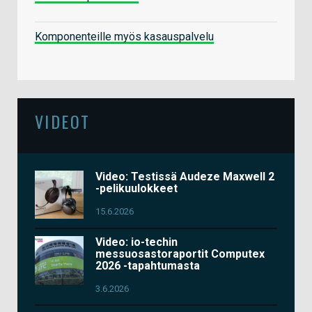
Komponenteille myös kasauspalvelu
VIDEOT
Video: Testissä Audeze Maxwell 2
-pelikuulokkeet
15.6.2026
Video: io-techin
messuosastoraportit Computex
2026 -tapahtumasta
3.6.2026