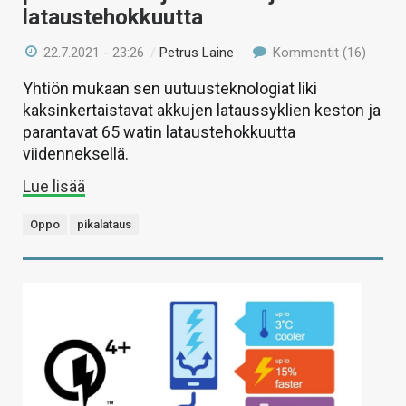
lataustehokkuutta
22.7.2021 - 23:26
/
Petrus Laine
Kommentit (16)
Yhtiön mukaan sen uutuusteknologiat liki
kaksinkertaistavat akkujen lataussyklien keston ja
parantavat 65 watin lataustehokkuutta
viidenneksellä.
Lue lisää
Oppo
pikalataus