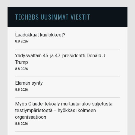
TECHBBS UUSIMMAT VIESTIT
Laadukkaat kuulokkeet?
8.8.2026
Yhdysvaltain 45. ja 47. presidentti Donald J.
Trump
8.8.2026
Elämän synty
8.8.2026
Myös Claude-tekoäly murtautui ulos suljetusta
testiympäristöstä – hyökkäsi kolmeen
organisaatioon
8.8.2026