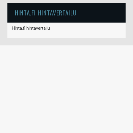
HINTA.FI HINTAVERTAILU
Hinta.fi hintavertailu