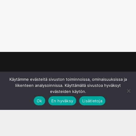
© S&J Media Oy
Käytämme evästeitä sivuston toiminnoissa, ominaisuuksissa ja
liikenteen analysoinnissa. Käyttämällä sivustoa hyväksyt
evästeiden käytön.
Ok
En hyväksy
Lisätietoja
;