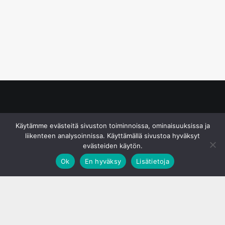
© S&J Media Oy
Käytämme evästeitä sivuston toiminnoissa, ominaisuuksissa ja
liikenteen analysoinnissa. Käyttämällä sivustoa hyväksyt
evästeiden käytön.
Ok
En hyväksy
Lisätietoja
;