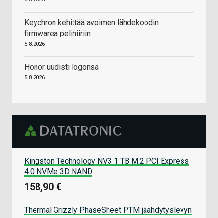
Keychron kehittää avoimen lähdekoodin
firmwarea pelihiiriin
5.8.2026
Honor uudisti logonsa
5.8.2026
Kingston Technology NV3 1 TB M.2 PCI Express
4.0 NVMe 3D NAND
158,90 €
Thermal Grizzly PhaseSheet PTM jäähdytyslevyn