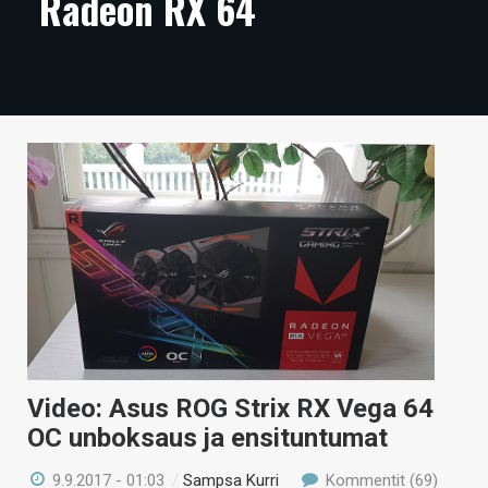
Radeon RX 64
ARTIKKELIT
VIDEOT
TECHBBS
TIETOA
HINTA.FI
KAUPPA
VAIHDA TEEMA
Video: Asus ROG Strix RX Vega 64
HAKU
OC unboksaus ja ensituntumat
9.9.2017 - 01:03
/
Sampsa Kurri
Kommentit (69)