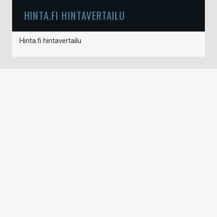
HINTA.FI HINTAVERTAILU
Hinta.fi hintavertailu