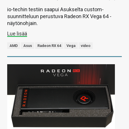
io-techin testiin saapui Asukselta custom-
suunnitteluun perustuva Radeon RX Vega 64 -
näytönohjain.
Lue lisää
AMD
Asus
Radeon RX 64
Vega
video