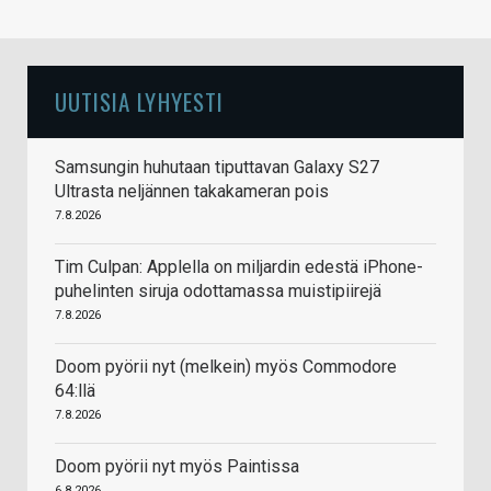
UUTISIA LYHYESTI
Samsungin huhutaan tiputtavan Galaxy S27
Ultrasta neljännen takakameran pois
7.8.2026
Tim Culpan: Applella on miljardin edestä iPhone-
puhelinten siruja odottamassa muistipiirejä
7.8.2026
Doom pyörii nyt (melkein) myös Commodore
64:llä
7.8.2026
Doom pyörii nyt myös Paintissa
6.8.2026