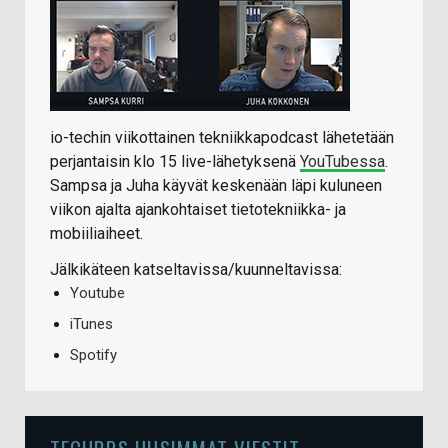
io-techin viikottainen tekniikkapodcast lähetetään
perjantaisin klo 15 live-lähetyksenä
YouTubessa
.
Sampsa ja Juha käyvät keskenään läpi kuluneen
viikon ajalta ajankohtaiset tietotekniikka- ja
mobiiliaiheet.
Jälkikäteen katseltavissa/kuunneltavissa:
Youtube
iTunes
Spotify