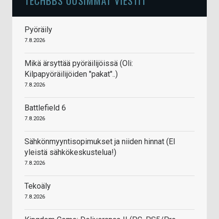
TECHBBS UUSIMMAT VIESTIT
Pyöräily
7.8.2026
Mikä ärsyttää pyöräilijöissä (Oli:
Kilpapyöräilijöiden "pakat"..)
7.8.2026
Battlefield 6
7.8.2026
Sähkönmyyntisopimukset ja niiden hinnat (EI
yleistä sähkökeskustelua!)
7.8.2026
Tekoäly
7.8.2026