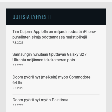
UUTISIA LYHYESTI
Tim Culpan: Applella on miljardin edestä iPhone-
puhelinten siruja odottamassa muistipiirejä
7.8.2026
Samsungin huhutaan tiputtavan Galaxy S27
Ultrasta neljännen takakameran pois
6.8.2026
Doom pyörii nyt (melkein) myös Commodore
64:llä
6.8.2026
Doom pyörii nyt myös Paintissa
6.8.2026