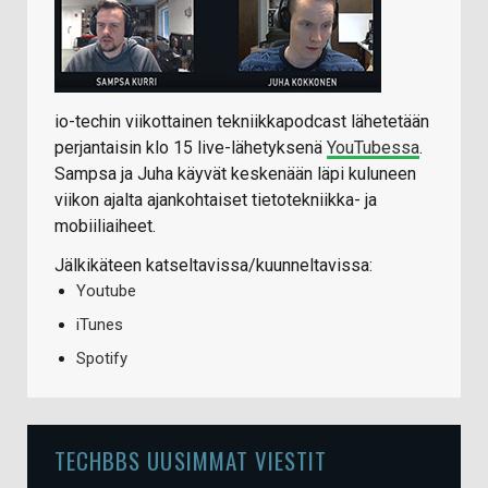
io-techin viikottainen tekniikkapodcast lähetetään
perjantaisin klo 15 live-lähetyksenä
YouTubessa
.
Sampsa ja Juha käyvät keskenään läpi kuluneen
viikon ajalta ajankohtaiset tietotekniikka- ja
mobiiliaiheet.
Jälkikäteen katseltavissa/kuunneltavissa:
Youtube
iTunes
Spotify
TECHBBS UUSIMMAT VIESTIT