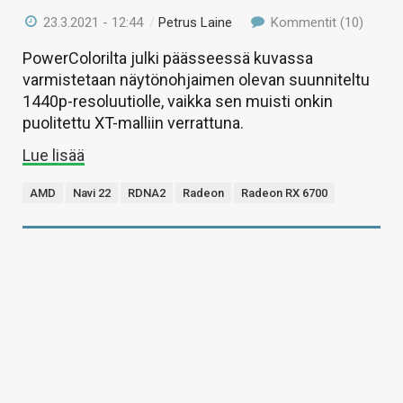
23.3.2021 - 12:44
/
Petrus Laine
Kommentit (10)
PowerColorilta julki päässeessä kuvassa
varmistetaan näytönohjaimen olevan suunniteltu
1440p-resoluutiolle, vaikka sen muisti onkin
puolitettu XT-malliin verrattuna.
Lue lisää
AMD
Navi 22
RDNA2
Radeon
Radeon RX 6700