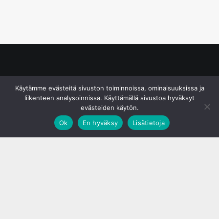
© S&J Media Oy
Käytämme evästeitä sivuston toiminnoissa, ominaisuuksissa ja
liikenteen analysoinnissa. Käyttämällä sivustoa hyväksyt
evästeiden käytön.
Ok
En hyväksy
Lisätietoja
;