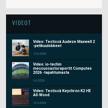
VIDEOT
Video: Testissä Audeze Maxwell 2
-pelikuulokkeet
15.6.2026
Video: io-techin
messuosastoraportit Computex
2026 -tapahtumasta
3.6.2026
Video: Testissä Keychron K2 HE
All-Wood
13.4.2026