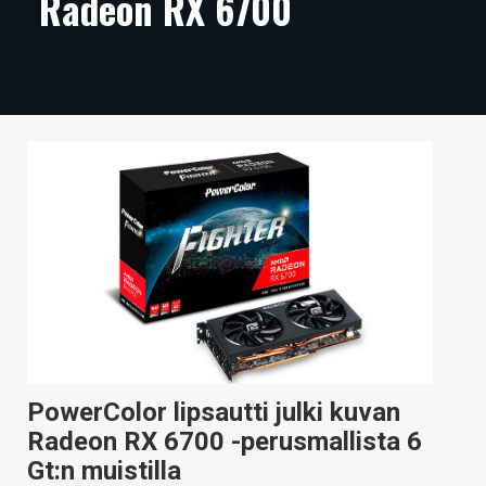
Radeon RX 6700
ARTIKKELIT
VIDEOT
TECHBBS
TIETOA
HINTA.FI
KAUPPA
VAIHDA TEEMA
PowerColor lipsautti julki kuvan
HAKU
Radeon RX 6700 -perusmallista 6
Gt:n muistilla