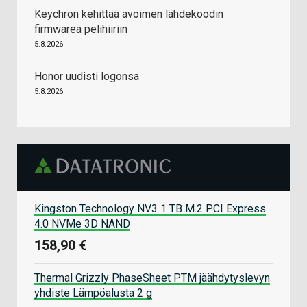
Keychron kehittää avoimen lähdekoodin
firmwarea pelihiiriin
5.8.2026
Honor uudisti logonsa
5.8.2026
Kingston Technology NV3 1 TB M.2 PCI Express
4.0 NVMe 3D NAND
158,90 €
Thermal Grizzly PhaseSheet PTM jäähdytyslevyn
yhdiste Lämpöalusta 2 g