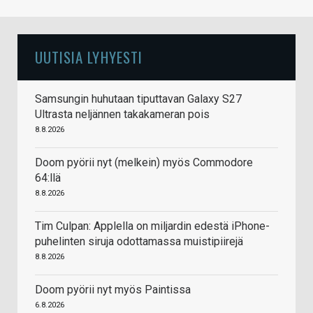
UUTISIA LYHYESTI
Samsungin huhutaan tiputtavan Galaxy S27
Ultrasta neljännen takakameran pois
8.8.2026
Doom pyörii nyt (melkein) myös Commodore
64:llä
8.8.2026
Tim Culpan: Applella on miljardin edestä iPhone-
puhelinten siruja odottamassa muistipiirejä
8.8.2026
Doom pyörii nyt myös Paintissa
6.8.2026