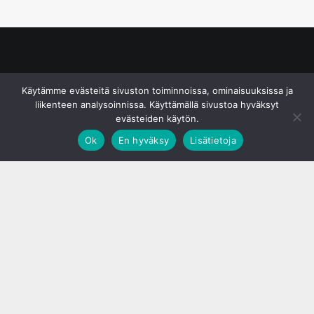
© S&J Media Oy
Käytämme evästeitä sivuston toiminnoissa, ominaisuuksissa ja
liikenteen analysoinnissa. Käyttämällä sivustoa hyväksyt
evästeiden käytön.
Ok
En hyväksy
Lisätietoja
;