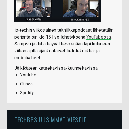
io-techin viikottainen tekniikkapodcast lähetetään
perjantaisin klo 15 live-lähetyksenä
YouTubessa
.
Sampsa ja Juha käyvät keskenään läpi kuluneen
viikon ajalta ajankohtaiset tietotekniikka- ja
mobiiliaiheet.
Jälkikäteen katseltavissa/kuunneltavissa:
Youtube
iTunes
Spotify
TECHBBS UUSIMMAT VIESTIT