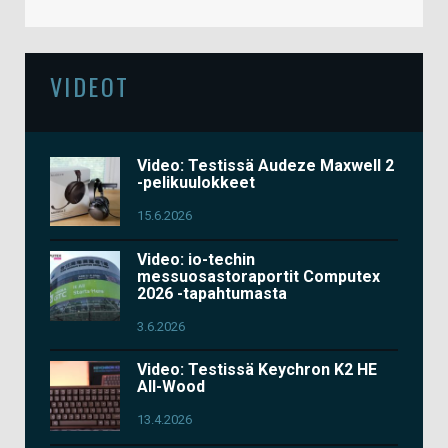
VIDEOT
Video: Testissä Audeze Maxwell 2
-pelikuulokkeet
15.6.2026
Video: io-techin
messuosastoraportit Computex
2026 -tapahtumasta
3.6.2026
Video: Testissä Keychron K2 HE
All-Wood
13.4.2026