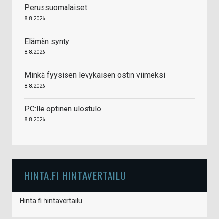
Perussuomalaiset
8.8.2026
Elämän synty
8.8.2026
Minkä fyysisen levykäisen ostin viimeksi
8.8.2026
PC:lle optinen ulostulo
8.8.2026
HINTA.FI HINTAVERTAILU
Hinta.fi hintavertailu