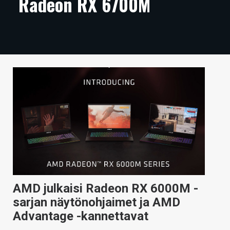
Radeon RX 6700M
ARTIKKELIT
VIDEOT
TECHBBS
TIETOA
HINTA.FI
KAUPPA
VAIHDA TEEMA
AMD julkaisi Radeon RX 6000M -
HAKU
sarjan näytönohjaimet ja AMD
Advantage -kannettavat