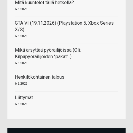
Mitä kuuntelet tällä hetkellä?
6.8.2026
GTA VI (19.11.2026) (Playstation 5, Xbox Series
X/S)
6.8.2026
Mikä ärsyttää pyöräilijöissä (Oli:
Kilpapyöräilijöiden "pakat"..)
6.8.2026
Henkilökohtainen talous
6.8.2026
Liittymät
6.8.2026