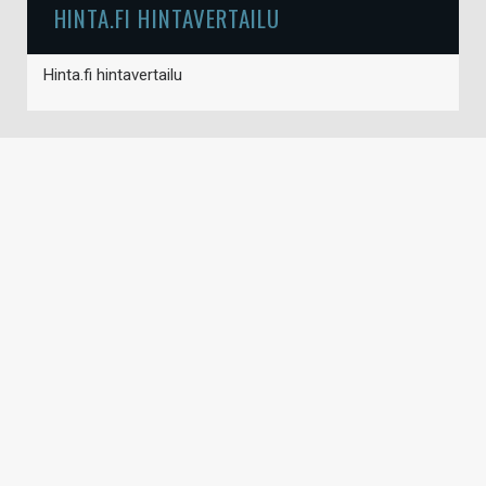
HINTA.FI HINTAVERTAILU
Hinta.fi hintavertailu