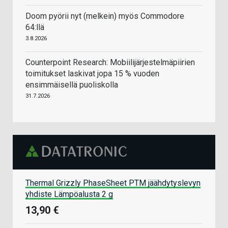
Doom pyörii nyt (melkein) myös Commodore
64:llä
3.8.2026
Counterpoint Research: Mobiilijärjestelmäpiirien
toimitukset laskivat jopa 15 % vuoden
ensimmäisellä puoliskolla
31.7.2026
Thermal Grizzly PhaseSheet PTM jäähdytyslevyn
yhdiste Lämpöalusta 2 g
13,90 €