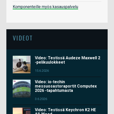
Komponenteille myös kasauspalvelu
VIDEOT
Video: Testissä Audeze Maxwell 2
-pelikuulokkeet
15.6.2026
Video: io-techin
messuosastoraportit Computex
2026 -tapahtumasta
3.6.2026
Video: Testissä Keychron K2 HE