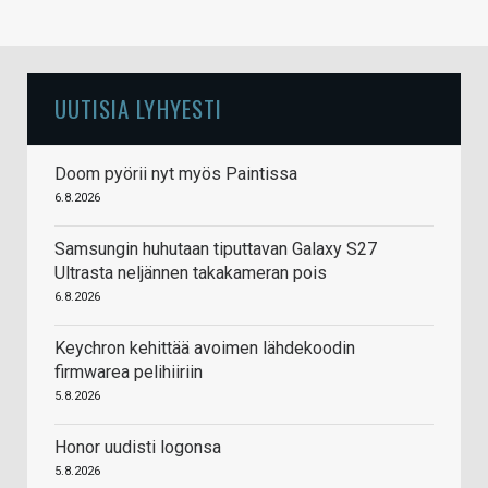
UUTISIA LYHYESTI
Doom pyörii nyt myös Paintissa
6.8.2026
Samsungin huhutaan tiputtavan Galaxy S27
Ultrasta neljännen takakameran pois
6.8.2026
Keychron kehittää avoimen lähdekoodin
firmwarea pelihiiriin
5.8.2026
Honor uudisti logonsa
5.8.2026