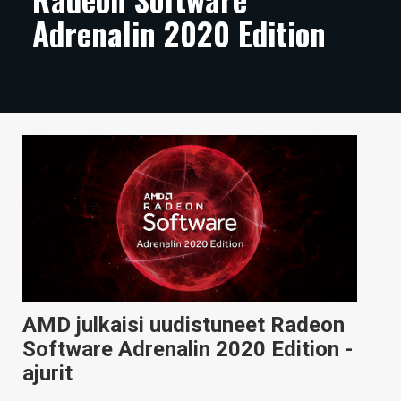
Adrenalin 2020 Edition
ARTIKKELIT
VIDEOT
TECHBBS
TIETOA
HINTA.FI
KAUPPA
VAIHDA TEEMA
AMD julkaisi uudistuneet Radeon
HAKU
Software Adrenalin 2020 Edition -
ajurit