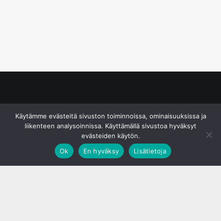
© S&J Media Oy
Käytämme evästeitä sivuston toiminnoissa, ominaisuuksissa ja
liikenteen analysoinnissa. Käyttämällä sivustoa hyväksyt
evästeiden käytön.
Ok
En hyväksy
Lisätietoja
;