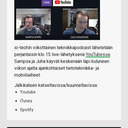
io-techin viikottainen tekniikkapodcast lähetetään
perjantaisin klo 15 live-lähetyksenä
YouTubessa
.
Sampsa ja Juha käyvät keskenään läpi kuluneen
viikon ajalta ajankohtaiset tietotekniikka- ja
mobiiliaiheet.
Jälkikäteen katseltavissa/kuunneltavissa:
Youtube
iTunes
Spotify