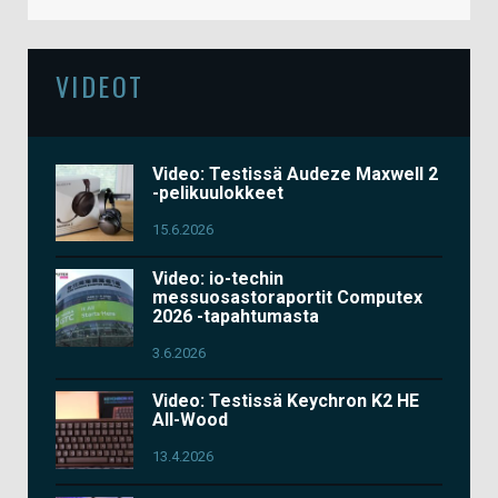
VIDEOT
Video: Testissä Audeze Maxwell 2
-pelikuulokkeet
15.6.2026
Video: io-techin
messuosastoraportit Computex
2026 -tapahtumasta
3.6.2026
Video: Testissä Keychron K2 HE
All-Wood
13.4.2026