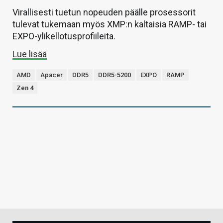
Virallisesti tuetun nopeuden päälle prosessorit
tulevat tukemaan myös XMP:n kaltaisia RAMP- tai
EXPO-ylikellotusprofiileita.
Lue lisää
AMD
Apacer
DDR5
DDR5-5200
EXPO
RAMP
Zen 4