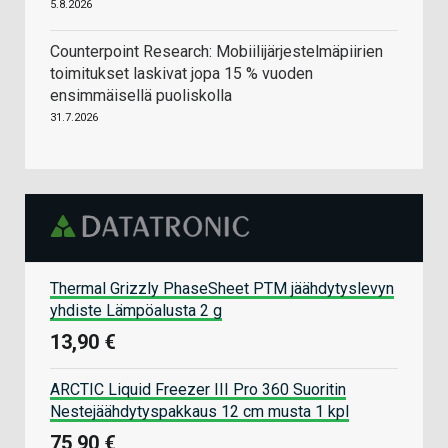
5.8.2026
Counterpoint Research: Mobiilijärjestelmäpiirien
toimitukset laskivat jopa 15 % vuoden
ensimmäisellä puoliskolla
31.7.2026
Thermal Grizzly PhaseSheet PTM jäähdytyslevyn
yhdiste Lämpöalusta 2 g
13,90 €
ARCTIC Liquid Freezer III Pro 360 Suoritin
Nestejäähdytyspakkaus 12 cm musta 1 kpl
75,90 €