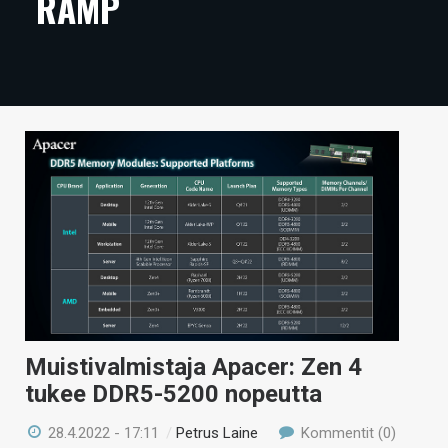
RAMP
ARTIKKELIT
VIDEOT
TECHBBS
TIETOA
HINTA.FI
KAUPPA
VAIHDA TEEMA
Muistivalmistaja Apacer: Zen 4
HAKU
tukee DDR5-5200 nopeutta
28.4.2022 - 17:11
/
Petrus Laine
Kommentit (0)