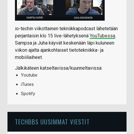
io-techin viikottainen tekniikkapodcast lähetetään
perjantaisin klo 15 live-lähetyksenä
YouTubessa
.
Sampsa ja Juha käyvät keskenään läpi kuluneen
viikon ajalta ajankohtaiset tietotekniikka- ja
mobiiliaiheet.
Jälkikäteen katseltavissa/kuunneltavissa:
Youtube
iTunes
Spotify
TECHBBS UUSIMMAT VIESTIT