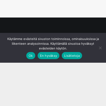
© S&J Media Oy
Käytämme evästeitä sivuston toiminnoissa, ominaisuuksissa ja
liikenteen analysoinnissa. Käyttämällä sivustoa hyväksyt
evästeiden käytön.
Ok
En hyväksy
Lisätietoja
;