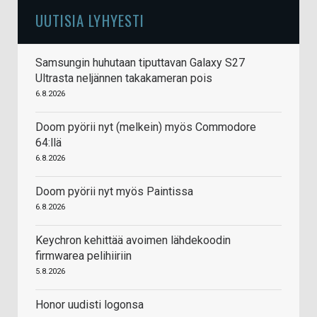
UUTISIA LYHYESTI
Samsungin huhutaan tiputtavan Galaxy S27
Ultrasta neljännen takakameran pois
6.8.2026
Doom pyörii nyt (melkein) myös Commodore
64:llä
6.8.2026
Doom pyörii nyt myös Paintissa
6.8.2026
Keychron kehittää avoimen lähdekoodin
firmwarea pelihiiriin
5.8.2026
Honor uudisti logonsa