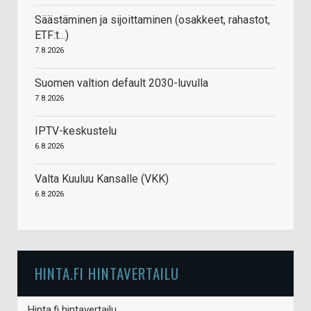
Säästäminen ja sijoittaminen (osakkeet, rahastot,
ETF:t...)
7.8.2026
Suomen valtion default 2030-luvulla
7.8.2026
IPTV-keskustelu
6.8.2026
Valta Kuuluu Kansalle (VKK)
6.8.2026
HINTA.FI HINTAVERTAILU
Hinta.fi hintavertailu