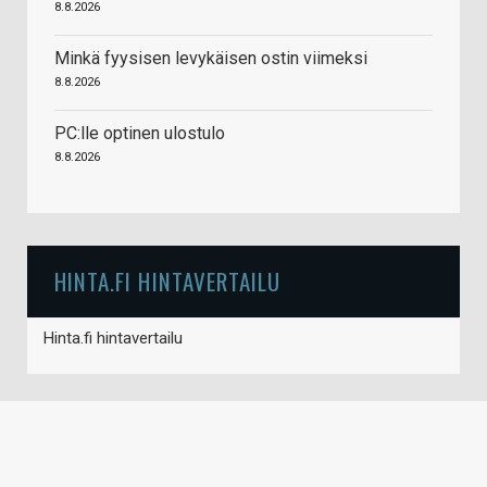
8.8.2026
Minkä fyysisen levykäisen ostin viimeksi
8.8.2026
PC:lle optinen ulostulo
8.8.2026
HINTA.FI HINTAVERTAILU
Hinta.fi hintavertailu