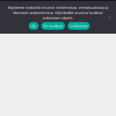
© S&J Media Oy
Käytämme evästeitä sivuston toiminnoissa, ominaisuuksissa ja
liikenteen analysoinnissa. Käyttämällä sivustoa hyväksyt
evästeiden käytön.
Ok
En hyväksy
Lisätietoja
;