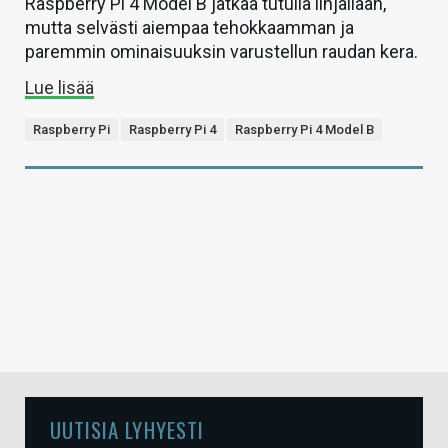
Raspberry Pi 4 Model B jatkaa tutulla linjallaan,
mutta selvästi aiempaa tehokkaamman ja
paremmin ominaisuuksin varustellun raudan kera.
Lue lisää
Raspberry Pi
Raspberry Pi 4
Raspberry Pi 4 Model B
UUTISIA LYHYESTI