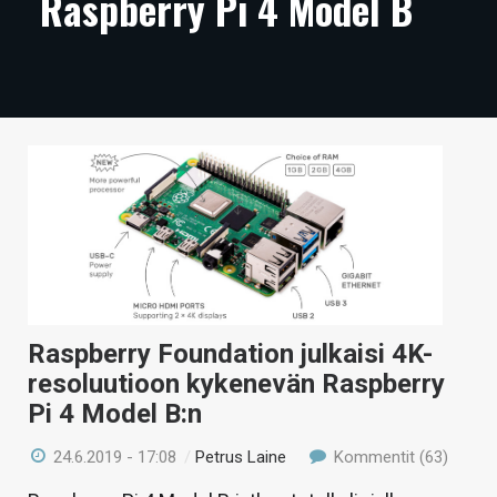
Raspberry Pi 4 Model B
ARTIKKELIT
VIDEOT
TECHBBS
TIETOA
HINTA.FI
KAUPPA
VAIHDA TEEMA
Raspberry Foundation julkaisi 4K-
resoluutioon kykenevän Raspberry
Pi 4 Model B:n
HAKU
24.6.2019 - 17:08
/
Petrus Laine
Kommentit (63)