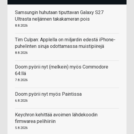
Samsungin huhutaan tiputtavan Galaxy S27
Ultrasta neljännen takakameran pois
8.8.2026
Tim Culpan: Applella on miljardin edestä iPhone-
puhelinten siruja odottamassa muistipiirejä
8.8.2026
Doom pyörii nyt (melkein) myös Commodore
64:llä
7.8.2026
Doom pyörii nyt myös Paintissa
6.8.2026
Keychron kehittää avoimen lähdekoodin
firmwarea pelihiiriin
5.8.2026