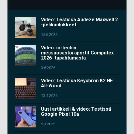
Video: Testissä Audeze Maxwell 2
-pelikuulokkeet
15.6.2026
Video: io-techin
messuosastoraportit Computex
2026 -tapahtumasta
3.6.2026
Video: Testissä Keychron K2 HE
All-Wood
13.4.2026
Uusi artikkeli & video: Testissä
Google Pixel 10a
9.3.2026