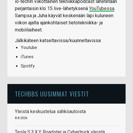
io-techin viikottainen tekniikkapodcast lähetetään
perjantaisin klo 15 live-lähetyksenä
YouTubessa
.
Sampsa ja Juha käyvät keskenään läpi kuluneen
viikon ajalta ajankohtaiset tietotekniikka- ja
mobiiliaiheet.
Jälkikäteen katseltavissa/kuunneltavissa:
Youtube
iTunes
Spotify
TECHBBS UUSIMMAT VIESTIT
Yleistä keskustelua sähköautoista
8.8.2026
Tesla S,3,X,Y, Roadster ja Cybertruck yleistä