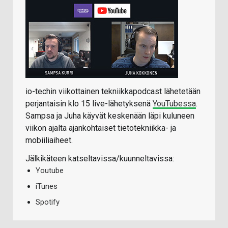
io-techin viikottainen tekniikkapodcast lähetetään
perjantaisin klo 15 live-lähetyksenä
YouTubessa
.
Sampsa ja Juha käyvät keskenään läpi kuluneen
viikon ajalta ajankohtaiset tietotekniikka- ja
mobiiliaiheet.
Jälkikäteen katseltavissa/kuunneltavissa:
Youtube
iTunes
Spotify