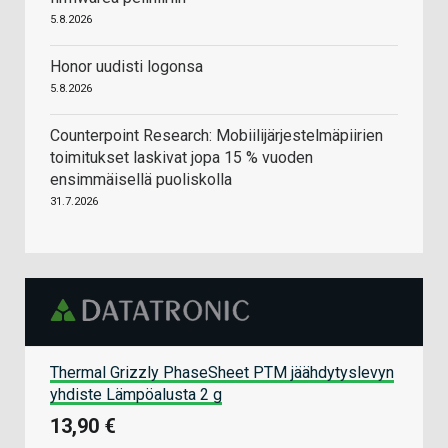
5.8.2026
Honor uudisti logonsa
5.8.2026
Counterpoint Research: Mobiilijärjestelmäpiirien
toimitukset laskivat jopa 15 % vuoden
ensimmäisellä puoliskolla
31.7.2026
Thermal Grizzly PhaseSheet PTM jäähdytyslevyn
yhdiste Lämpöalusta 2 g
13,90 €