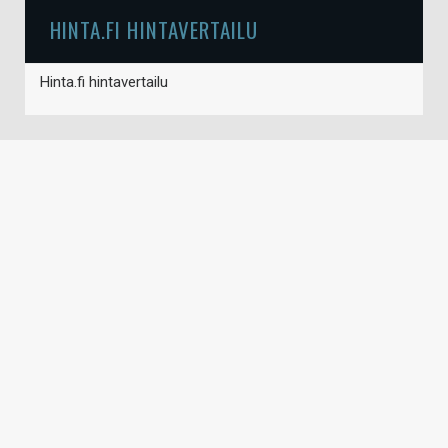
HINTA.FI HINTAVERTAILU
Hinta.fi hintavertailu