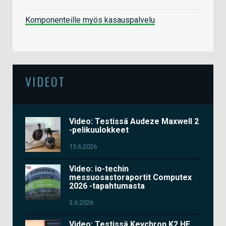
Komponenteille myös kasauspalvelu
VIDEOT
Video: Testissä Audeze Maxwell 2
-pelikuulokkeet
15.6.2026
Video: io-techin
messuosastoraportit Computex
2026 -tapahtumasta
3.6.2026
Video: Testissä Keychron K2 HE