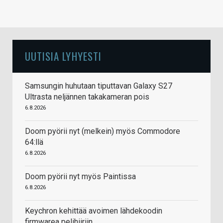
UUTISIA LYHYESTI
Samsungin huhutaan tiputtavan Galaxy S27
Ultrasta neljännen takakameran pois
6.8.2026
Doom pyörii nyt (melkein) myös Commodore
64:llä
6.8.2026
Doom pyörii nyt myös Paintissa
6.8.2026
Keychron kehittää avoimen lähdekoodin
firmwarea pelihiiriin