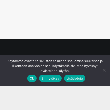
© S&J Media Oy
Käytämme evästeitä sivuston toiminnoissa, ominaisuuksissa ja
liikenteen analysoinnissa. Käyttämällä sivustoa hyväksyt
evästeiden käytön.
Ok
En hyväksy
Lisätietoja
;