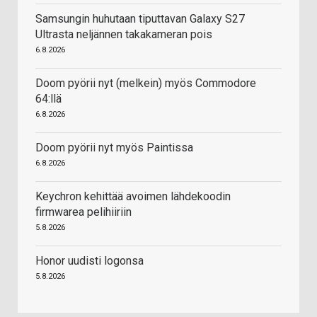
Samsungin huhutaan tiputtavan Galaxy S27
Ultrasta neljännen takakameran pois
6.8.2026
Doom pyörii nyt (melkein) myös Commodore
64:llä
6.8.2026
Doom pyörii nyt myös Paintissa
6.8.2026
Keychron kehittää avoimen lähdekoodin
firmwarea pelihiiriin
5.8.2026
Honor uudisti logonsa
5.8.2026