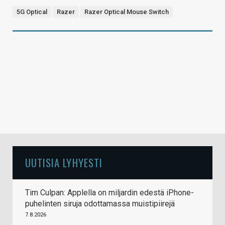
5G Optical
Razer
Razer Optical Mouse Switch
UUTISIA LYHYESTI
Tim Culpan: Applella on miljardin edestä iPhone-
puhelinten siruja odottamassa muistipiirejä
7.8.2026