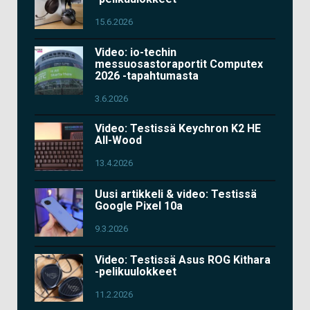
15.6.2026
Video: io-techin
messuosastoraportit Computex
2026 -tapahtumasta
3.6.2026
Video: Testissä Keychron K2 HE
All-Wood
13.4.2026
Uusi artikkeli & video: Testissä
Google Pixel 10a
9.3.2026
Video: Testissä Asus ROG Kithara
-pelikuulokkeet
11.2.2026