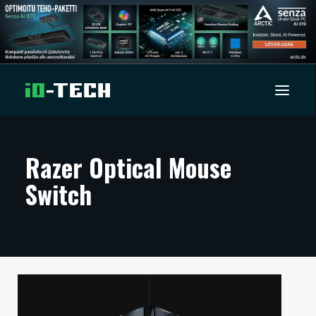
UUTISET
Razer Optical Mouse
Switch
ARTIKKELIT
VIDEOT
TECHBBS
TIETOA
HINTA.FI