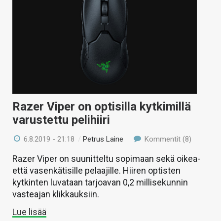
KAUPPA
VAIHDA TEEMA
HAKU
Razer Viper on optisilla kytkimillä
varustettu pelihiiri
6.8.2019 - 21:18
/
Petrus Laine
Kommentit (8)
Razer Viper on suunitteltu sopimaan sekä oikea-
että vasenkätisille pelaajille. Hiiren optisten
kytkinten luvataan tarjoavan 0,2 millisekunnin
vasteajan klikkauksiin.
Lue lisää