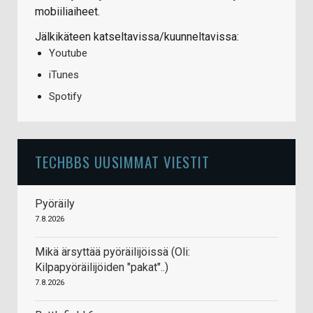
mobiiliaiheet.
Jälkikäteen katseltavissa/kuunneltavissa:
Youtube
iTunes
Spotify
TECHBBS UUSIMMAT VIESTIT
Pyöräily
7.8.2026
Mikä ärsyttää pyöräilijöissä (Oli:
Kilpapyöräilijöiden "pakat"..)
7.8.2026