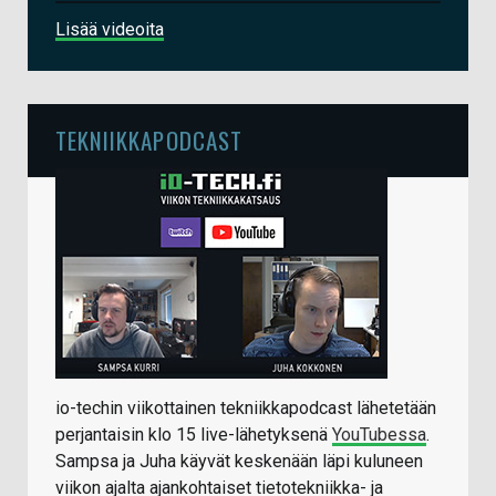
Lisää videoita
TEKNIIKKAPODCAST
io-techin viikottainen tekniikkapodcast lähetetään
perjantaisin klo 15 live-lähetyksenä
YouTubessa
.
Sampsa ja Juha käyvät keskenään läpi kuluneen
viikon ajalta ajankohtaiset tietotekniikka- ja