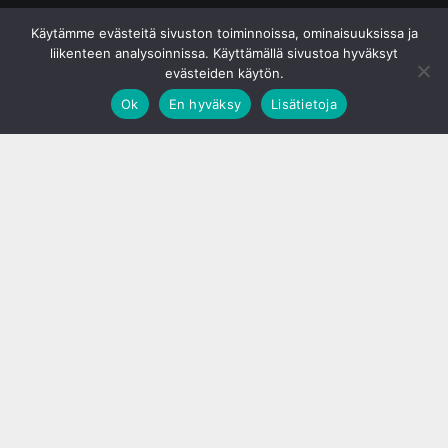
© S&J Media Oy
Käytämme evästeitä sivuston toiminnoissa, ominaisuuksissa ja
liikenteen analysoinnissa. Käyttämällä sivustoa hyväksyt
evästeiden käytön.
Ok
En hyväksy
Lisätietoja
;