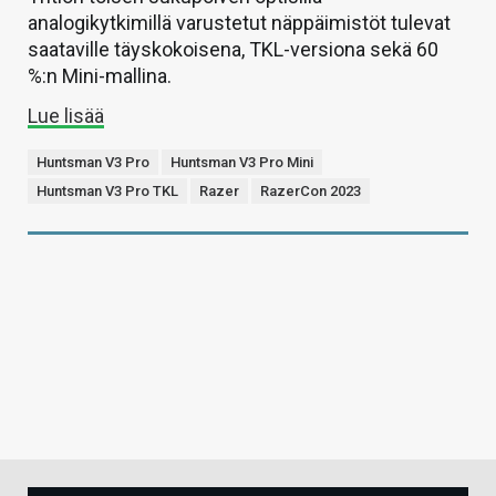
analogikytkimillä varustetut näppäimistöt tulevat
saataville täyskokoisena, TKL-versiona sekä 60
%:n Mini-mallina.
Lue lisää
Huntsman V3 Pro
Huntsman V3 Pro Mini
Huntsman V3 Pro TKL
Razer
RazerCon 2023