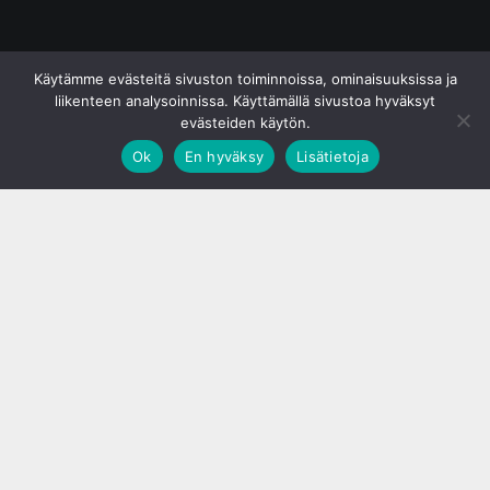
© S&J Media Oy
Käytämme evästeitä sivuston toiminnoissa, ominaisuuksissa ja
liikenteen analysoinnissa. Käyttämällä sivustoa hyväksyt
evästeiden käytön.
Ok
En hyväksy
Lisätietoja
;