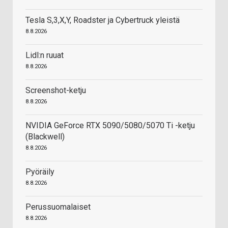
Tesla S,3,X,Y, Roadster ja Cybertruck yleistä
8.8.2026
Lidl:n ruuat
8.8.2026
Screenshot-ketju
8.8.2026
NVIDIA GeForce RTX 5090/5080/5070 Ti -ketju
(Blackwell)
8.8.2026
Pyöräily
8.8.2026
Perussuomalaiset
8.8.2026