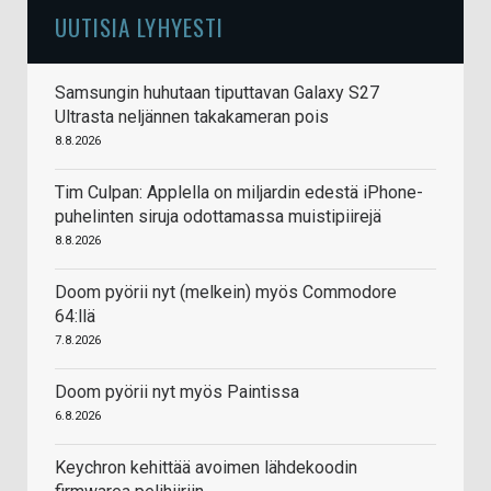
UUTISIA LYHYESTI
Samsungin huhutaan tiputtavan Galaxy S27
Ultrasta neljännen takakameran pois
8.8.2026
Tim Culpan: Applella on miljardin edestä iPhone-
puhelinten siruja odottamassa muistipiirejä
8.8.2026
Doom pyörii nyt (melkein) myös Commodore
64:llä
7.8.2026
Doom pyörii nyt myös Paintissa
6.8.2026
Keychron kehittää avoimen lähdekoodin