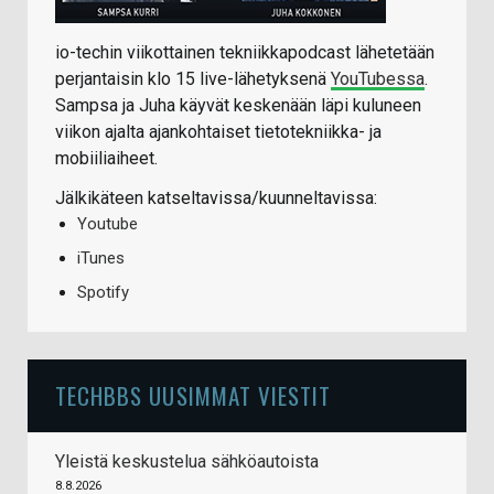
io-techin viikottainen tekniikkapodcast lähetetään
perjantaisin klo 15 live-lähetyksenä
YouTubessa
.
Sampsa ja Juha käyvät keskenään läpi kuluneen
viikon ajalta ajankohtaiset tietotekniikka- ja
mobiiliaiheet.
Jälkikäteen katseltavissa/kuunneltavissa:
Youtube
iTunes
Spotify
TECHBBS UUSIMMAT VIESTIT
Yleistä keskustelua sähköautoista
8.8.2026