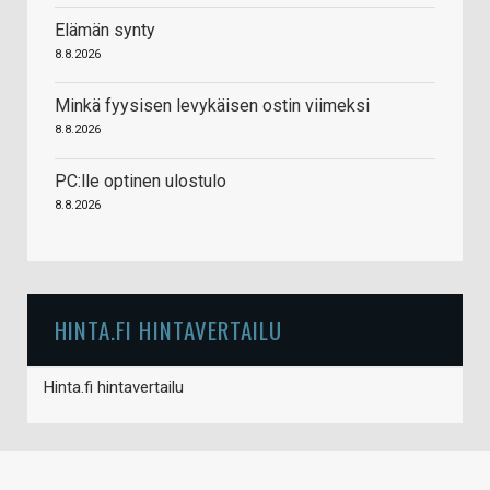
Elämän synty
8.8.2026
Minkä fyysisen levykäisen ostin viimeksi
8.8.2026
PC:lle optinen ulostulo
8.8.2026
HINTA.FI HINTAVERTAILU
Hinta.fi hintavertailu