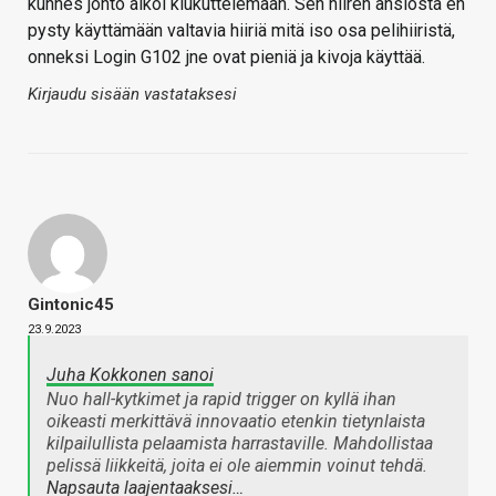
kunnes johto alkoi kiukuttelemaan. Sen hiiren ansiosta en
pysty käyttämään valtavia hiiriä mitä iso osa pelihiiristä,
onneksi Login G102 jne ovat pieniä ja kivoja käyttää.
Kirjaudu sisään vastataksesi
Gintonic45
23.9.2023
Juha Kokkonen sanoi
Nuo hall-kytkimet ja rapid trigger on kyllä ihan
oikeasti merkittävä innovaatio etenkin tietynlaista
kilpailullista pelaamista harrastaville. Mahdollistaa
pelissä liikkeitä, joita ei ole aiemmin voinut tehdä.
Napsauta laajentaaksesi…