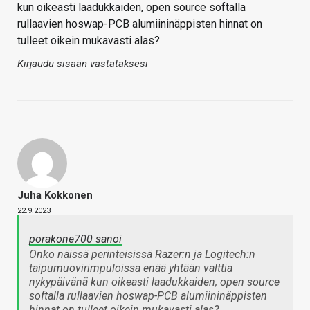
kun oikeasti laadukkaiden, open source softalla
rullaavien hoswap-PCB alumiininäppisten hinnat on
tulleet oikein mukavasti alas?
Kirjaudu sisään vastataksesi
Juha Kokkonen
22.9.2023
porakone700 sanoi
Onko näissä perinteisissä Razer:n ja Logitech:n
taipumuovirimpuloissa enää yhtään valttia
nykypäivänä kun oikeasti laadukkaiden, open source
softalla rullaavien hoswap-PCB alumiininäppisten
hinnat on tulleet oikein mukavasti alas?