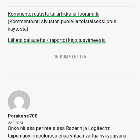
Kommentoi uutista tai artikkelia foorumilla
(Kommentointi sivuston puolella toistaiseksi pois
käytöstä)
Lähetä palautetta / raportoi kirjoitusvirheestä
16 KOMMENTTIA
Porakone700
22.9.2023
Onko näissä perinteisissä Razer:n ja Logitech:n
taipumuovirimpuloissa enää yhtään valttia nykypäivänä