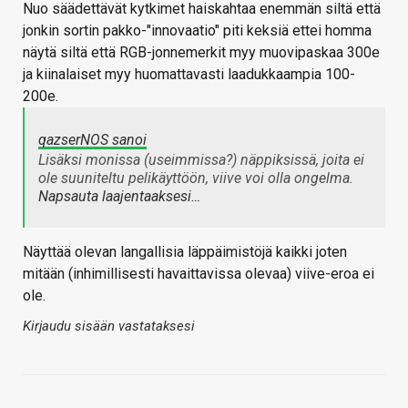
Nuo säädettävät kytkimet haiskahtaa enemmän siltä että
jonkin sortin pakko-"innovaatio" piti keksiä ettei homma
näytä siltä että RGB-jonnemerkit myy muovipaskaa 300e
ja kiinalaiset myy huomattavasti laadukkaampia 100-
200e.
qazserNOS sanoi
Lisäksi monissa (useimmissa?) näppiksissä, joita ei
ole suuniteltu pelikäyttöön, viive voi olla ongelma.
Napsauta laajentaaksesi…
Näyttää olevan langallisia läppäimistöjä kaikki joten
mitään (inhimillisesti havaittavissa olevaa) viive-eroa ei
ole.
Kirjaudu sisään vastataksesi