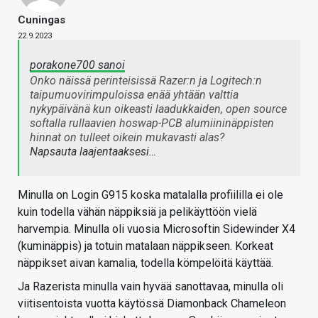
Cuningas
22.9.2023
porakone700 sanoi
Onko näissä perinteisissä Razer:n ja Logitech:n
taipumuovirimpuloissa enää yhtään valttia
nykypäivänä kun oikeasti laadukkaiden, open source
softalla rullaavien hoswap-PCB alumiininäppisten
hinnat on tulleet oikein mukavasti alas?
Napsauta laajentaaksesi…
Minulla on Login G915 koska matalalla profiililla ei ole
kuin todella vähän näppiksiä ja pelikäyttöön vielä
harvempia. Minulla oli vuosia Microsoftin Sidewinder X4
(kuminäppis) ja totuin matalaan näppikseen. Korkeat
näppikset aivan kamalia, todella kömpelöitä käyttää.
Ja Razerista minulla vain hyvää sanottavaa, minulla oli
viitisentoista vuotta käytössä Diamonback Chameleon