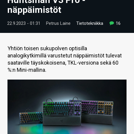
ARTIKKELIT
näppäimistöt
VIDEOT
22.9.2023 - 01:31
Petrus Laine
Tietotekniikka
16
TECHBBS
TIETOA
Yhtiön toisen sukupolven optisilla
analogikytkimillä varustetut näppäimistöt tulevat
HINTA.FI
saataville täyskokoisena, TKL-versiona sekä 60
%:n Mini-mallina.
KAUPPA
VAIHDA TEEMA
HAKU