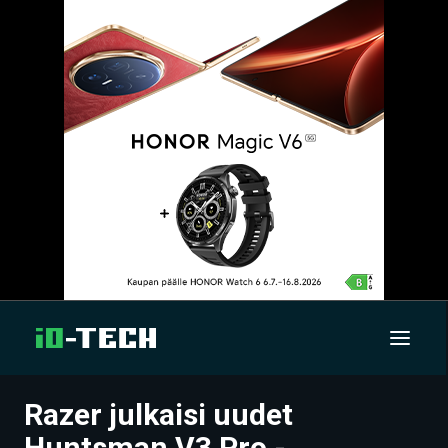
Razer julkaisi uudet
UUTISET
Huntsman V3 Pro -