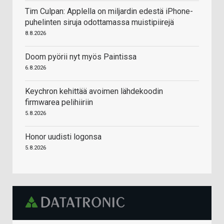
Tim Culpan: Applella on miljardin edestä iPhone-
puhelinten siruja odottamassa muistipiirejä
8.8.2026
Doom pyörii nyt myös Paintissa
6.8.2026
Keychron kehittää avoimen lähdekoodin
firmwarea pelihiiriin
5.8.2026
Honor uudisti logonsa
5.8.2026