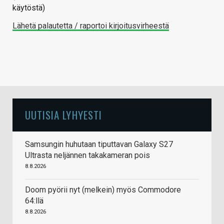
käytöstä)
Lähetä palautetta / raportoi kirjoitusvirheestä
UUTISIA LYHYESTI
Samsungin huhutaan tiputtavan Galaxy S27
Ultrasta neljännen takakameran pois
8.8.2026
Doom pyörii nyt (melkein) myös Commodore
64:llä
8.8.2026