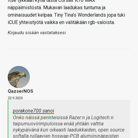
Itse tykkään kyllä tästä Corsair K70 MAX
näppäimistöstä. Mukavan laadukas tuntuma ja
ominaisuudet kelpaa. Tiny Tina’s Wonderlands jopa tuki
iCUE yhteistyötä vaikka en välitäkään rgb-valoista.
Kirjaudu sisään vastataksesi
QazserNOS
22.9.2023
porakone700 sanoi
Onko näissä perinteisissä Razer:n ja Logitech:n
taipumuovirimpuloissa enää yhtään valttia
nykypäivänä kun oikeasti laadukkaiden, open source
softalla rullaavien hoswap-PCB alumiininäppisten