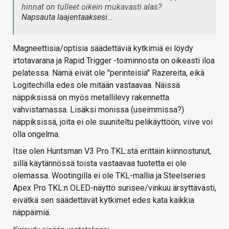
hinnat on tulleet oikein mukavasti alas?
Napsauta laajentaaksesi…
Magneettisia/optisia säädettäviä kytkimiä ei löydy
irtotavarana ja Rapid Trigger -toiminnosta on oikeasti iloa
pelatessa. Nämä eivät ole "perinteisiä" Razereita, eikä
Logitechilla edes ole mitään vastaavaa. Näissä
näppiksissä on myös metallilevy rakennetta
vahvistamassa. Lisäksi monissa (useimmissa?)
näppiksissä, joita ei ole suuniteltu pelikäyttöön, viive voi
olla ongelma.
Itse olen Huntsman V3 Pro TKL:stä erittäin kiinnostunut,
sillä käytännössä toista vastaavaa tuotetta ei ole
olemassa. Wootingilla ei ole TKL-mallia ja Steelseries
Apex Pro TKL:n OLED-näyttö surisee/vinkuu ärsyttävästi,
eivätkä sen säädettävät kytkimet edes kata kaikkia
näppäimiä.