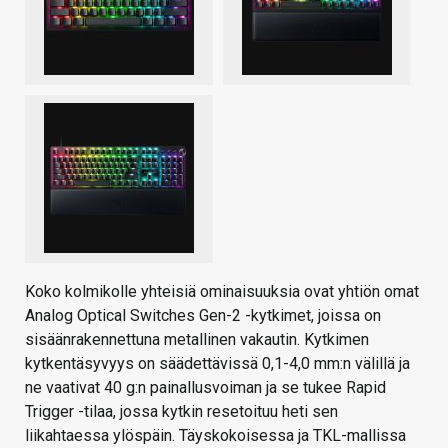
Koko kolmikolle yhteisiä ominaisuuksia ovat yhtiön omat
Analog Optical Switches Gen-2 -kytkimet, joissa on
sisäänrakennettuna metallinen vakautin. Kytkimen
kytkentäsyvyys on säädettävissä 0,1-4,0 mm:n välillä ja
ne vaativat 40 g:n painallusvoiman ja se tukee Rapid
Trigger -tilaa, jossa kytkin resetoituu heti sen
liikahtaessa ylöspäin. Täyskokoisessa ja TKL-mallissa