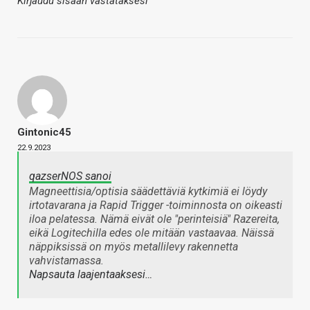
Kirjaudu sisään vastataksesi
Gintonic45
22.9.2023
qazserNOS sanoi
Magneettisia/optisia säädettäviä kytkimiä ei löydy
irtotavarana ja Rapid Trigger -toiminnosta on oikeasti
iloa pelatessa. Nämä eivät ole "perinteisiä" Razereita,
eikä Logitechilla edes ole mitään vastaavaa. Näissä
näppiksissä on myös metallilevy rakennetta
vahvistamassa.
Napsauta laajentaaksesi…