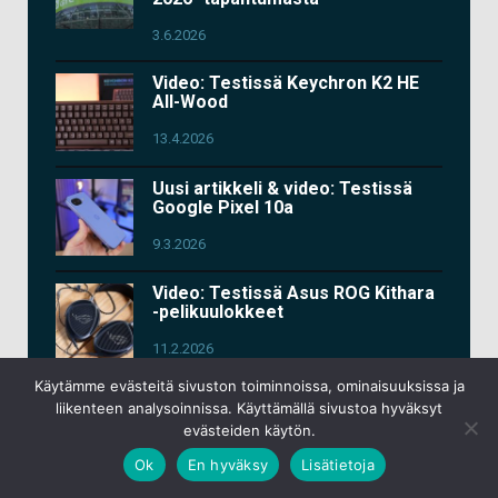
3.6.2026
Video: Testissä Keychron K2 HE
All-Wood
13.4.2026
Uusi artikkeli & video: Testissä
Google Pixel 10a
9.3.2026
Video: Testissä Asus ROG Kithara
-pelikuulokkeet
11.2.2026
Käytämme evästeitä sivuston toiminnoissa, ominaisuuksissa ja
Lisää videoita
liikenteen analysoinnissa. Käyttämällä sivustoa hyväksyt
evästeiden käytön.
Ok
En hyväksy
Lisätietoja