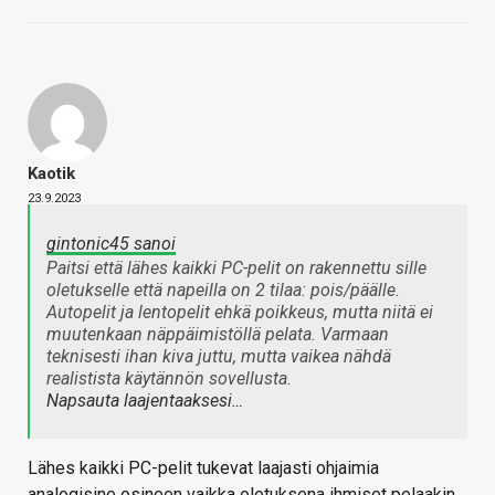
Kaotik
23.9.2023
gintonic45 sanoi
Paitsi että lähes kaikki PC-pelit on rakennettu sille
oletukselle että napeilla on 2 tilaa: pois/päälle.
Autopelit ja lentopelit ehkä poikkeus, mutta niitä ei
muutenkaan näppäimistöllä pelata. Varmaan
teknisesti ihan kiva juttu, mutta vaikea nähdä
realistista käytännön sovellusta.
Napsauta laajentaaksesi…
Lähes kaikki PC-pelit tukevat laajasti ohjaimia
analogisine osineen vaikka oletuksena ihmiset pelaakin