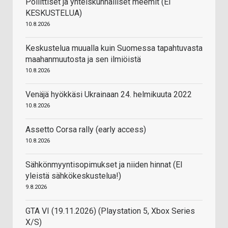
Poliittiset ja yhteiskunnalliset meemit (EI
KESKUSTELUA)
10.8.2026
Keskustelua muualla kuin Suomessa tapahtuvasta
maahanmuutosta ja sen ilmiöistä
10.8.2026
Venäjä hyökkäsi Ukrainaan 24. helmikuuta 2022
10.8.2026
Assetto Corsa rally (early access)
10.8.2026
Sähkönmyyntisopimukset ja niiden hinnat (EI
yleistä sähkökeskustelua!)
9.8.2026
GTA VI (19.11.2026) (Playstation 5, Xbox Series
X/S)