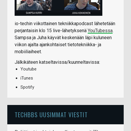
io-techin viikottainen tekniikkapodcast lähetetään
perjantaisin klo 15 live-lähetyksenä
YouTubessa
.
Sampsa ja Juha käyvät keskenään läpi kuluneen
viikon ajalta ajankohtaiset tietotekniikka- ja
mobiiliaiheet.
Jälkikäteen katseltavissa/kuunneltavissa:
Youtube
iTunes
Spotify
TECHBBS UUSIMMAT VIESTIT