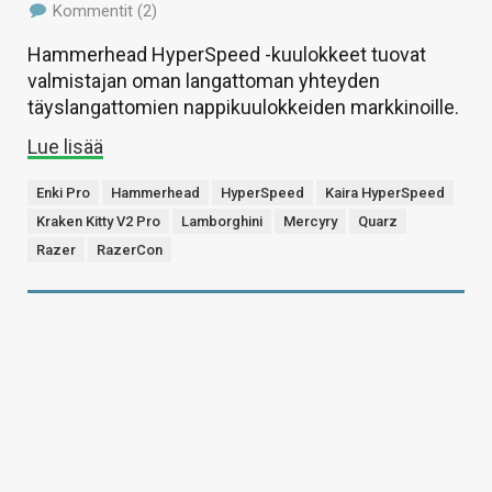
Kommentit (2)
Hammerhead HyperSpeed -kuulokkeet tuovat
valmistajan oman langattoman yhteyden
täyslangattomien nappikuulokkeiden markkinoille.
Lue lisää
Enki Pro
Hammerhead
HyperSpeed
Kaira HyperSpeed
Kraken Kitty V2 Pro
Lamborghini
Mercyry
Quarz
Razer
RazerCon