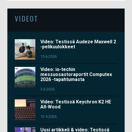
VIDEOT
Video: Testissä Audeze Maxwell 2
-pelikuulokkeet
15.6.2026
Video: io-techin
messuosastoraportit Computex
2026 -tapahtumasta
3.6.2026
Video: Testissä Keychron K2 HE
All-Wood
13.4.2026
Uusi artikkeli & video: Testissä