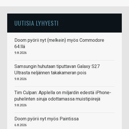
UUTISIA LYHYESTI
Doom pyörii nyt (melkein) myös Commodore
64:llä
9.8.2026
Samsungin huhutaan tiputtavan Galaxy S27
Ultrasta neljännen takakameran pois
9.8.2026
Tim Culpan: Applella on miljardin edestä iPhone-
puhelinten siruja odottamassa muistipiirejä
9.8.2026
Doom pyörii nyt myös Paintissa
6.8.2026