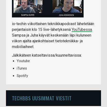
io-techin viikottainen tekniikkapodcast lähetetään
perjantaisin klo 15 live-lähetyksenä
YouTubessa
.
Sampsa ja Juha käyvät keskenään läpi kuluneen
viikon ajalta ajankohtaiset tietotekniikka- ja
mobiiliaiheet.
Jälkikäteen katseltavissa/kuunneltavissa:
Youtube
iTunes
Spotify
TECHBBS UUSIMMAT VIESTIT