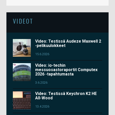
VIDEOT
Video: Testissä Audeze Maxwell 2
-pelikuulokkeet
15.6.2026
Video: io-techin
messuosastoraportit Computex
2026 -tapahtumasta
3.6.2026
Video: Testissä Keychron K2 HE
All-Wood
13.4.2026