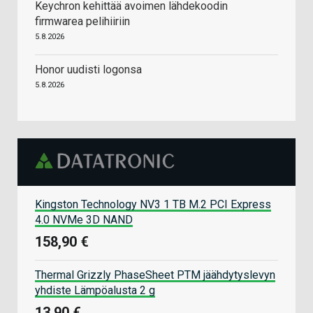
Keychron kehittää avoimen lähdekoodin
firmwarea pelihiiriin
5.8.2026
Honor uudisti logonsa
5.8.2026
Kingston Technology NV3 1 TB M.2 PCI Express
4.0 NVMe 3D NAND
158,90 €
Thermal Grizzly PhaseSheet PTM jäähdytyslevyn
yhdiste Lämpöalusta 2 g
13,90 €