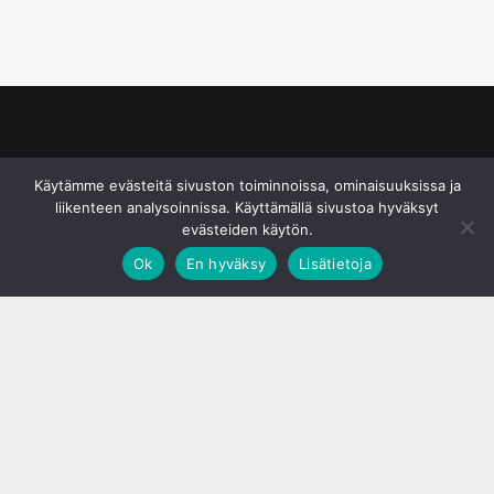
© S&J Media Oy
Käytämme evästeitä sivuston toiminnoissa, ominaisuuksissa ja
liikenteen analysoinnissa. Käyttämällä sivustoa hyväksyt
evästeiden käytön.
Ok
En hyväksy
Lisätietoja
;