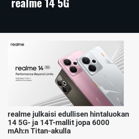
realme 14 5G
ARTIKKELIT
VIDEOT
TECHBBS
TIETOA
HINTA.FI
KAUPPA
VAIHDA TEEMA
realme julkaisi edullisen hintaluokan
HAKU
14 5G- ja 14T-mallit jopa 6000
mAh:n Titan-akulla