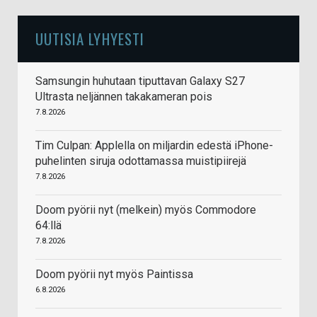
UUTISIA LYHYESTI
Samsungin huhutaan tiputtavan Galaxy S27
Ultrasta neljännen takakameran pois
7.8.2026
Tim Culpan: Applella on miljardin edestä iPhone-
puhelinten siruja odottamassa muistipiirejä
7.8.2026
Doom pyörii nyt (melkein) myös Commodore
64:llä
7.8.2026
Doom pyörii nyt myös Paintissa
6.8.2026