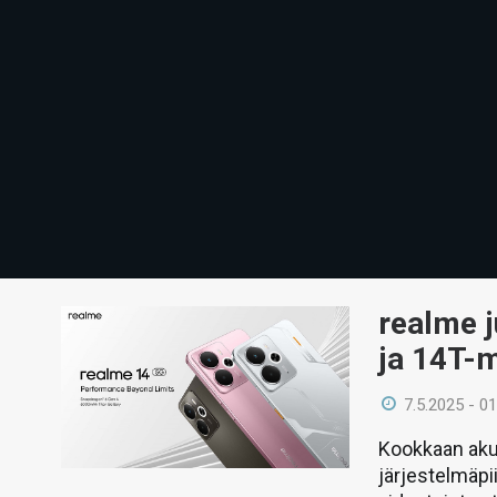
realme j
ja 14T-m
7.5.2025 - 01
Kookkaan akun
järjestelmäpii