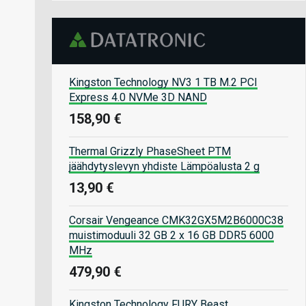
Kingston Technology NV3 1 TB M.2 PCI
Express 4.0 NVMe 3D NAND
158,90 €
Thermal Grizzly PhaseSheet PTM
jäähdytyslevyn yhdiste Lämpöalusta 2 g
13,90 €
Corsair Vengeance CMK32GX5M2B6000C38
muistimoduuli 32 GB 2 x 16 GB DDR5 6000
MHz
479,90 €
Kingston Technology FURY Beast