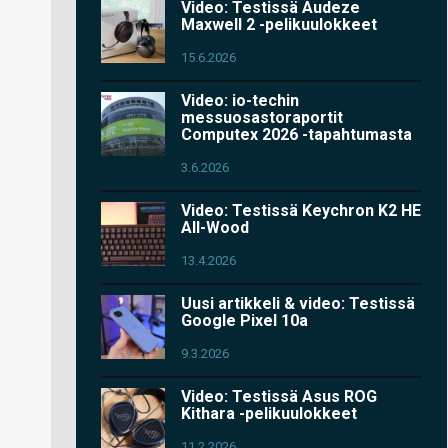
Video: Testissä Audeze
Maxwell 2 -pelikuulokkeet
15.6.2026
Video: io-techin
messuosastoraportit
Computex 2026 -tapahtumasta
3.6.2026
Video: Testissä Keychron K2 HE
All-Wood
13.4.2026
Uusi artikkeli & video: Testissä
Google Pixel 10a
9.3.2026
Video: Testissä Asus ROG
Kithara -pelikuulokkeet
11.2.2026