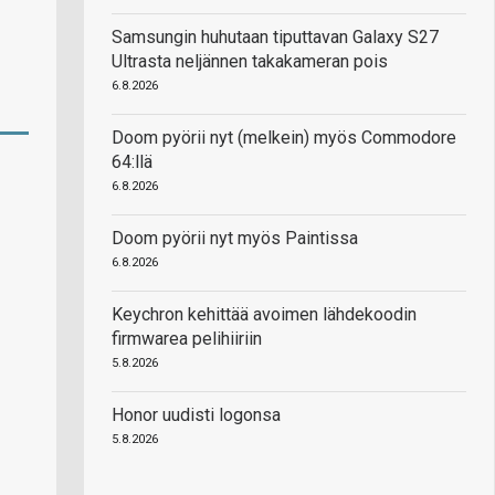
Samsungin huhutaan tiputtavan Galaxy S27
Ultrasta neljännen takakameran pois
6.8.2026
Doom pyörii nyt (melkein) myös Commodore
64:llä
6.8.2026
Doom pyörii nyt myös Paintissa
6.8.2026
Keychron kehittää avoimen lähdekoodin
firmwarea pelihiiriin
5.8.2026
Honor uudisti logonsa
5.8.2026