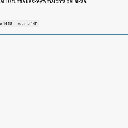
tai 10 tuntia keskeytymätöntä peliaikaa.
e 14 5G
realme 14T