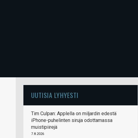
UUTISIA LYHYESTI
Tim Culpan: Applella on miljardin edestä
iPhone-puhelinten siruja odottamassa
muistipiirejä
7.8.2026