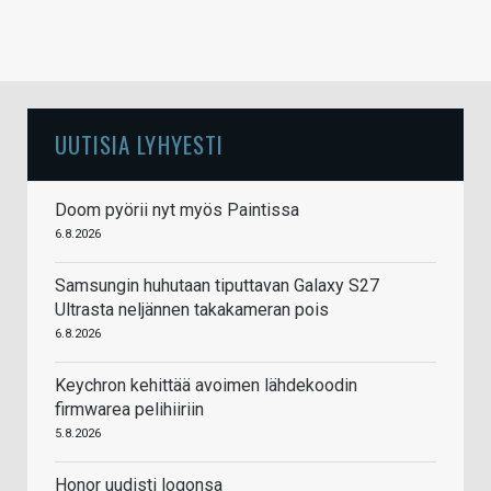
UUTISIA LYHYESTI
Doom pyörii nyt myös Paintissa
6.8.2026
Samsungin huhutaan tiputtavan Galaxy S27
Ultrasta neljännen takakameran pois
6.8.2026
Keychron kehittää avoimen lähdekoodin
firmwarea pelihiiriin
5.8.2026
Honor uudisti logonsa