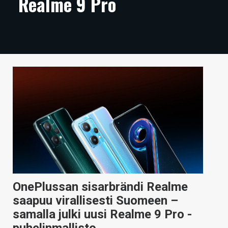
Realme 9 Pro
ARTIKKELIT
VIDEOT
TECHBBS
TIETOA
HINTA.FI
KAUPPA
VAIHDA TEEMA
OnePlussan sisarbrändi Realme
HAKU
saapuu virallisesti Suomeen –
samalla julki uusi Realme 9 Pro -