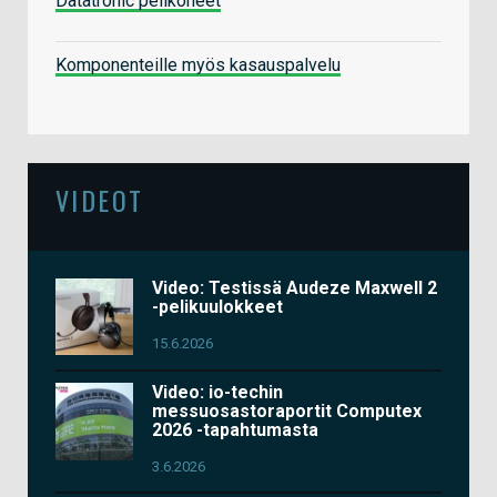
Datatronic pelikoneet
Komponenteille myös kasauspalvelu
VIDEOT
Video: Testissä Audeze Maxwell 2
-pelikuulokkeet
15.6.2026
Video: io-techin
messuosastoraportit Computex
2026 -tapahtumasta
3.6.2026