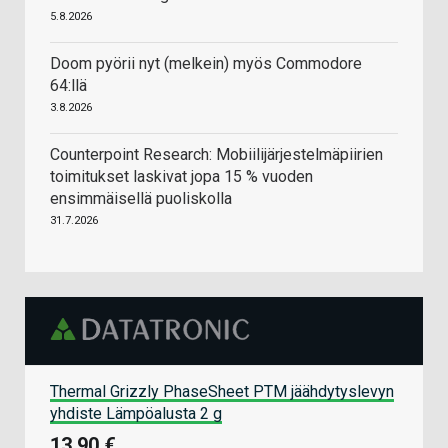
5.8.2026
Doom pyörii nyt (melkein) myös Commodore
64:llä
3.8.2026
Counterpoint Research: Mobiilijärjestelmäpiirien
toimitukset laskivat jopa 15 % vuoden
ensimmäisellä puoliskolla
31.7.2026
Thermal Grizzly PhaseSheet PTM jäähdytyslevyn
yhdiste Lämpöalusta 2 g
13,90 €