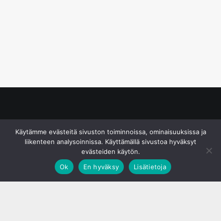
© S&J Media Oy
Käytämme evästeitä sivuston toiminnoissa, ominaisuuksissa ja
liikenteen analysoinnissa. Käyttämällä sivustoa hyväksyt
evästeiden käytön.
Ok
En hyväksy
Lisätietoja
;