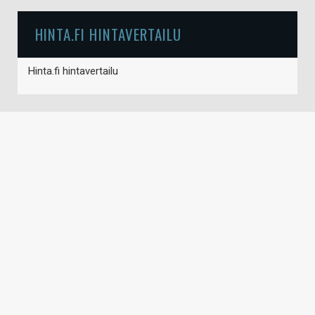
HINTA.FI HINTAVERTAILU
Hinta.fi hintavertailu