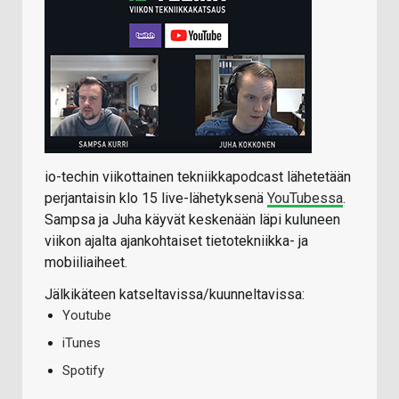
io-techin viikottainen tekniikkapodcast lähetetään
perjantaisin klo 15 live-lähetyksenä
YouTubessa
.
Sampsa ja Juha käyvät keskenään läpi kuluneen
viikon ajalta ajankohtaiset tietotekniikka- ja
mobiiliaiheet.
Jälkikäteen katseltavissa/kuunneltavissa:
Youtube
iTunes
Spotify