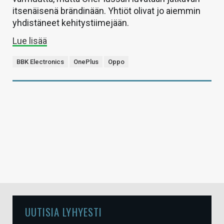
itsenäisenä brändinään. Yhtiöt olivat jo aiemmin
yhdistäneet kehitystiimejään.
Lue lisää
BBK Electronics
OnePlus
Oppo
UUTISIA LYHYESTI