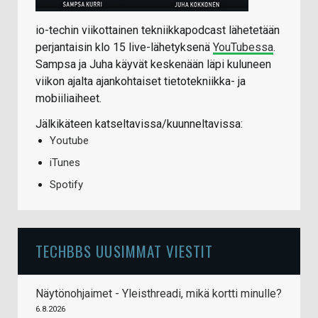
io-techin viikottainen tekniikkapodcast lähetetään
perjantaisin klo 15 live-lähetyksenä
YouTubessa
.
Sampsa ja Juha käyvät keskenään läpi kuluneen
viikon ajalta ajankohtaiset tietotekniikka- ja
mobiiliaiheet.
Jälkikäteen katseltavissa/kuunneltavissa:
Youtube
iTunes
Spotify
TECHBBS UUSIMMAT VIESTIT
Näytönohjaimet - Yleisthreadi, mikä kortti minulle?
6.8.2026