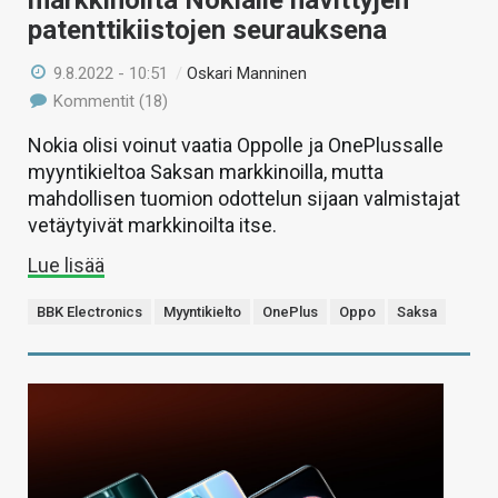
patenttikiistojen seurauksena
9.8.2022 - 10:51
/
Oskari Manninen
Kommentit (18)
Nokia olisi voinut vaatia Oppolle ja OnePlussalle
myyntikieltoa Saksan markkinoilla, mutta
mahdollisen tuomion odottelun sijaan valmistajat
vetäytyivät markkinoilta itse.
Lue lisää
BBK Electronics
Myyntikielto
OnePlus
Oppo
Saksa