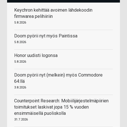
Keychron kehittää avoimen lähdekoodin
firmwarea pelihiiriin
5.8.2026
Doom pyörii nyt myös Paintissa
5.8.2026
Honor uudisti logonsa
5.8.2026
Doom pyörii nyt (melkein) myös Commodore
64:llä
3.8.2026
Counterpoint Research: Mobiilijärjestelmäpiirien
toimitukset laskivat jopa 15 % vuoden
ensimmäisellä puoliskolla
31.7.2026