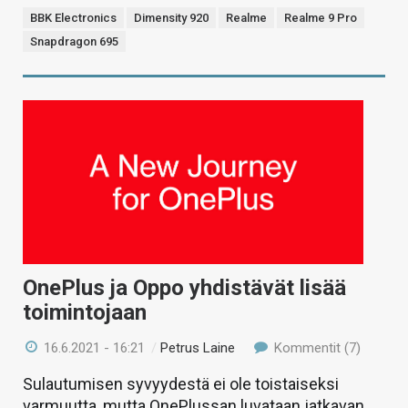
BBK Electronics
Dimensity 920
Realme
Realme 9 Pro
Snapdragon 695
OnePlus ja Oppo yhdistävät lisää
toimintojaan
16.6.2021 - 16:21
/
Petrus Laine
Kommentit (7)
Sulautumisen syvyydestä ei ole toistaiseksi
varmuutta, mutta OnePlussan luvataan jatkavan