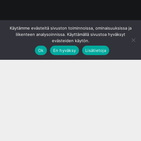
© S&J Media Oy
Käytämme evästeitä sivuston toiminnoissa, ominaisuuksissa ja
liikenteen analysoinnissa. Käyttämällä sivustoa hyväksyt
evästeiden käytön.
Ok
En hyväksy
Lisätietoja
;