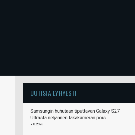
UUTISIA LYHYESTI
Samsungin huhutaan tiputtavan Galaxy S27
Ultrasta neljännen takakameran pois
7.8.2026