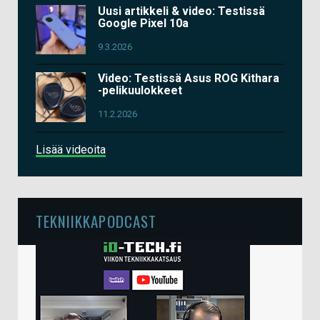
Uusi artikkeli & video: Testissä
Google Pixel 10a
9.3.2026
Video: Testissä Asus ROG Kithara
-pelikuulokkeet
11.2.2026
Lisää videoita
TEKNIIKKAPODCAST