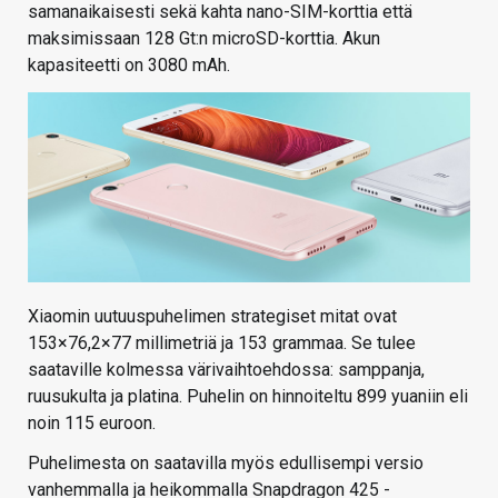
samanaikaisesti sekä kahta nano-SIM-korttia että
maksimissaan 128 Gt:n microSD-korttia. Akun
kapasiteetti on 3080 mAh.
Xiaomin uutuuspuhelimen strategiset mitat ovat
153×76,2×77 millimetriä ja 153 grammaa. Se tulee
saataville kolmessa värivaihtoehdossa: samppanja,
ruusukulta ja platina. Puhelin on hinnoiteltu 899 yuaniin eli
noin 115 euroon.
Puhelimesta on saatavilla myös edullisempi versio
vanhemmalla ja heikommalla Snapdragon 425 -