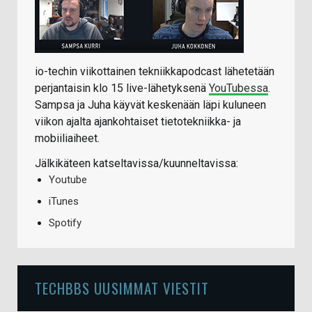
io-techin viikottainen tekniikkapodcast lähetetään
perjantaisin klo 15 live-lähetyksenä
YouTubessa
.
Sampsa ja Juha käyvät keskenään läpi kuluneen
viikon ajalta ajankohtaiset tietotekniikka- ja
mobiiliaiheet.
Jälkikäteen katseltavissa/kuunneltavissa:
Youtube
iTunes
Spotify
TECHBBS UUSIMMAT VIESTIT