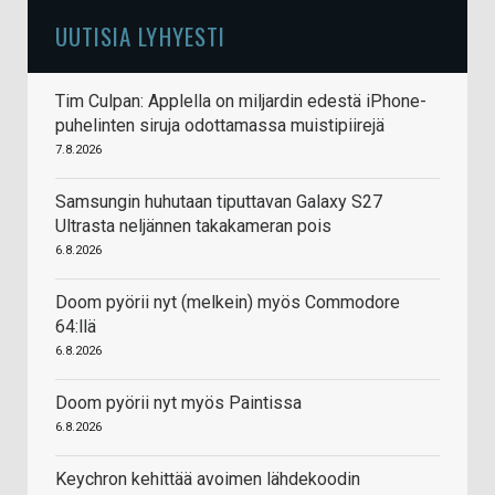
UUTISIA LYHYESTI
Tim Culpan: Applella on miljardin edestä iPhone-
puhelinten siruja odottamassa muistipiirejä
7.8.2026
Samsungin huhutaan tiputtavan Galaxy S27
Ultrasta neljännen takakameran pois
6.8.2026
Doom pyörii nyt (melkein) myös Commodore
64:llä
6.8.2026
Doom pyörii nyt myös Paintissa
6.8.2026
Keychron kehittää avoimen lähdekoodin