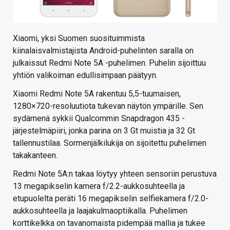
Xiaomi, yksi Suomen suosituimmista
kiinalaisvalmistajista Android-puhelinten saralla on
julkaissut Redmi Note 5A -puhelimen. Puhelin sijoittuu
yhtiön valikoiman edullisimpaan päätyyn.
Xiaomi Redmi Note 5A rakentuu 5,5-tuumaisen,
1280×720-resoluutiota tukevan näytön ympärille. Sen
sydämenä sykkii Qualcommin Snapdragon 435 -
järjestelmäpiiri, jonka parina on 3 Gt muistia ja 32 Gt
tallennustilaa. Sormenjälkilukija on sijoitettu puhelimen
takakanteen.
Redmi Note 5A:n takaa löytyy yhteen sensoriin perustuva
13 megapikselin kamera f/2.2-aukkosuhteella ja
etupuolelta peräti 16 megapikselin selfiekamera f/2.0-
aukkosuhteella ja laajakulmaoptiikalla. Puhelimen
korttikelkka on tavanomaista pidempää mallia ja tukee