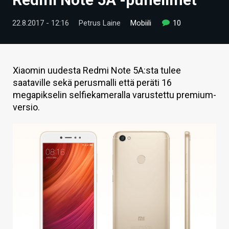
ARTIKKELIT
22.8.2017 - 12:16
Petrus Laine
Mobiili
10
VIDEOT
TECHBBS
Xiaomin uudesta Redmi Note 5A:sta tulee
TIETOA
saataville sekä perusmalli että peräti 16
megapikselin selfiekameralla varustettu premium-
HINTA.FI
versio.
KAUPPA
VAIHDA TEEMA
HAKU