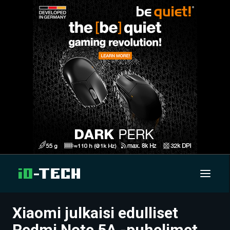
Xiaomi julkaisi edulliset
UUTISET
Redmi Note 5A -puhelimet