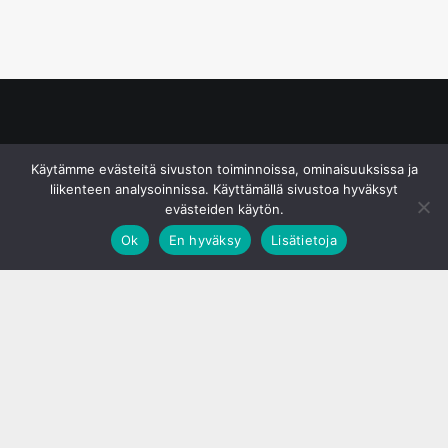
© S&J Media Oy
Käytämme evästeitä sivuston toiminnoissa, ominaisuuksissa ja
liikenteen analysoinnissa. Käyttämällä sivustoa hyväksyt
evästeiden käytön.
Ok
En hyväksy
Lisätietoja
;