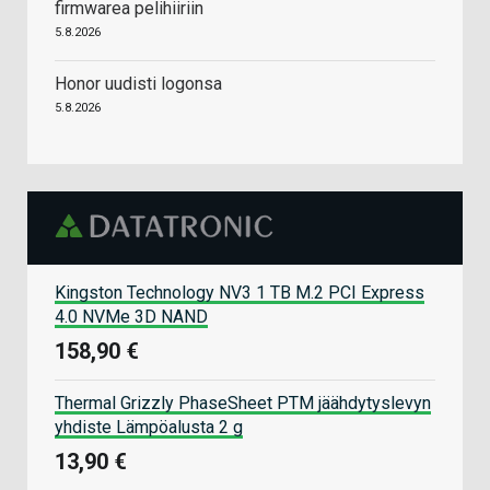
firmwarea pelihiiriin
5.8.2026
Honor uudisti logonsa
5.8.2026
Kingston Technology NV3 1 TB M.2 PCI Express
4.0 NVMe 3D NAND
158,90 €
Thermal Grizzly PhaseSheet PTM jäähdytyslevyn
yhdiste Lämpöalusta 2 g
13,90 €