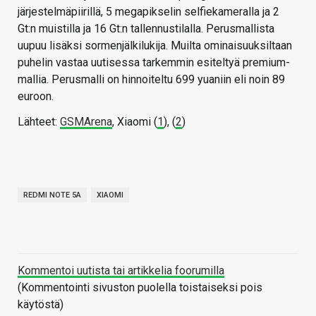
järjestelmäpiirillä, 5 megapikselin selfiekameralla ja 2
Gt:n muistilla ja 16 Gt:n tallennustilalla. Perusmallista
uupuu lisäksi sormenjälkilukija. Muilta ominaisuuksiltaan
puhelin vastaa uutisessa tarkemmin esiteltyä premium-
mallia. Perusmalli on hinnoiteltu 699 yuaniin eli noin 89
euroon.
Lähteet:
GSMArena
, Xiaomi (
1
), (
2
)
REDMI NOTE 5A
XIAOMI
Kommentoi uutista tai artikkelia foorumilla
(Kommentointi sivuston puolella toistaiseksi pois
käytöstä)