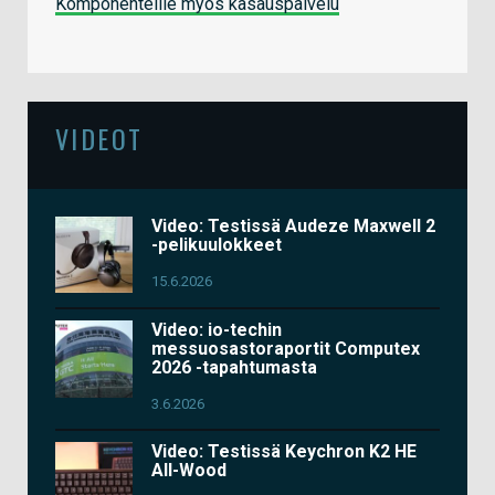
Komponenteille myös kasauspalvelu
VIDEOT
Video: Testissä Audeze Maxwell 2
-pelikuulokkeet
15.6.2026
Video: io-techin
messuosastoraportit Computex
2026 -tapahtumasta
3.6.2026
Video: Testissä Keychron K2 HE
All-Wood