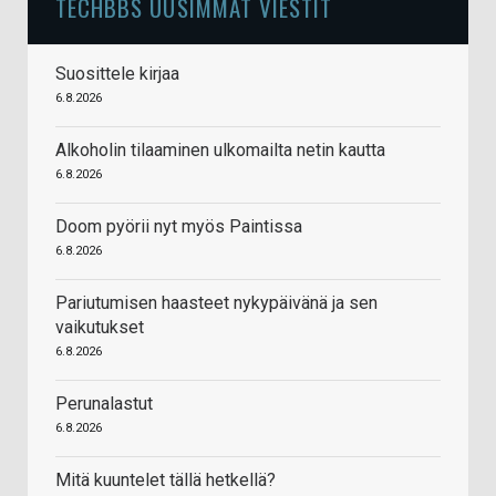
TECHBBS UUSIMMAT VIESTIT
Suosittele kirjaa
6.8.2026
Alkoholin tilaaminen ulkomailta netin kautta
6.8.2026
Doom pyörii nyt myös Paintissa
6.8.2026
Pariutumisen haasteet nykypäivänä ja sen
vaikutukset
6.8.2026
Perunalastut
6.8.2026
Mitä kuuntelet tällä hetkellä?