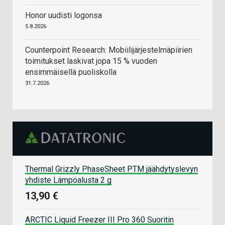
Honor uudisti logonsa
5.8.2026
Counterpoint Research: Mobiilijärjestelmäpiirien
toimitukset laskivat jopa 15 % vuoden
ensimmäisellä puoliskolla
31.7.2026
Thermal Grizzly PhaseSheet PTM jäähdytyslevyn
yhdiste Lämpöalusta 2 g
13,90 €
ARCTIC Liquid Freezer III Pro 360 Suoritin