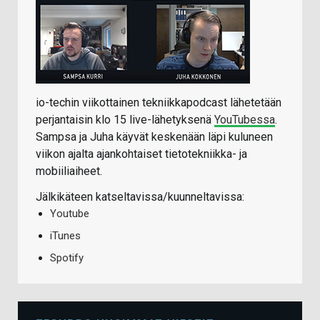
io-techin viikottainen tekniikkapodcast lähetetään
perjantaisin klo 15 live-lähetyksenä
YouTubessa
.
Sampsa ja Juha käyvät keskenään läpi kuluneen
viikon ajalta ajankohtaiset tietotekniikka- ja
mobiiliaiheet.
Jälkikäteen katseltavissa/kuunneltavissa:
Youtube
iTunes
Spotify