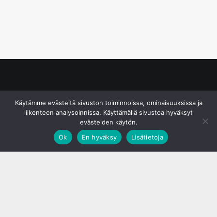
© S&J Media Oy
Käytämme evästeitä sivuston toiminnoissa, ominaisuuksissa ja
liikenteen analysoinnissa. Käyttämällä sivustoa hyväksyt
evästeiden käytön.
Ok
En hyväksy
Lisätietoja
;