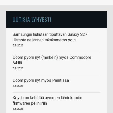
UUTISIA LYHYESTI
Samsungin huhutaan tiputtavan Galaxy S27
Ultrasta neljännen takakameran pois
6.8.2026
Doom pyörii nyt (melkein) myös Commodore
64:llä
6.8.2026
Doom pyörii nyt myös Paintissa
6.8.2026
Keychron kehittää avoimen lähdekoodin
firmwarea pelihiiriin
5.8.2026