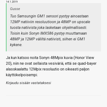
14.1.2019
Gusse
Tuo Samsungin GM1 sensori pystyy ainoastaan
12MP natiiviin resoluutioon ja 48MP on upscale
tuosta natiivista joka lasketaan ohjelmallisesti.
Toisin kuin Sonyn IMX586 pystyy muuttamaan
48MP ja 12MP väliltä natiivisti, siihen ei GM1
kykene.
Ja kun katsoo noita Sonyn 48Mpix kuvia (Honor View
20), niin ne ovat sellaista vesiväriä, että se quad-bayer
alasskaalattu 12Mpix resoluutio on oikeasti paljon
käyttökelpoisempi.
Kirjaudu sisään vastataksesi