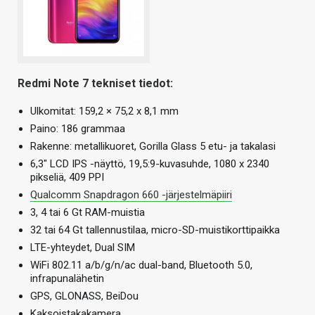
Redmi Note 7 tekniset tiedot:
Ulkomitat: 159,2 × 75,2 x 8,1 mm
Paino: 186 grammaa
Rakenne: metallikuoret, Gorilla Glass 5 etu- ja takalasi
6,3″ LCD IPS -näyttö, 19,5:9-kuvasuhde, 1080 x 2340
pikseliä, 409 PPI
Qualcomm Snapdragon 660 -järjestelmäpiiri
3, 4 tai 6 Gt RAM-muistia
32 tai 64 Gt tallennustilaa, micro-SD-muistikorttipaikka
LTE-yhteydet, Dual SIM
WiFi 802.11 a/b/g/n/ac dual-band, Bluetooth 5.0,
infrapunalähetin
GPS, GLONASS, BeiDou
Kaksoistakakamera