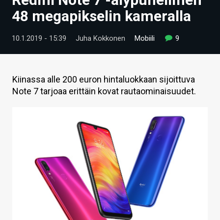
ARTIKKELIT
48 megapikselin kameralla
VIDEOT
10.1.2019 - 15:39
Juha Kokkonen
Mobiili
9
TECHBBS
TIETOA
Kiinassa alle 200 euron hintaluokkaan sijoittuva
Note 7 tarjoaa erittäin kovat rautaominaisuudet.
HINTA.FI
KAUPPA
VAIHDA TEEMA
HAKU