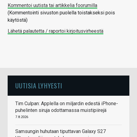
Kommentoi uutista tai artikkelia foorumilla
(Kommentointi sivuston puolella toistakseksi pois
käytöstä)
Lähetä palautetta / raportoi kirjoitusvirheestä
UUTISIA LYHYESTI
Tim Culpan: Applella on miljardin edestä iPhone-
puhelinten siruja odottamassa muistipiirejä
7.8.2026
Samsungin huhutaan tiputtavan Galaxy S27