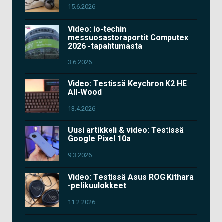
15.6.2026
Video: io-techin
messuosastoraportit Computex
2026 -tapahtumasta
3.6.2026
Video: Testissä Keychron K2 HE
All-Wood
13.4.2026
Uusi artikkeli & video: Testissä
Google Pixel 10a
9.3.2026
Video: Testissä Asus ROG Kithara
-pelikuulokkeet
11.2.2026