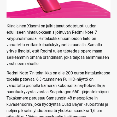
Kiinalainen Xiaomi on julkistanut odotetusti uuden
edulliseen hintaluokkaan sijoittuvan Redmi Note 7
-älypuhelimensa. Hintaluokka huomioiden laite on
varustettu erittäin kilpailukykyisellä raudalla. Samalla
yritys ilmoitti, että Redmi tulee tästedes operoimaan
selkeämmin omana brändinään, joka tarjoaa äärimmäisen
vastineen rahoille.
Redmi Note 7:n tekniikka on alle 200 euron hintaluokassa
todella pätevää. 6,3-tuumainen FullHD-näyttö on
varustettu pienellä kameran kokoisella näyttölovella ja
suorituskyvystä vastaa Snapdragon 660 -järjestelmäpiiri.
Takakamera perustuu Samsungin 48 megapikselin
kuvasensoriin, joka hyödyntää Quad Bayer -suodatinta ja
neljän pikselin yhdistämistä yhdeksi suureksi 1,6 um
pikseliksi. Viiden megapikselin lisäkameraa