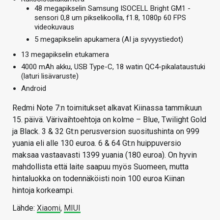
48 megapikselin Samsung ISOCELL Bright GM1 -
sensori 0,8 um pikselikoolla, f1.8, 1080p 60 FPS
videokuvaus
5 megapikselin apukamera (AI ja syvyystiedot)
13 megapikselin etukamera
4000 mAh akku, USB Type-C, 18 watin QC4-pikalataustuki
(laturi lisävaruste)
Android
Redmi Note 7:n toimitukset alkavat Kiinassa tammikuun
15. päivä. Värivaihtoehtoja on kolme – Blue, Twilight Gold
ja Black. 3 & 32 Gt:n perusversion suositushinta on 999
yuania eli alle 130 euroa. 6 & 64 Gt:n huippuversio
maksaa vastaavasti 1399 yuania (180 euroa). On hyvin
mahdollista että laite saapuu myös Suomeen, mutta
hintaluokka on todennäköisti noin 100 euroa Kiinan
hintoja korkeampi.
Lähde:
Xiaomi
,
MIUI