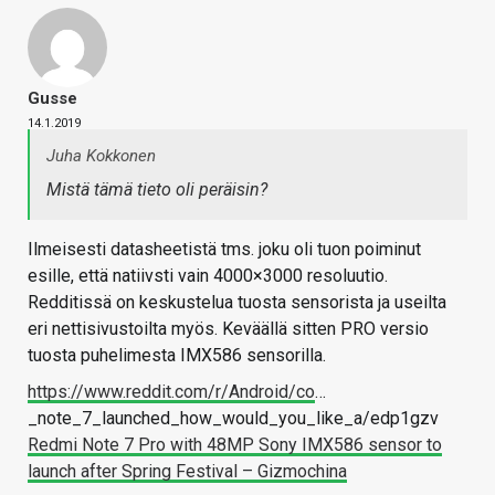
Gusse
14.1.2019
Juha Kokkonen
Mistä tämä tieto oli peräisin?
Ilmeisesti datasheetistä tms. joku oli tuon poiminut
esille, että natiivsti vain 4000×3000 resoluutio.
Redditissä on keskustelua tuosta sensorista ja useilta
eri nettisivustoilta myös. Keväällä sitten PRO versio
tuosta puhelimesta IMX586 sensorilla.
https://www.reddit.com/r/Android/co
…
_note_7_launched_how_would_you_like_a/edp1gzv
Redmi Note 7 Pro with 48MP Sony IMX586 sensor to
launch after Spring Festival – Gizmochina