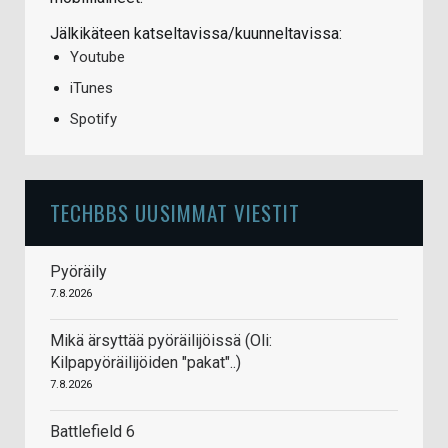
Jälkikäteen katseltavissa/kuunneltavissa:
Youtube
iTunes
Spotify
TECHBBS UUSIMMAT VIESTIT
Pyöräily
7.8.2026
Mikä ärsyttää pyöräilijöissä (Oli:
Kilpapyöräilijöiden "pakat"..)
7.8.2026
Battlefield 6