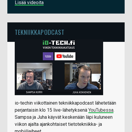
Lisää videoita
TEKNIIKKAPODCAST
io-techin viikottainen tekniikkapodcast lähetetään
perjantaisin klo 15 live-lähetyksenä
YouTubessa
.
Sampsa ja Juha käyvät keskenään läpi kuluneen
viikon ajalta ajankohtaiset tietotekniikka- ja
mobiiliaiheet.