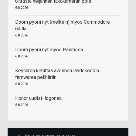
Ultrasta neljännen takakameran pois
6.8.2026
Doom pyörii nyt (melkein) myös Commodore
64:llä
6.8.2026
Doom pyörii nyt myös Paintissa
6.8.2026
Keychron kehittää avoimen lähdekoodin
firmwarea pelihiiriin
5.8.2026
Honor uudisti logonsa
5.8.2026