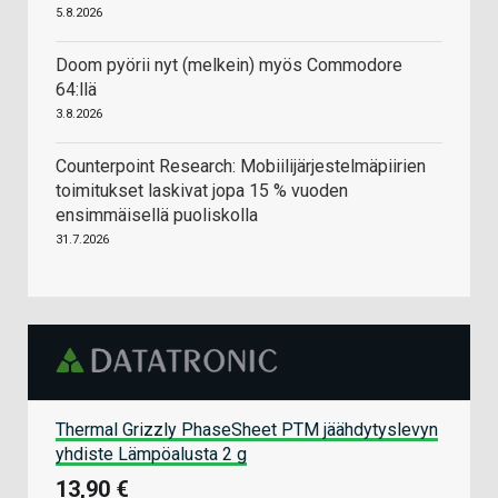
5.8.2026
Doom pyörii nyt (melkein) myös Commodore
64:llä
3.8.2026
Counterpoint Research: Mobiilijärjestelmäpiirien
toimitukset laskivat jopa 15 % vuoden
ensimmäisellä puoliskolla
31.7.2026
Thermal Grizzly PhaseSheet PTM jäähdytyslevyn
yhdiste Lämpöalusta 2 g
13,90 €