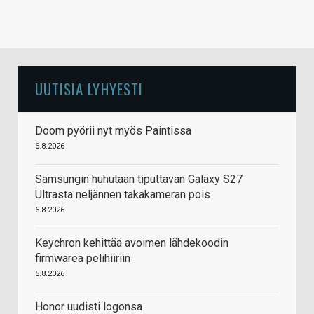
UUTISIA LYHYESTI
Doom pyörii nyt myös Paintissa
6.8.2026
Samsungin huhutaan tiputtavan Galaxy S27
Ultrasta neljännen takakameran pois
6.8.2026
Keychron kehittää avoimen lähdekoodin
firmwarea pelihiiriin
5.8.2026
Honor uudisti logonsa