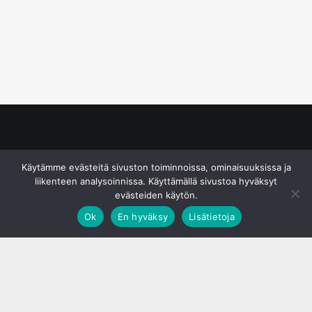
© S&J Media Oy
Käytämme evästeitä sivuston toiminnoissa, ominaisuuksissa ja
liikenteen analysoinnissa. Käyttämällä sivustoa hyväksyt
evästeiden käytön.
Ok
En hyväksy
Lisätietoja
;