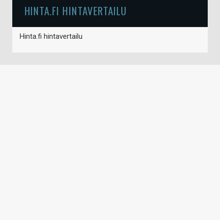
HINTA.FI HINTAVERTAILU
Hinta.fi hintavertailu