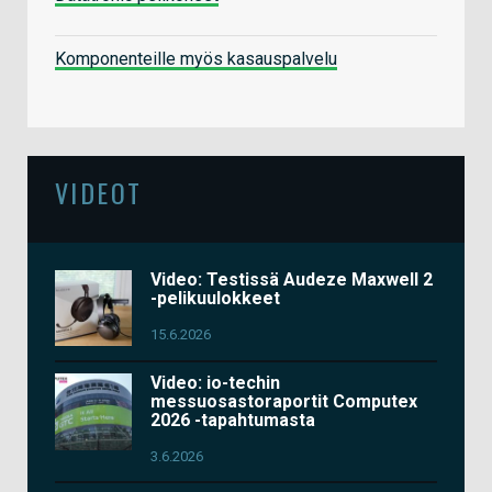
Komponenteille myös kasauspalvelu
VIDEOT
Video: Testissä Audeze Maxwell 2
-pelikuulokkeet
15.6.2026
Video: io-techin
messuosastoraportit Computex
2026 -tapahtumasta
3.6.2026