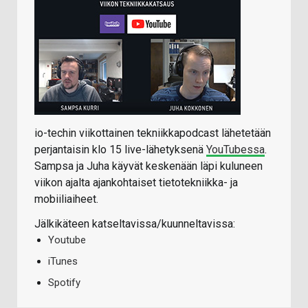
io-techin viikottainen tekniikkapodcast lähetetään
perjantaisin klo 15 live-lähetyksenä
YouTubessa
.
Sampsa ja Juha käyvät keskenään läpi kuluneen
viikon ajalta ajankohtaiset tietotekniikka- ja
mobiiliaiheet.
Jälkikäteen katseltavissa/kuunneltavissa:
Youtube
iTunes
Spotify