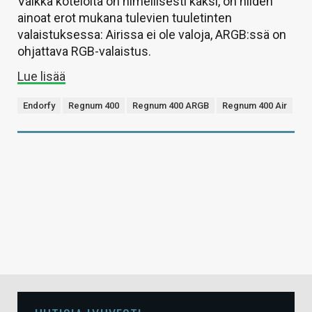
Vaikka koteloita on nimellisesti kaksi, on niiden
ainoat erot mukana tulevien tuuletinten
valaistuksessa: Airissa ei ole valoja, ARGB:ssä on
ohjattava RGB-valaistus.
Lue lisää
Endorfy
Regnum 400
Regnum 400 ARGB
Regnum 400 Air