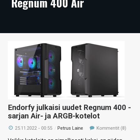
Regnum 400 Air
ARTIKKELIT
VIDEOT
TECHBBS
TIETOA
HINTA.FI
KAUPPA
VAIHDA TEEMA
Endorfy julkaisi uudet Regnum 400 -
sarjan Air- ja ARGB-kotelot
HAKU
25.11.2022 - 00:55
/
Petrus Laine
Kommentit (8)