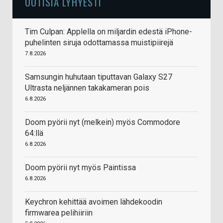
UUTISIA LYHYESTI
Tim Culpan: Applella on miljardin edestä iPhone-
puhelinten siruja odottamassa muistipiirejä
7.8.2026
Samsungin huhutaan tiputtavan Galaxy S27
Ultrasta neljännen takakameran pois
6.8.2026
Doom pyörii nyt (melkein) myös Commodore
64:llä
6.8.2026
Doom pyörii nyt myös Paintissa
6.8.2026
Keychron kehittää avoimen lähdekoodin
firmwarea pelihiiriin