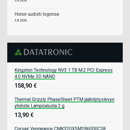
5.8.2026
Honor uudisti logonsa
5.8.2026
Kingston Technology NV3 1 TB M.2 PCI Express
4.0 NVMe 3D NAND
158,90 €
Thermal Grizzly PhaseSheet PTM jäähdytyslevyn
yhdiste Lämpöalusta 2 g
13,90 €
Corsair Vengeance CMK32GX5M2B6000C38