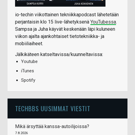
io-techin viikottainen tekniikkapodcast lähetetään
perjantaisin klo 15 live-lähetyksenä
YouTubessa
.
Sampsa ja Juha käyvät keskenään läpi kuluneen
viikon ajalta ajankohtaiset tietotekniikka- ja
mobiiliaiheet.
Jälkikäteen katseltavissa/kuunneltavissa:
Youtube
iTunes
Spotify
TECHBBS UUSIMMAT VIESTIT
Mikä ärsyttää kanssa-autoilijoissa?
7.8.2026