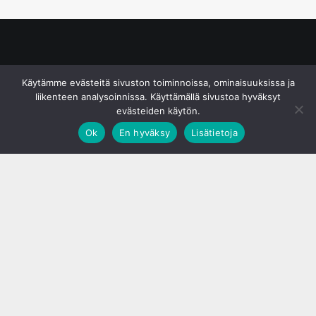
© S&J Media Oy
Käytämme evästeitä sivuston toiminnoissa, ominaisuuksissa ja
liikenteen analysoinnissa. Käyttämällä sivustoa hyväksyt
evästeiden käytön.
Ok
En hyväksy
Lisätietoja
;