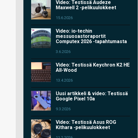
Video: Testissä Audeze
Maxwell 2 -pelikuulokkeet
15.6.2026
Video: io-techin
messuosastoraportit
Computex 2026 -tapahtumasta
3.6.2026
Video: Testissä Keychron K2 HE
All-Wood
13.4.2026
Uusi artikkeli & video: Testissä
Google Pixel 10a
9.3.2026
Video: Testissä Asus ROG
Kithara -pelikuulokkeet
11.2.2026