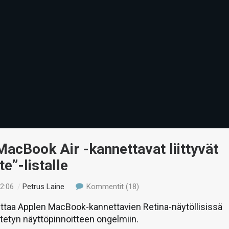
acBook Air -kannettavat liittyvät
te”-listalle
12:06
/
Petrus Laine
Kommentit (18)
iittaa Applen MacBook-kannettavien Retina-näytöllisissä
tetyn näyttöpinnoitteen ongelmiin.