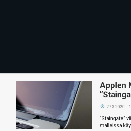
Applen M
”Stainga
27.3.2020 - 
”Staingate” v
malleissa käy