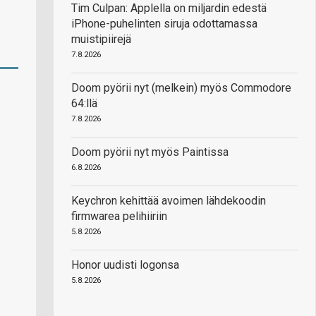
Tim Culpan: Applella on miljardin edestä
iPhone-puhelinten siruja odottamassa
muistipiirejä
7.8.2026
Doom pyörii nyt (melkein) myös Commodore
64:llä
7.8.2026
Doom pyörii nyt myös Paintissa
6.8.2026
Keychron kehittää avoimen lähdekoodin
firmwarea pelihiiriin
5.8.2026
Honor uudisti logonsa
5.8.2026