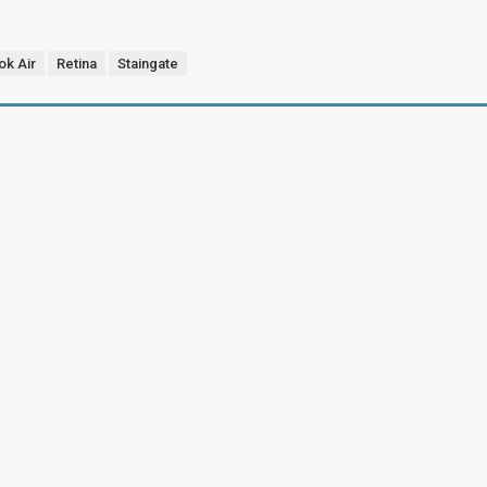
k Air
Retina
Staingate