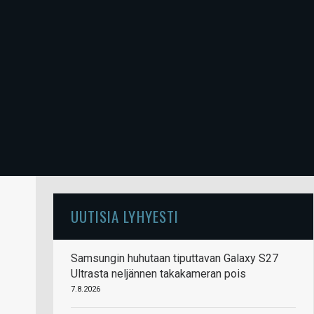
UUTISIA LYHYESTI
Samsungin huhutaan tiputtavan Galaxy S27
Ultrasta neljännen takakameran pois
7.8.2026