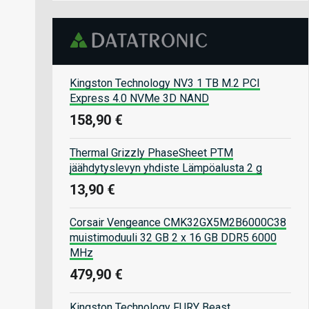
Kingston Technology NV3 1 TB M.2 PCI
Express 4.0 NVMe 3D NAND
158,90 €
Thermal Grizzly PhaseSheet PTM
jäähdytyslevyn yhdiste Lämpöalusta 2 g
13,90 €
Corsair Vengeance CMK32GX5M2B6000C38
muistimoduuli 32 GB 2 x 16 GB DDR5 6000
MHz
479,90 €
Kingston Technology FURY Beast