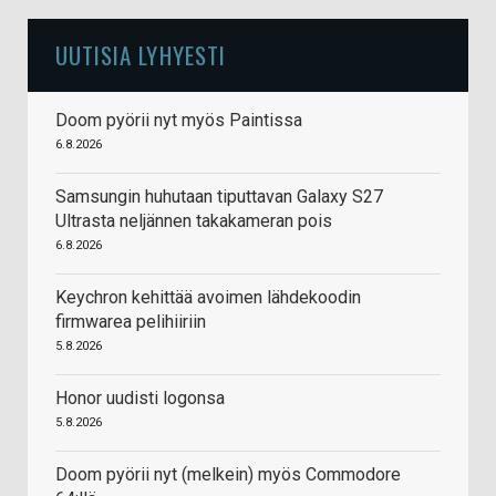
UUTISIA LYHYESTI
Doom pyörii nyt myös Paintissa
6.8.2026
Samsungin huhutaan tiputtavan Galaxy S27
Ultrasta neljännen takakameran pois
6.8.2026
Keychron kehittää avoimen lähdekoodin
firmwarea pelihiiriin
5.8.2026
Honor uudisti logonsa
5.8.2026
Doom pyörii nyt (melkein) myös Commodore