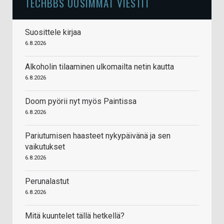
TECHBBS UUSIMMAT VIESTIT
Suosittele kirjaa
6.8.2026
Alkoholin tilaaminen ulkomailta netin kautta
6.8.2026
Doom pyörii nyt myös Paintissa
6.8.2026
Pariutumisen haasteet nykypäivänä ja sen
vaikutukset
6.8.2026
Perunalastut
6.8.2026
Mitä kuuntelet tällä hetkellä?