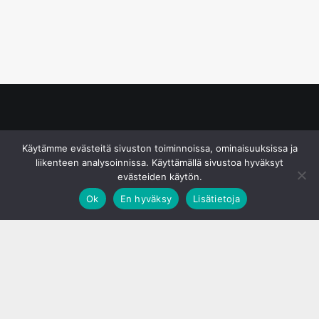
© S&J Media Oy
Käytämme evästeitä sivuston toiminnoissa, ominaisuuksissa ja
liikenteen analysoinnissa. Käyttämällä sivustoa hyväksyt
evästeiden käytön.
Ok
En hyväksy
Lisätietoja
;