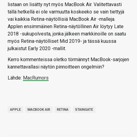
listaan on lisätty nyt myös MacBook Air. Valitettavasti
tällä hetkellä ei ole varmuutta koskeeko se vain tiettyjä
vai kaikkia Retina-näytöllisiä MacBook Air -malleja.
Applen ensimmäinen Retina-näytöllinen Air löytyy Late
2018 -sukupolvesta, jonka jälkeen markkinoille on saatu
myös Retina-näytölliset Mid 2019- ja tässä kuussa
julkaistut Early 2020 -mallit.
Kerro kommenteissa oletko törmännyt MacBook-sarjojen
kannettavallasi näytön pinnoitteen ongelmiin?
Lähde:
MacRumors
APPLE
MACBOOK AIR
RETINA
STAINGATE