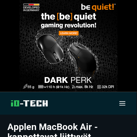
Applen MacBook Air -
UUTISET
kannettavat liittyvät