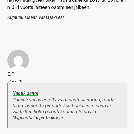
näytön staingaten takia – tämä oli ehkä 2017 tai 2018, eli
n. 3-4 vuotta laitteen ostamisen jälkeen.
Kirjaudu sisään vastataksesi
E.T
27.3.2020
Kaotik sanoi
Paneeli voi hyvin olla valmistettu aiemmin, mutta
tämä laminoitu pinnoite käsittääkseni pistetään
vasta kun koko paketti kootaan tehtaalla.
Napsauta laajentaaksesi…