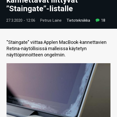
ARTIKKELIT
”Staingate”-listalle
VIDEOT
27.3.2020 - 12:06
Petrus Laine
Tietotekniikka
18
TECHBBS
TIETOA
"Staingate" viittaa Applen MacBook-kannettavien
Retina-näytöllisissä malleissa käytetyn
HINTA.FI
näyttöpinnoitteen ongelmiin.
KAUPPA
VAIHDA TEEMA
HAKU