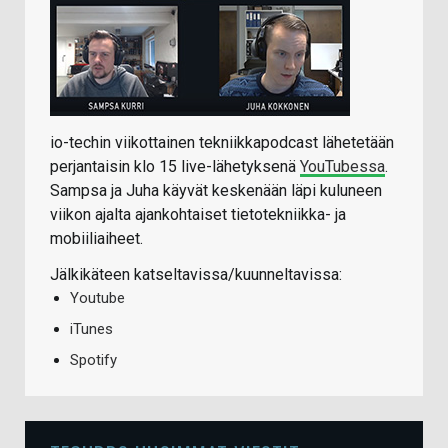
io-techin viikottainen tekniikkapodcast lähetetään
perjantaisin klo 15 live-lähetyksenä
YouTubessa
.
Sampsa ja Juha käyvät keskenään läpi kuluneen
viikon ajalta ajankohtaiset tietotekniikka- ja
mobiiliaiheet.
Jälkikäteen katseltavissa/kuunneltavissa:
Youtube
iTunes
Spotify