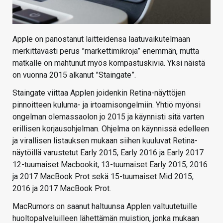
Apple on panostanut laitteidensa laatuvaikutelmaan
merkittävästi perus ”markettimikroja” enemmän, mutta
matkalle on mahtunut myös kompastuskiviä. Yksi näistä
on vuonna 2015 alkanut ”Staingate”.
Staingate viittaa Applen joidenkin Retina-näyttöjen
pinnoitteen kuluma- ja irtoamisongelmiin. Yhtiö myönsi
ongelman olemassaolon jo 2015 ja käynnisti sitä varten
erillisen korjausohjelman. Ohjelma on käynnissä edelleen
ja virallisen listauksen mukaan siihen kuuluvat Retina-
näytöillä varustetut Early 2015, Early 2016 ja Early 2017
12-tuumaiset Macbookit, 13-tuumaiset Early 2015, 2016
ja 2017 MacBook Prot sekä 15-tuumaiset Mid 2015,
2016 ja 2017 MacBook Prot.
MacRumors on saanut haltuunsa Applen valtuutetuille
huoltopalveluilleen lähettämän muistion, jonka mukaan