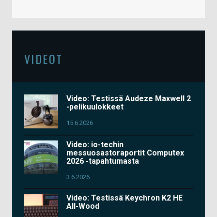
VIDEOT
Video: Testissä Audeze Maxwell 2
-pelikuulokkeet
15.6.2026
Video: io-techin
messuosastoraportit Computex
2026 -tapahtumasta
3.6.2026
Video: Testissä Keychron K2 HE
All-Wood