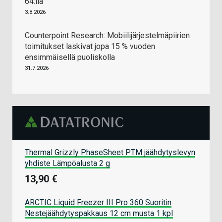
64:llä
3.8.2026
Counterpoint Research: Mobiilijärjestelmäpiirien
toimitukset laskivat jopa 15 % vuoden
ensimmäisellä puoliskolla
31.7.2026
Thermal Grizzly PhaseSheet PTM jäähdytyslevyn
yhdiste Lämpöalusta 2 g
13,90 €
ARCTIC Liquid Freezer III Pro 360 Suoritin
Nestejäähdytyspakkaus 12 cm musta 1 kpl