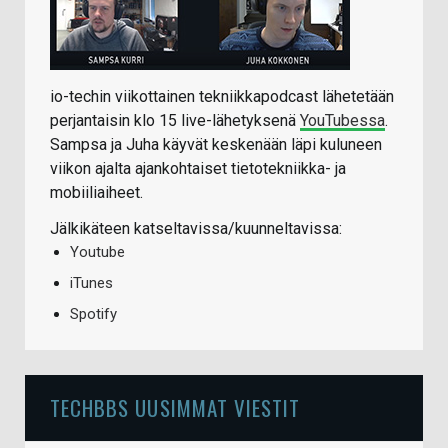
io-techin viikottainen tekniikkapodcast lähetetään
perjantaisin klo 15 live-lähetyksenä
YouTubessa
.
Sampsa ja Juha käyvät keskenään läpi kuluneen
viikon ajalta ajankohtaiset tietotekniikka- ja
mobiiliaiheet.
Jälkikäteen katseltavissa/kuunneltavissa:
Youtube
iTunes
Spotify
TECHBBS UUSIMMAT VIESTIT