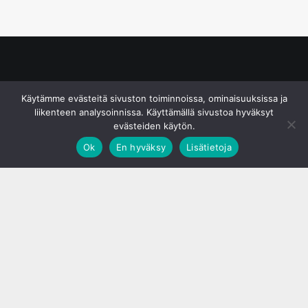
© S&J Media Oy
Käytämme evästeitä sivuston toiminnoissa, ominaisuuksissa ja
liikenteen analysoinnissa. Käyttämällä sivustoa hyväksyt
evästeiden käytön.
Ok
En hyväksy
Lisätietoja
;