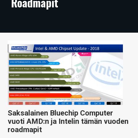
Roadmapit
ARTIKKELIT
VIDEOT
TECHBBS
TIETOA
HINTA.FI
KAUPPA
VAIHDA TEEMA
Saksalainen Bluechip Computer
HAKU
vuoti AMD:n ja Intelin tämän vuoden
roadmapit