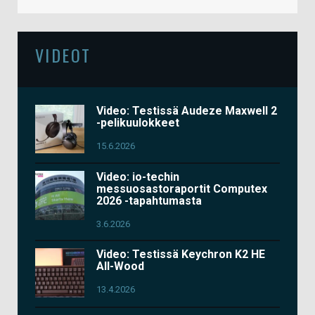
VIDEOT
Video: Testissä Audeze Maxwell 2
-pelikuulokkeet
15.6.2026
Video: io-techin
messuosastoraportit Computex
2026 -tapahtumasta
3.6.2026
Video: Testissä Keychron K2 HE
All-Wood
13.4.2026