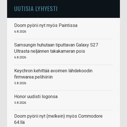
UUTISIA LYHYESTI
Doom pyörii nyt myös Paintissa
6.8.2026
Samsungin huhutaan tiputtavan Galaxy S27
Ultrasta neljännen takakameran pois
6.8.2026
Keychron kehittää avoimen lähdekoodin
firmwarea pelihiiriin
5.8.2026
Honor uudisti logonsa
5.8.2026
Doom pyörii nyt (melkein) myös Commodore
64:llä