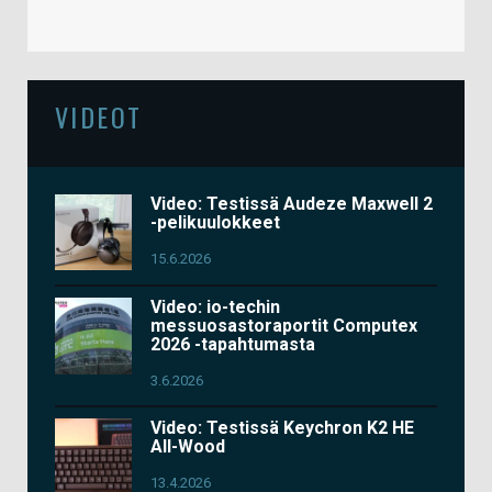
VIDEOT
Video: Testissä Audeze Maxwell 2
-pelikuulokkeet
15.6.2026
Video: io-techin
messuosastoraportit Computex
2026 -tapahtumasta
3.6.2026
Video: Testissä Keychron K2 HE
All-Wood
13.4.2026