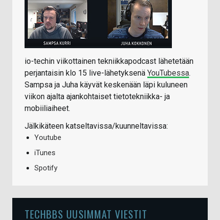
io-techin viikottainen tekniikkapodcast lähetetään
perjantaisin klo 15 live-lähetyksenä
YouTubessa
.
Sampsa ja Juha käyvät keskenään läpi kuluneen
viikon ajalta ajankohtaiset tietotekniikka- ja
mobiiliaiheet.
Jälkikäteen katseltavissa/kuunneltavissa:
Youtube
iTunes
Spotify
TECHBBS UUSIMMAT VIESTIT