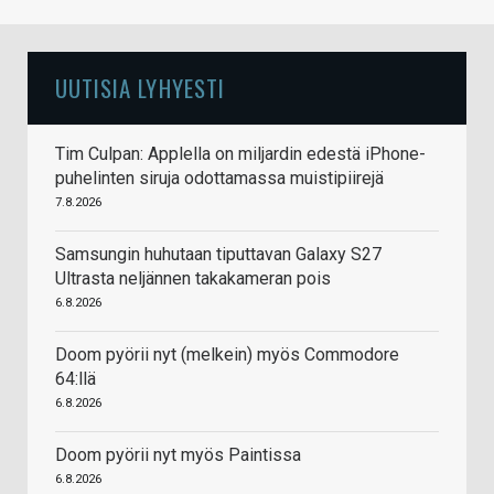
UUTISIA LYHYESTI
Tim Culpan: Applella on miljardin edestä iPhone-
puhelinten siruja odottamassa muistipiirejä
7.8.2026
Samsungin huhutaan tiputtavan Galaxy S27
Ultrasta neljännen takakameran pois
6.8.2026
Doom pyörii nyt (melkein) myös Commodore
64:llä
6.8.2026
Doom pyörii nyt myös Paintissa
6.8.2026