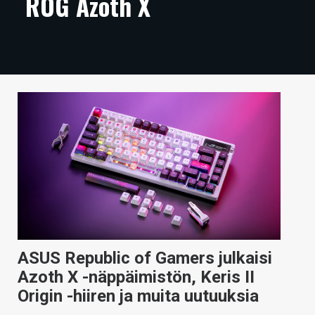
ROG Azoth X
ARTIKKELIT
VIDEOT
TECHBBS
TIETOA
HINTA.FI
KAUPPA
VAIHDA TEEMA
ASUS Republic of Gamers julkaisi
HAKU
Azoth X -näppäimistön, Keris II
Origin -hiiren ja muita uutuuksia