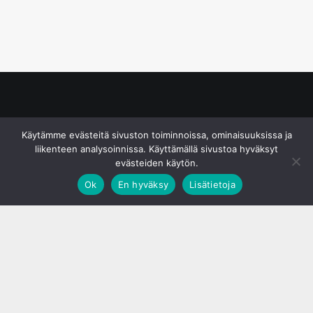
© S&J Media Oy
Käytämme evästeitä sivuston toiminnoissa, ominaisuuksissa ja
liikenteen analysoinnissa. Käyttämällä sivustoa hyväksyt
evästeiden käytön.
Ok
En hyväksy
Lisätietoja
;