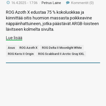
16.4.2025 - 17:06
/
Petrus Laine
Kommentit (0)
ROG Azoth X edustaa 75 % kokoluokkaa ja
kiinnittää oitis huomion massasta poikkeavine
näppäinhattuineen, jotka päästävät ARGB-loisteen
lävitseen kolmelta sivulta.
Lue lisää
Asus
ROG Azoth X
ROG Delta II Moonlight White
ROG Keris II Origin
ROG Scabbard II Arctic Gray XXL