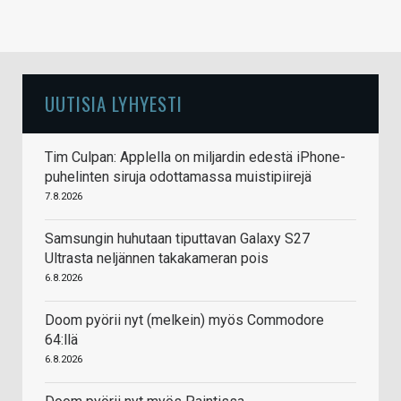
UUTISIA LYHYESTI
Tim Culpan: Applella on miljardin edestä iPhone-
puhelinten siruja odottamassa muistipiirejä
7.8.2026
Samsungin huhutaan tiputtavan Galaxy S27
Ultrasta neljännen takakameran pois
6.8.2026
Doom pyörii nyt (melkein) myös Commodore
64:llä
6.8.2026