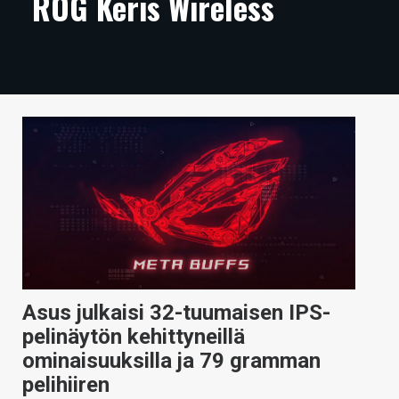
ROG Keris Wireless
ARTIKKELIT
VIDEOT
TECHBBS
TIETOA
HINTA.FI
KAUPPA
VAIHDA TEEMA
Asus julkaisi 32-tuumaisen IPS-
pelinäytön kehittyneillä
HAKU
ominaisuuksilla ja 79 gramman
pelihiiren