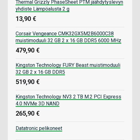
Thermal Grizzly PhaseSheet PTM jäähdytyslevyn
yhdiste Lämpöalusta 2 g
13,90 €
Corsair Vengeance CMK32GX5M2B6000C38
muistimoduuli 32 GB 2 x 16 GB DDR5 6000 MHz
479,90 €
Kingston Technology FURY Beast muistimoduuli
32 GB 2 x 16 GB DDR5
519,90 €
Kingston Technology NV3 2 TB M.2 PCI Express
4.0 NVMe 3D NAND
265,90 €
Datatronic pelikoneet