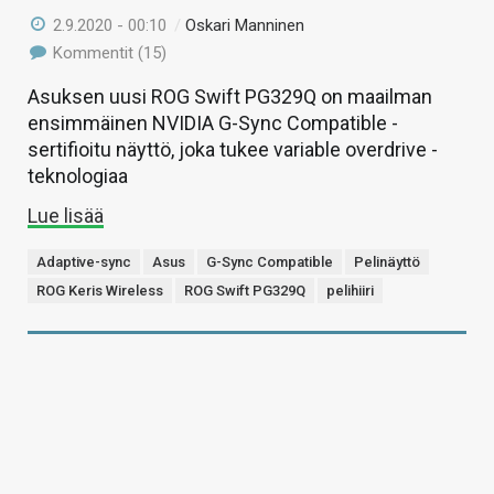
2.9.2020 - 00:10
/
Oskari Manninen
Kommentit (15)
Asuksen uusi ROG Swift PG329Q on maailman
ensimmäinen NVIDIA G-Sync Compatible -
sertifioitu näyttö, joka tukee variable overdrive -
teknologiaa
Lue lisää
Adaptive-sync
Asus
G-Sync Compatible
Pelinäyttö
ROG Keris Wireless
ROG Swift PG329Q
pelihiiri