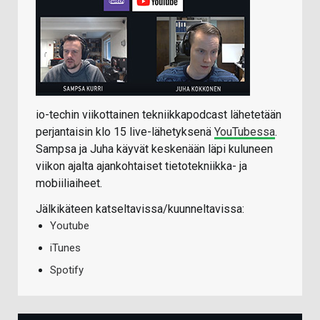
io-techin viikottainen tekniikkapodcast lähetetään
perjantaisin klo 15 live-lähetyksenä
YouTubessa
.
Sampsa ja Juha käyvät keskenään läpi kuluneen
viikon ajalta ajankohtaiset tietotekniikka- ja
mobiiliaiheet.
Jälkikäteen katseltavissa/kuunneltavissa:
Youtube
iTunes
Spotify