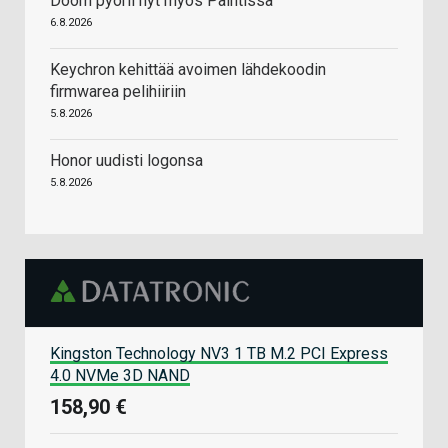
Doom pyörii nyt myös Paintissa
6.8.2026
Keychron kehittää avoimen lähdekoodin
firmwarea pelihiiriin
5.8.2026
Honor uudisti logonsa
5.8.2026
Kingston Technology NV3 1 TB M.2 PCI Express
4.0 NVMe 3D NAND
158,90 €