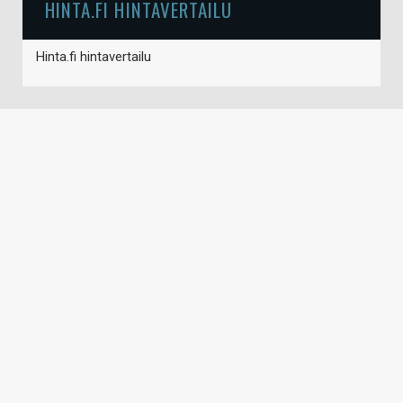
HINTA.FI HINTAVERTAILU
Hinta.fi hintavertailu