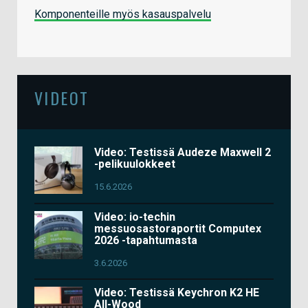
Komponenteille myös kasauspalvelu
VIDEOT
Video: Testissä Audeze Maxwell 2
-pelikuulokkeet
15.6.2026
Video: io-techin
messuosastoraportit Computex
2026 -tapahtumasta
3.6.2026
Video: Testissä Keychron K2 HE
All-Wood