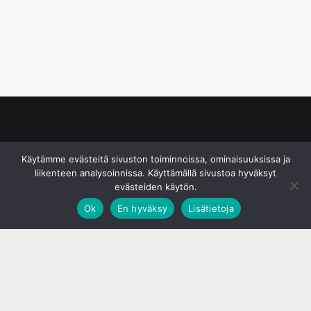
© S&J Media Oy
Käytämme evästeitä sivuston toiminnoissa, ominaisuuksissa ja
liikenteen analysoinnissa. Käyttämällä sivustoa hyväksyt
evästeiden käytön.
Ok
En hyväksy
Lisätietoja
;