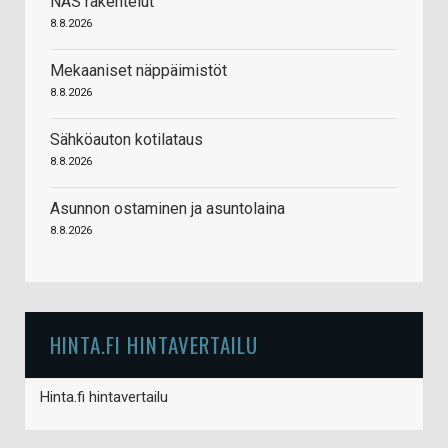
NAS rakentelut
8.8.2026
Mekaaniset näppäimistöt
8.8.2026
Sähköauton kotilataus
8.8.2026
Asunnon ostaminen ja asuntolaina
8.8.2026
HINTA.FI HINTAVERTAILU
Hinta.fi hintavertailu