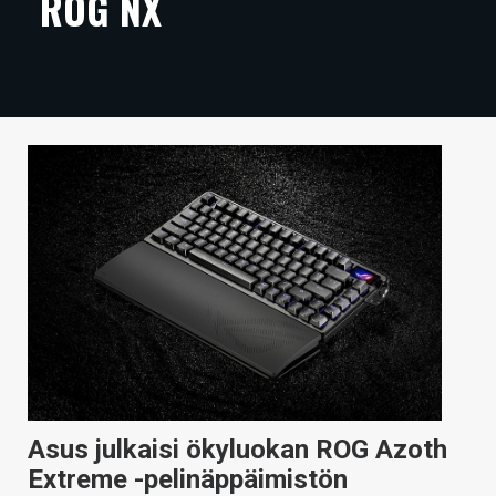
ROG NX
ARTIKKELIT
VIDEOT
TECHBBS
TIETOA
HINTA.FI
KAUPPA
VAIHDA TEEMA
HAKU
Asus julkaisi ökyluokan ROG Azoth
Extreme -pelinäppäimistön