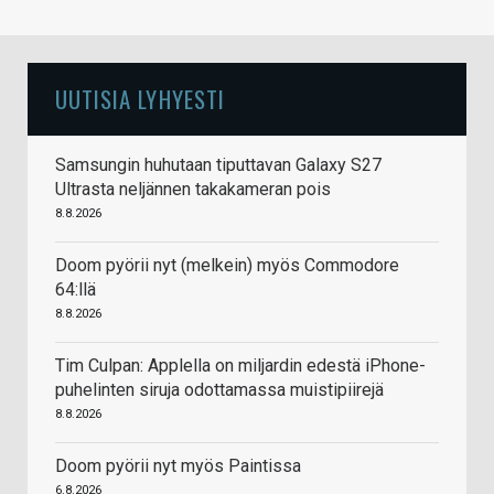
UUTISIA LYHYESTI
Samsungin huhutaan tiputtavan Galaxy S27
Ultrasta neljännen takakameran pois
8.8.2026
Doom pyörii nyt (melkein) myös Commodore
64:llä
8.8.2026
Tim Culpan: Applella on miljardin edestä iPhone-
puhelinten siruja odottamassa muistipiirejä
8.8.2026
Doom pyörii nyt myös Paintissa
6.8.2026