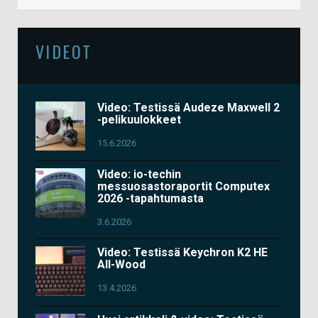
VIDEOT
Video: Testissä Audeze Maxwell 2
-pelikuulokkeet
15.6.2026
Video: io-techin
messuosastoraportit Computex
2026 -tapahtumasta
3.6.2026
Video: Testissä Keychron K2 HE
All-Wood
13.4.2026