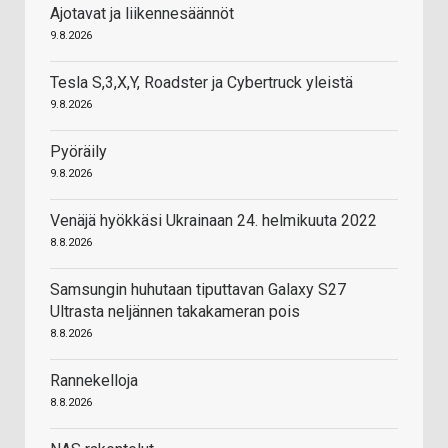
Ajotavat ja liikennesäännöt
9.8.2026
Tesla S,3,X,Y, Roadster ja Cybertruck yleistä
9.8.2026
Pyöräily
9.8.2026
Venäjä hyökkäsi Ukrainaan 24. helmikuuta 2022
8.8.2026
Samsungin huhutaan tiputtavan Galaxy S27
Ultrasta neljännen takakameran pois
8.8.2026
Rannekelloja
8.8.2026