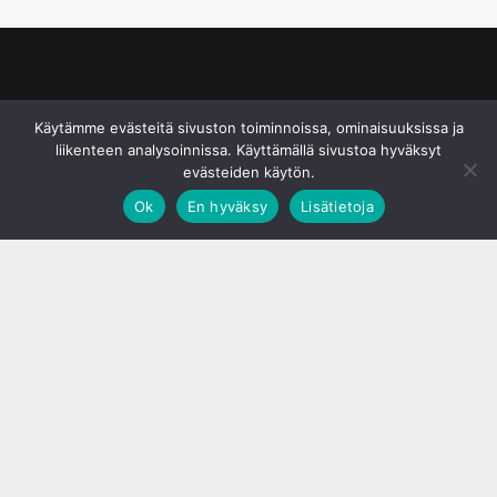
© S&J Media Oy
Käytämme evästeitä sivuston toiminnoissa, ominaisuuksissa ja
liikenteen analysoinnissa. Käyttämällä sivustoa hyväksyt
evästeiden käytön.
Ok
En hyväksy
Lisätietoja
;