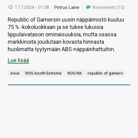
17.7.2024 - 01:58
/
Petrus Laine
Kommentit (15)
Republic of Gamersin uusin näppäimistö kuuluu
75 % -kokoluokkaan ja se tukee lukuisia
lippulaivatason ominaisuuksia, mutta osassa
markkinoita joudutaan kovasta hinnasta
huolimatta tyytymään ABS-näppäinhattuihin.
Lue lisää
Asus
ROG Azoth Extreme
ROG NX
republic of gamers