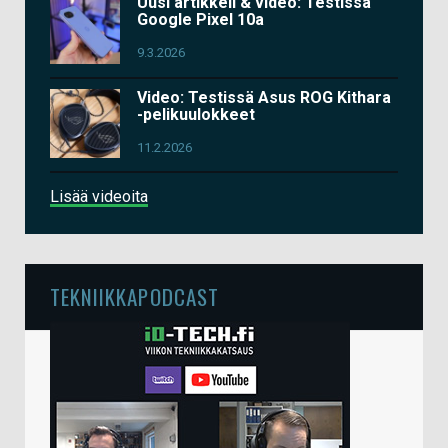
Uusi artikkeli & video: Testissä
Google Pixel 10a
9.3.2026
Video: Testissä Asus ROG Kithara
-pelikuulokkeet
11.2.2026
Lisää videoita
TEKNIIKKAPODCAST