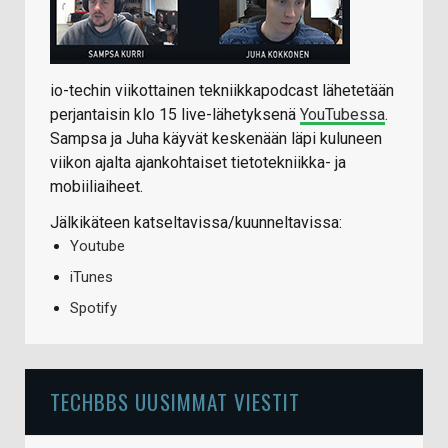
io-techin viikottainen tekniikkapodcast lähetetään
perjantaisin klo 15 live-lähetyksenä
YouTubessa
.
Sampsa ja Juha käyvät keskenään läpi kuluneen
viikon ajalta ajankohtaiset tietotekniikka- ja
mobiiliaiheet.
Jälkikäteen katseltavissa/kuunneltavissa:
Youtube
iTunes
Spotify
TECHBBS UUSIMMAT VIESTIT